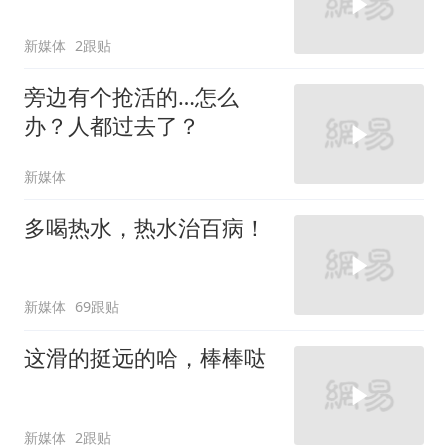
新媒体
2跟贴
旁边有个抢活的…怎么
办？人都过去了？
新媒体
多喝热水，热水治百病！
新媒体
69跟贴
这滑的挺远的哈，棒棒哒
新媒体
2跟贴