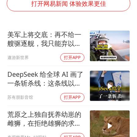
今年第二强台风将带来多大影响
打开网易新闻 体验效果更佳
张本智和：零封向鹏不意外
微信新功能：你可以“撤回”你的撤回
美军上将交底：再不给一
上半年国内居民出游人次34.63亿
艘驱逐舰，我只能弃以色
浙江最强风雨时段已锁定
列保本土
遨游新世界
打开APP
万岁山接盘烂尾恒大文旅城
老人被城管撞倒后离世亲属质疑记录仪
DeepSeek 给全球 AI 画了
习近平心系体育强国建设
一条斩杀线：这条线以下
的，趁早都别干了！
苏有朋影音馆
打开APP
荒原之上独自抚养幼崽的
雌狮，在拒绝雄狮的求偶
时，竟然被用饥饿来报复