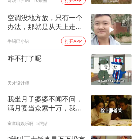
奇观世界Mr
10跟贴
打开APP
空调没地方放，只有一个
办法，那就是从天上走，
老师傅一招拿下
牛锅巴小钒
打开APP
咋不打了呢
天才设计师
我坐月子婆婆不闻不问，
满月宴当众索十万，我笑
着转账宣布3件事
童童聊娱乐啊
5跟贴