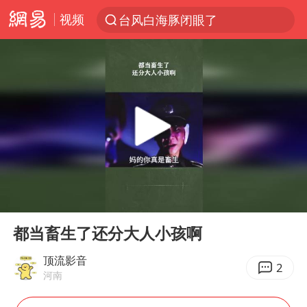
视频
台风白海豚闭眼了
“China Cool”火了，老外爱上中国避暑游
香港宏福苑火灾或由烟头引起
浙江台州《告全体市民书》
以媒：穆杰塔巴被紧急送医情况危急
多所高校取消艺考
泰国初中生饮弹自尽前开了26枪
00:00
00:36
网约车司机充电时猝死保险拒赔
Play
Ent
full
陕西柞水泥石流已致2死 仍有1人失联
都当畜生了还分大人小孩啊
店主称换“青海拉面”招牌后生意更好
顶流影音
2
河南
22岁女生独闯南太行失联12天