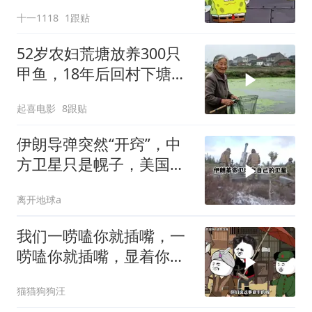
十一1118
1跟贴
52岁农妇荒塘放养300只
甲鱼，18年后回村下塘瞬
间傻眼
起喜电影
8跟贴
伊朗导弹突然“开窍”，中
方卫星只是幌子，美国真
正怕的是两件事
离开地球a
我们一唠嗑你就插嘴，一
唠嗑你就插嘴，显着你
了？
猫猫狗狗汪