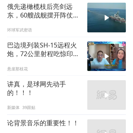
俄先递橄榄枝后亮剑远
东，60艘战舰摆开阵仗，
日本敢动北方四岛？
环球军武密语
巴边境列装SH-15远程火
炮，72公里射程吃惊印度
媒体
悬崖那枝花
讲真，是球网先动手
的！！！
新媒体
39跟贴
论背景音乐的重要性！！