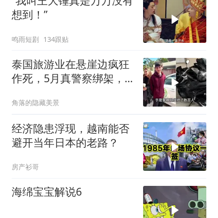
“我叫王大锤真是万万没有
想到！”
鸣雨短剧
134跟贴
泰国旅游业在悬崖边疯狂
作死，5月真警察绑架，7
月假警察杀人
角落的隐藏美景
经济隐患浮现，越南能否
避开当年日本的老路？
房产衫哥
海绵宝宝解说6