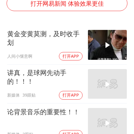
美国退回1000亿美元关税
打开网易新闻 体验效果更佳
闪电劈中电线炸出一条火花
李亚鹏向地铁吐血女孩捐99999元
黄金变黄莫测，及时收手
李嫣近照曝光
划
新华社权威快报|我国编制完成新版全月地质图
人间小惬意啊
打开APP
曝张一鸣下死命令：不依赖AI蒸馏技术
中国经济展现强大韧性和活力
讲真，是球网先动手
的！！！
新媒体
39跟贴
打开APP
论背景音乐的重要性！！