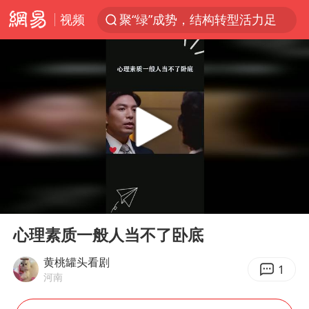
视频
聚“绿”成势，结构转型活力足
80后女柜员获聘4200亿银行副行长
印度暴发金迪普拉病毒
41岁女子为鼓励女儿考上985研究生
郑国霖回应去景区上班被保安拦下
陕西柞水突发泥石流致1死2失联
24小时不关空调 电费反而更低？
00:00
01:45
“梅姨”已是老年人 死刑或适用受限
Play
Ent
full
“事业单位招聘不是人情买卖”
心理素质一般人当不了卧底
杭州一小区17楼玻璃幕墙爆裂
黄桃罐头看剧
1
河南
南大数院院长疑辞职信里写不想干了