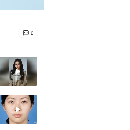
00:19
Enter
fullscreen
0