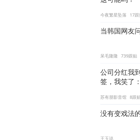
今夜繁星坠落
17跟
当韩国网友问
呆毛隆隆
739跟贴
公司分红我到
签，我笑了
苏有朋影音馆
8跟
没有变戏法
王玉说