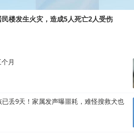
几元成本的AI广告导致千万市值蒸发
商场现钱学森巨幅海报 负责人回应
居民楼发生火灾，造成5人死亡2人受伤
杭州全市有序停课
“不怕六爷挂得多 就怕六爷挂一颗”
WTT瑞典大满贯女单签表出炉
36岁男演员成景区NPC后人气爆棚
三个月
乐享全民健身 共筑健康中国
孩已丢9天！家属发声曝噩耗，难怪搜救犬也