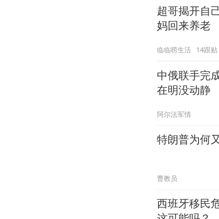
超哥揭开自
妈回来养老
临临唠生活
14跟贴
中俄联手完
在明没动静
阿尔法军情
特朗普为何又
曹教员
西班牙移民
这可能吗？