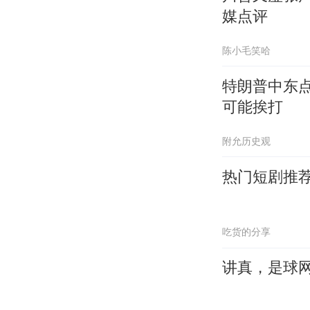
媒点评
陈小毛笑哈
特朗普中东
可能挨打
附允历史观
热门短剧推
吃货的分享
讲真，是球