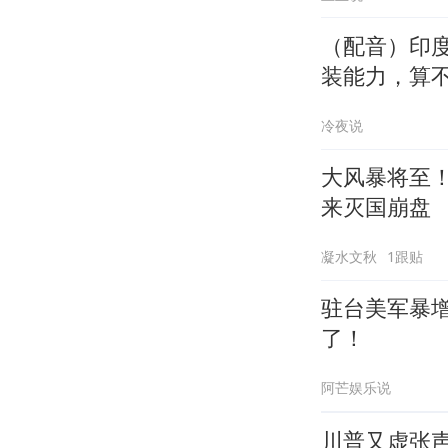
（配音）印度
装能力，算
冷夜说
大风暴将至
来灭国崩盘
凝水文秋
1跟贴
驻台美军暴
了！
阿芒娱乐说
川普又虚张声