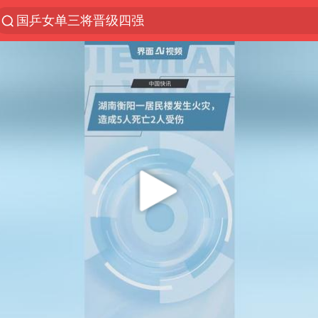
光影经济撬动暑期消费新蓝海
浙江上海等地有大雨或暴雨
新疆优化调整景区内自驾服务费
“新疆的交警怎么个个像我妈”
上四休三，但降薪1000元，你接受吗？
情侣平潭拍日出坠崖1死1伤
西湖突现狂风暴雨 游客瞬间被浇透
白海豚将正面袭击贯穿浙江
《欢迎来龙餐馆》口碑
微信又有新功能，你可以“撤回”你的撤回了！
郑丽文：台湾从来没有“独立”过