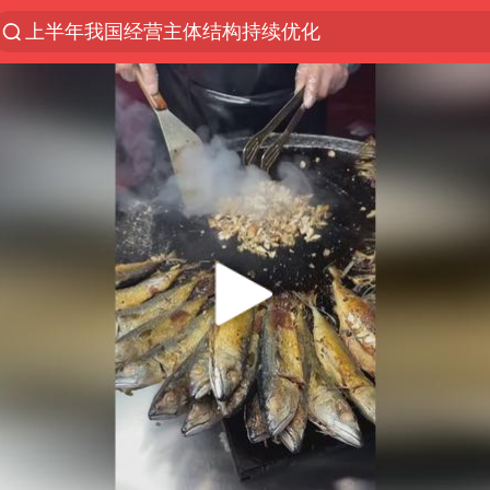
上海：5号线16号线浦江线全线停运
上海全域长途客运班次全部停运
王传君 《披荆斩棘》
国足U17与阿森纳决赛取消 并列冠军
王艺迪2-4不敌张本美和止步4强
上门女婿出轨女邻居多年被判重婚罪
女子离婚后发现男方婚内与第三者育子
以军士兵把枪口对准中国记者
36岁男演员史元庭入职景区当NPC
浙江海域将现5到8米巨浪到狂浪
2025年小学教师减少13.19万