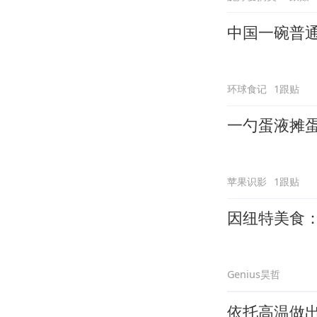
中国一碗普
环球食记
1跟贴
一勺蛋液摊
苹果识影
1跟贴
因纽特美食
Genius昊哲
依托高温做