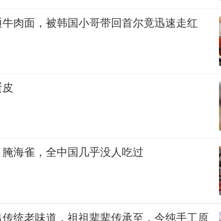
通牛肉面，被韩国小哥带回首尔竟迅速走红
蛋皮
：腌海雀，全中国几乎没人吃过
出传统老味道，祖祖辈辈传承至，今纯手工原