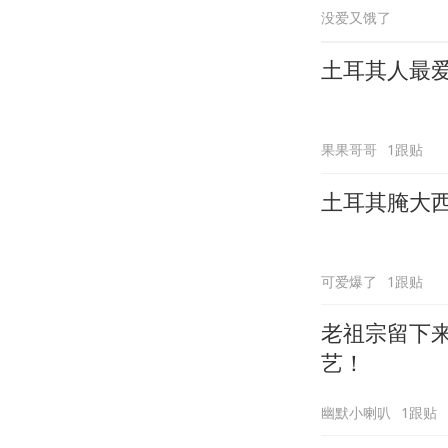
没爱又饿了
土耳其人最
果果哥哥
1跟贴
土耳其腌大
可爱爆了
1跟贴
老祖宗留下
艺！
幽默小喇叭
1跟贴