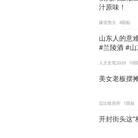
汁原味！
爆笑熊大
4跟贴
山东人的意
#兰陵酒 #山
人文史笔2026
10
美女老板摆
逗比收容所
1跟贴
开封街头这“