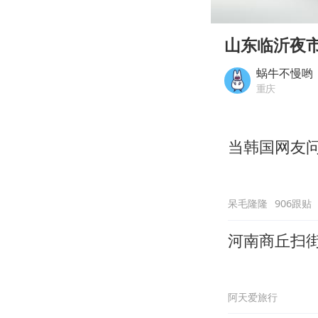
00:00
Play
山东临沂夜
蜗牛不慢哟
重庆
当韩国网友问
呆毛隆隆
906跟贴
河南商丘扫
阿天爱旅行