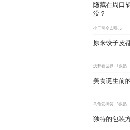
隐藏在周口
没？
小二哥今去哪儿
原来饺子皮
浅梦看世界
1跟贴
美食诞生前
乌龟爱搞笑
3跟贴
独特的包装方