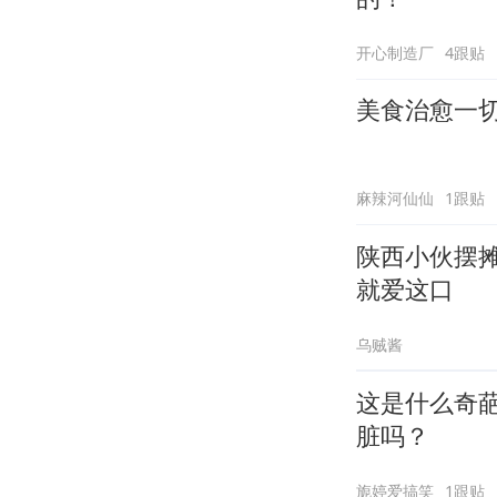
开心制造厂
4跟贴
美食治愈一
麻辣河仙仙
1跟贴
陕西小伙摆摊
就爱这口
乌贼酱
这是什么奇
脏吗？
旎婷爱搞笑
1跟贴