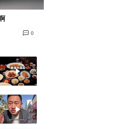
00:11
Enter
fullscreen
啊
0