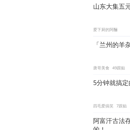
山东大集五
爱下厨的阿酾
「兰州的羊杂
唐哥美食
49跟贴
5分钟就搞
四毛爱搞笑
7跟贴
阿富汗古法
的！