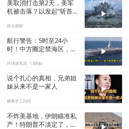
美取消打击第2天，美军
机被击落？以发起“斩首行
动”
烽火观察
航行警告：5时至24小
时！中方圈定禁海区，美
航母紧急后撤，黄岩岛主
环球谈军武
13跟贴
权已定
说个扎心的真相，兄弟姐
妹从来不是一家人
糖果手工问问
不炸美基地，伊朗瞄准私
产！特朗普不淡定了，被