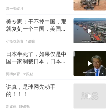
死死捏住七寸
温一壶皎月
美专家：干不掉中国，那
就复刻一个中国，美国看
上了这两个国家
小怪吃美食
1跟贴
日本半死了，如果仅是中
国一家制裁日本，日本可
能还剩一口气
阿搏体育
36跟贴
讲真，是球网先动手
的！！！
新媒体
39跟贴