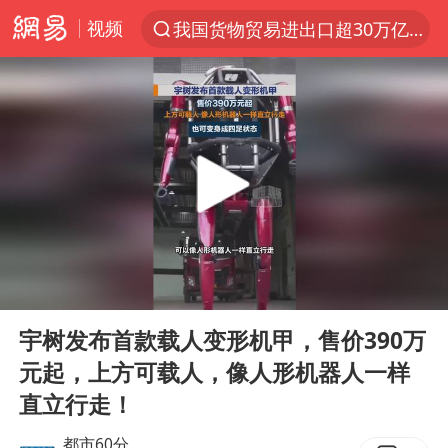
视频
我国货物贸易进出口超30万亿元
上半年我国机械工业经济运行稳中有进
官方通报教师招聘笔试前13名被淘汰
台风白海豚加强
河南撤回“领导带薪错峰休假”通知
广东雷州通报特教老师招聘违规事件
“立秋的第一杯奶茶”又爆单了
00:00
00:36
A股三大股指收涨
Play
Ent
full
泰国枪击案凶手先杀祖父母后行凶
宇树发布首款载人变形机甲，售价390万
元起，上方可载人，像人形机器人一样
宇树科技中一签需缴款7.54万元
直立行走！
中国军队坚决反制任何闹海图谋
都市60分