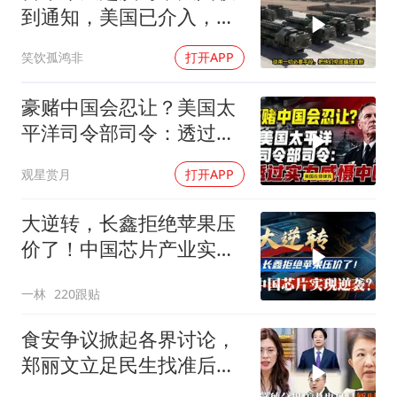
到通知，美国已介入，日
本涉台表述也变了
笑饮孤鸿非
打开APP
豪赌中国会忍让？美国太
平洋司令部司令：透过实
力威慑中国
观星赏月
打开APP
大逆转，长鑫拒绝苹果压
价了！中国芯片产业实现
怎样的逆袭？
一林
220跟贴
食安争议掀起各界讨论，
郑丽文立足民生找准后续
行动方向