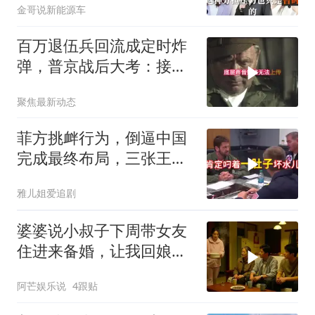
金哥说新能源车
百万退伍兵回流成定时炸
弹，普京战后大考：接不
住就是历史重演
聚焦最新动态
菲方挑衅行为，倒逼中国
完成最终布局，三张王牌
现身黄岩岛
雅儿姐爱追剧
婆婆说小叔子下周带女友
住进来备婚，让我回娘家
住2个月，我点头
阿芒娱乐说
4跟贴