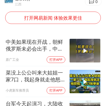
方程豹钛9新车申报
0
江西
台湾海峡南口北上船舶实施交通管制
打开网易新闻 体验效果更佳
“新疆阿勒泰八月能滑雪”不实
向鹏0-3不敌张本智和
四川宜宾地震网友称睡觉被摇醒
中美如果现在开战，朝鲜
DeepSeek投资宇树科技意味什么
俄罗斯未必会出手，中国
公司“上四休三”但要降薪1000元
只能靠这四支力量
原广工业
打开APP
东方之约 相约未来
菜没上公公叫来大姑姐一
家7口，我起身就走他怒
喊：1万3账单谁付
小虎新车推荐员
打开APP
台军今天起演习，大陆收