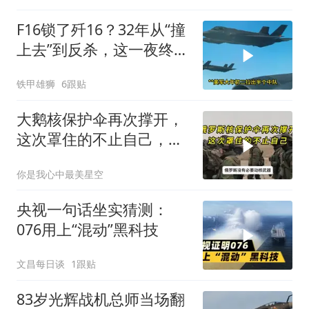
F16锁了歼16？32年从“撞
上去”到反杀，这一夜终于
等到了
铁甲雄狮
6跟贴
大鹅核保护伞再次撑开，
这次罩住的不止自己，五
个盟友全在伞下
你是我心中最美星空
央视一句话坐实猜测：
076用上“混动”黑科技
文昌每日谈
1跟贴
83岁光辉战机总师当场翻