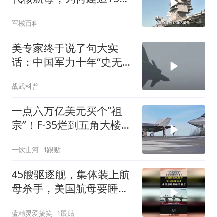
麻烦不断？
军械百科
美专家终于说了句大实
话：中国军力十年“史无前
例”狂飙，美国这次真坐不
战武科普
住了
一点六万亿美元买个“祖
宗”！F-35烂到五角大楼自
己都不敢看了，捂盖子能
一饮山河
1跟贴
捂出个未来？
45艘驱逐舰，集体装上航
母杀手，美国航母要睡不
着了！
蓝精灵爱搞笑
1跟贴