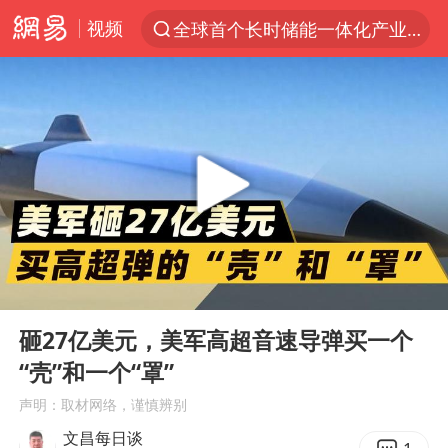
视频
“电影+”如何激发千亿级消费新活力？
泉州市委书记张毅恭被查
台风白海豚已进入24小时警戒线
胜宏科技：股票交易异常波动
“秋天的第一杯奶茶”6岁了
四川宜宾市高县4.9级地震致1人死亡
上海：台风白海豚或将带来龙卷风
00:00
05:01
中巨芯：上半年归母净利润1405.77万元
Play
Ent
full
砸27亿美元，美军高超音速导弹买一个
国乒男单横滨冠军赛全军覆没
“壳”和一个“罩”
38岁演员求职万岁山NPC成功
声明：取材网络，谨慎辨别
胡彦斌获《歌手2026》歌王
文昌每日谈