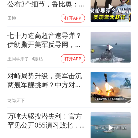
公布3个细节，鲁比奥：
但愿中美不会冲突
田柳
打开APP
七十万造高超音速导弹？
伊朗撕开美军反导网，炸
出中国工业底牌
王同学来了
4跟贴
打开APP
对峙局势升级，美军击沉
两艘军舰挑衅？中方对美
亮出“杀手锏”
龙隐天下
万吨大驱搜潜失利！官方
罕见公开055演习败北，
水下破局不容易