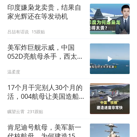
印度嫌枭龙卖贵，结果自
家光辉还在等发动机
吕喆有话说
15跟贴
美军炸巨舰示威，中国
052D亮航母杀手，西太格
局变
温柔度
17个月干完别人30个月的
活，004航母让美国造船
业坐不住
瞩望云霄
231跟贴
肯尼迪号航母，美军新一
代核航母，为何建造15年