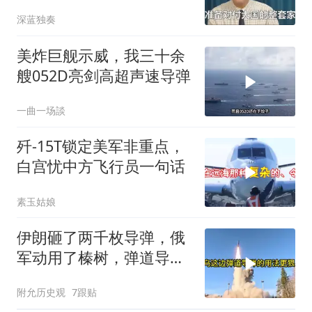
出“三战级”底牌
深蓝独奏
美炸巨舰示威，我三十余
艘052D亮剑高超声速导弹
一曲一场談
歼-15T锁定美军非重点，
白宫忧中方飞行员一句话
素玉姑娘
伊朗砸了两千枚导弹，俄
军动用了榛树，弹道导弹
这个老伙计又杀回来了
附允历史观
7跟贴