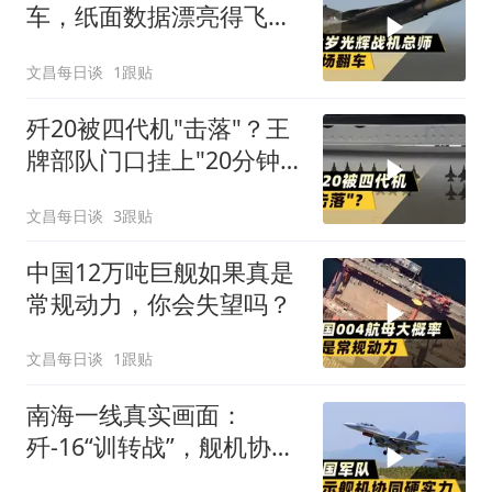
车，纸面数据漂亮得飞不
起来
文昌每日谈
1跟贴
歼20被四代机"击落"？王
牌部队门口挂上"20分钟
覆灭"警示牌
文昌每日谈
3跟贴
中国12万吨巨舰如果真是
常规动力，你会失望吗？
文昌每日谈
1跟贴
南海一线真实画面：
歼-16“训转战”，舰机协同
才是亮点