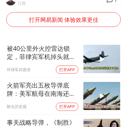
1
美股存储板块集体大跌
江西
U17国足点球大战淘汰河床晋级决赛
打开网易新闻 体验效果更佳
东航：国内客票提前14天免费退改
日本试射“战斧”导弹，国防部回应
中国女篮70-67险胜尼日利亚女篮
被40公里外火控雷达锁
定，菲律宾军机掉头就
名创优品回应女子吐槽内裤质量差
跑，欧盟1500万也救不了
夯实基础开新局
环球军武密语
打开APP
场
火箭军亮出五枚导弹底
牌：美军航母在南海还有
安全区吗？
附允历史观
打开APP
事关战略导弹，《制胜》