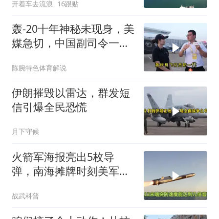
开着车去流浪
16跟贴
轰-20十年神秘未现身，美
媒急切，中国副司令一句
话平息质疑
陈腕特色体育解说
伊朗摧毁以雷达，群发短
信引爆全民恐慌
月下守候
火箭军海报亮出5枚导
弹，南海摊牌时刻美军拦
得住吗
战武科普