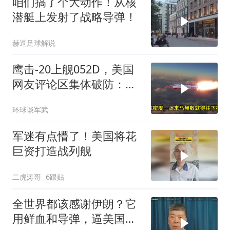
咱们搞了个大动作！从核
潜艇上发射了战略导弹！
赫逗足球解说
鹰击-20上舰052D，美国
网友评论区集体破防：他
们多希望这一幕发生在自
环球谈军武
己船上
军迷有点懵了！美国将花
巨资打造战列舰
二虎涛哥
6跟贴
全世界都该感谢伊朗？它
用鲜血和导弹，逼美国亮