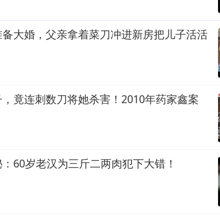
准备大婚，父亲拿着菜刀冲进新房把儿子活活
，竟连刺数刀将她杀害！2010年药家鑫案
：60岁老汉为三斤二两肉犯下大错！