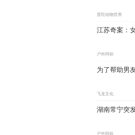
普陀动物世界
江苏奇案：
户外阿崭
为了帮助男
飞龙文化
湖南常宁突
户外阿崭