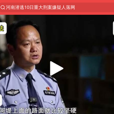
河南潜逃10日重大刑案嫌疑人落网
西湖突现狂风暴雨 游客瞬间被浇透
马克·艾伦退出斯诺克中国公开赛
金饰克价一夜涨回1300元
新疆景区自驾服务费改为按车收费
永和豆浆创始人林炳生去世
视频丨中国东方电气集团原党组副书记、董事宋致远
白海豚将正面袭击贯穿浙江
浙江台州《告全体市民书》
酒店回应车内过夜被收150元
牛津大学一纸声明甩不了锅