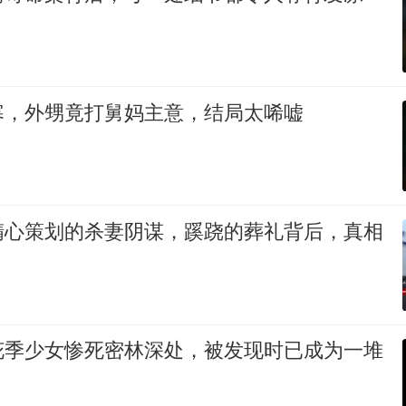
寒，外甥竟打舅妈主意，结局太唏嘘
精心策划的杀妻阴谋，蹊跷的葬礼背后，真相
花季少女惨死密林深处，被发现时已成为一堆