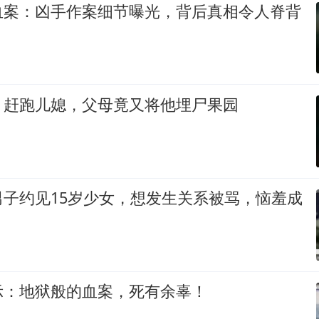
血案：凶手作案细节曝光，背后真相令人脊背
、赶跑儿媳，父母竟又将他埋尸果园
男子约见15岁少女，想发生关系被骂，恼羞成
示：地狱般的血案，死有余辜！