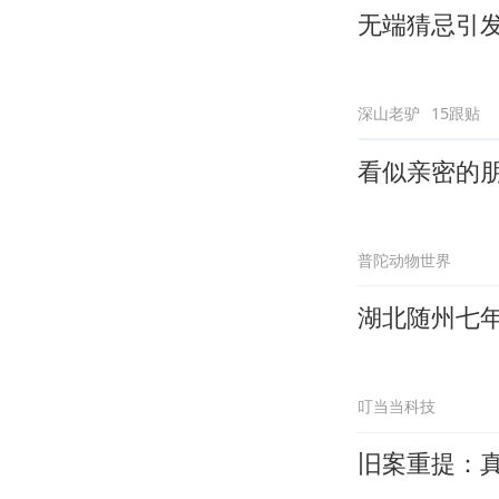
无端猜忌引
深山老驴
15跟贴
看似亲密的
普陀动物世界
湖北随州七
叮当当科技
旧案重提：