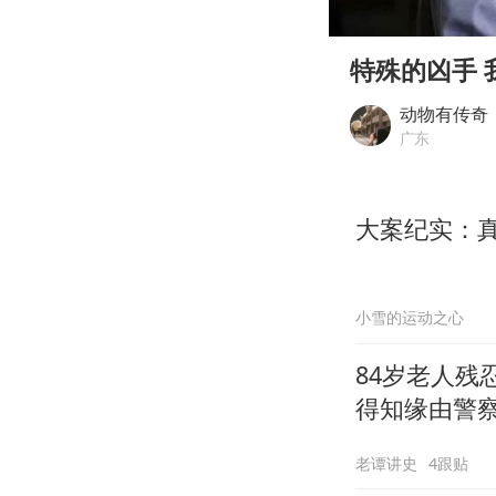
00:00
Play
特殊的凶手 
动物有传奇
广东
大案纪实：
小雪的运动之心
84岁老人
得知缘由警
老谭讲史
4跟贴