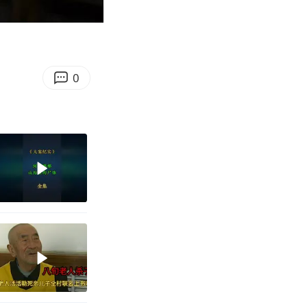
10:15
Enter
fullscreen
0