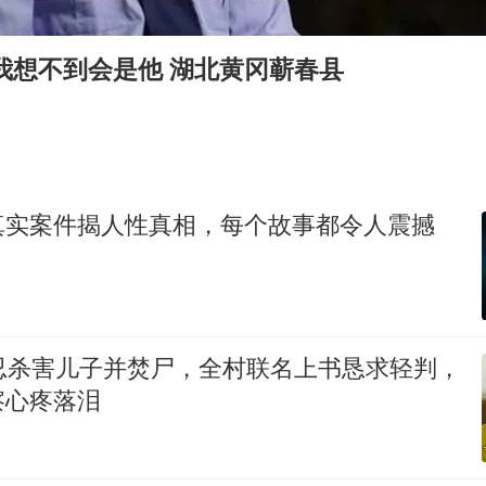
海鲜忘车里4天打开门满车都是蛆
儿子陪躺平老爹体验外卖员火了
我想不到会是他 湖北黄冈蕲春县
香港宏福苑火灾或由烟头引起
西贝创始人贾国龙押注鲜羊赛道
几元成本 千万市值蒸发
人民的健康、体质、幸福一脉相承
真实案件揭人性真相，每个故事都令人震撼
残忍杀害儿子并焚尸，全村联名上书恳求轻判，
察心疼落泪