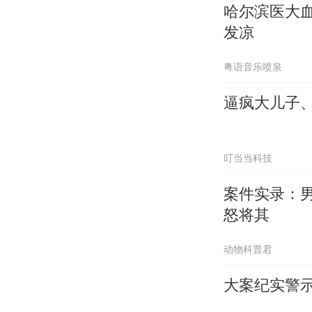
哈尔滨医大
发凉
粤语音乐喷泉
逼疯大儿子
叮当当科技
案件实录：
怒将其
动物科普君
大案纪实警