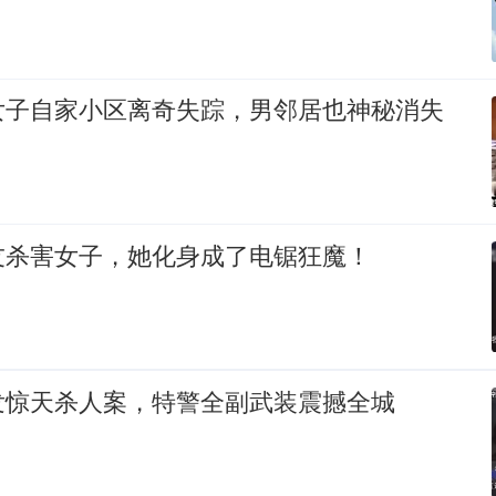
女子自家小区离奇失踪，男邻居也神秘消失
友杀害女子，她化身成了电锯狂魔！
发惊天杀人案，特警全副武装震撼全城