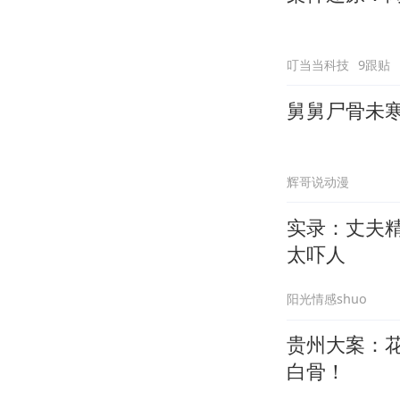
叮当当科技
9跟贴
舅舅尸骨未
辉哥说动漫
实录：丈夫
太吓人
阳光情感shuo
贵州大案：
白骨！