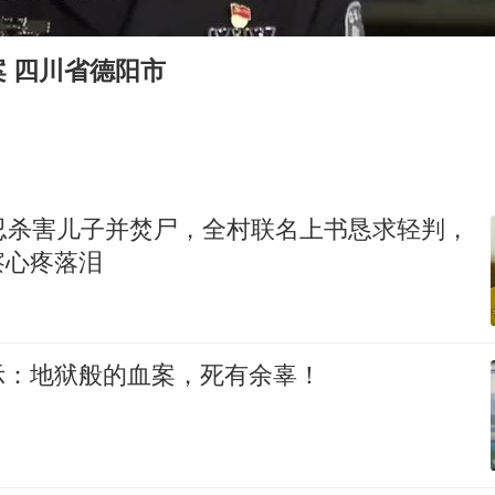
国防部：中国军队坚决反制任何闹海挑衅图谋
我国外贸延续良好增长态势
 四川省德阳市
东航：国内客票提前14天免费退改
美股存储板块集体大跌
欧阳娜娜窦靖童好搭
中国女篮70-67险胜尼日利亚女篮
残忍杀害儿子并焚尸，全村联名上书恳求轻判，
夯实基础开新局
察心疼落泪
示：地狱般的血案，死有余辜！