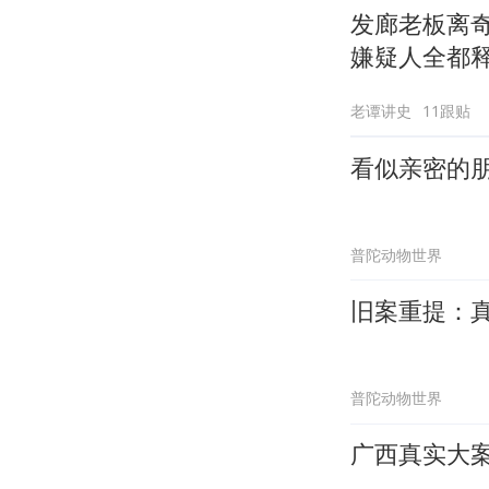
发廊老板离
嫌疑人全都
老谭讲史
11跟贴
看似亲密的
普陀动物世界
旧案重提：
普陀动物世界
广西真实大