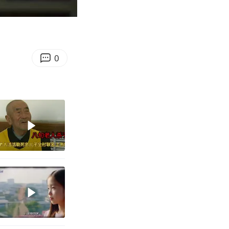
14:50
Enter
fullscreen
0