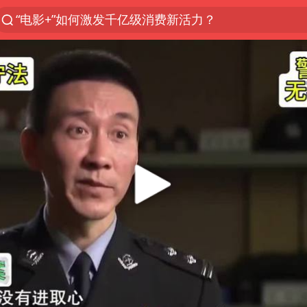
“电影+”如何激发千亿级消费新活力？
台风白海豚已进入24小时警戒线
沙特土耳其巴基斯坦签署共同防务协议
中医教你一招提升气血
四川宜宾市高县4.9级地震致1人死亡
胡彦斌韩磊 谁帮谁
全球首个长时储能一体化产业园量产
老中医：立秋后养心是关键
上海：台风白海豚或将带来龙卷风
中巨芯：上半年归母净利润1405.77万元
38岁演员求职万岁山NPC成功