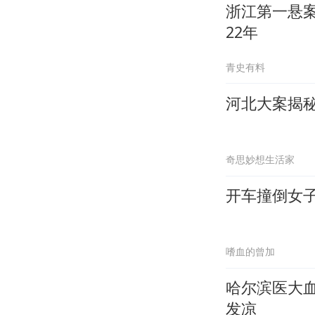
浙江第一悬
22年
青史有料
河北大案揭秘
奇思妙想生活家
开车撞倒女子
嗜血的曾加
哈尔滨医大
发凉