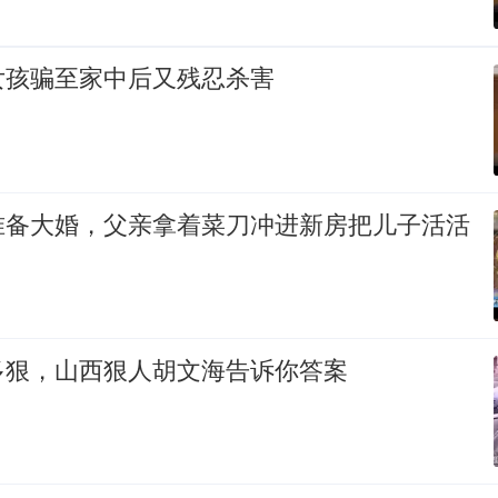
女孩骗至家中后又残忍杀害
准备大婚，父亲拿着菜刀冲进新房把儿子活活
多狠，山西狠人胡文海告诉你答案