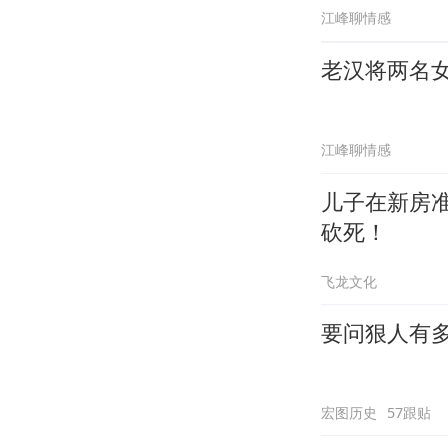
江峰聊情感
老汉将两名
江峰聊情感
儿子在新房
砍死！
飞龙文化
要问狠人有
宏图历史
57跟贴