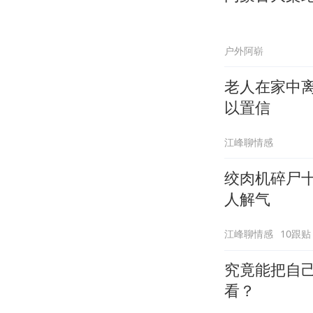
户外阿崭
老人在家中
以置信
江峰聊情感
绞肉机碎尸
人解气
江峰聊情感
10跟贴
究竟能把自
看？