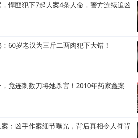
案，悍匪犯下7起大案4条人命，警方连续追凶
：60岁老汉为三斤二两肉犯下大错！
，竟连刺数刀将她杀害！2010年药家鑫案
血案：凶手作案细节曝光，背后真相令人脊背