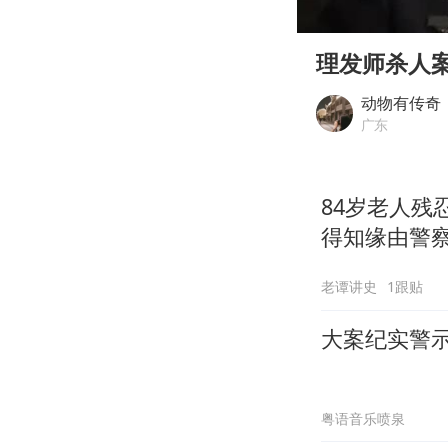
00:00
Play
理发师杀人案
动物有传奇
广东
84岁老人
得知缘由警
老谭讲史
1跟贴
大案纪实警
粤语音乐喷泉