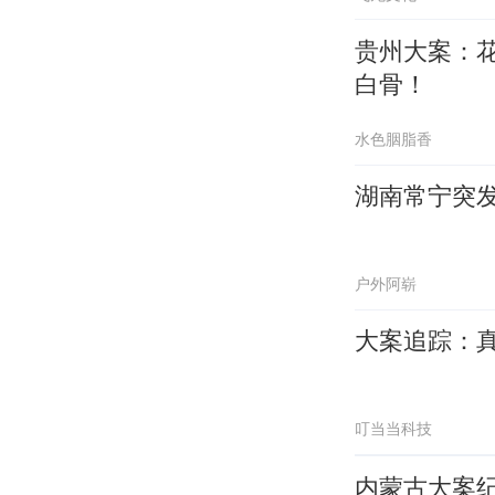
贵州大案：
白骨！
水色胭脂香
湖南常宁突
户外阿崭
大案追踪：
叮当当科技
内蒙古大案