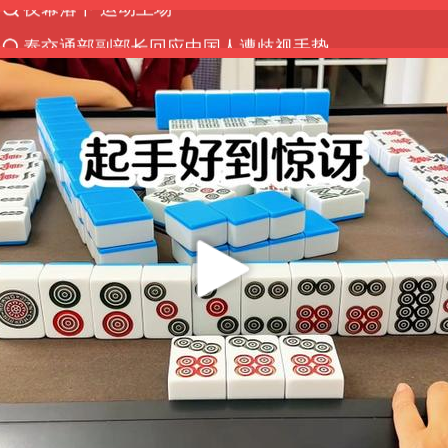
泰交通部副部长回应中国人遭歧视手势
Meta被判支付5.67亿美元
中国稀土盘中涨停
1岁宝宝碰坏纸巾盒 宝妈被索赔924元
男子结婚8年3个女儿均非亲生
台风白海豚逼近 暴雨大暴雨来袭
“空调24小时开着更省电”不实
公司“上四休三”但要降薪1000元
47岁妈妈突然产女 26岁女儿：很震惊
OpenAI为免费用户升级GPT-5.6 Luna
泸溪河：桃酥吃出金属牙冠视频不实