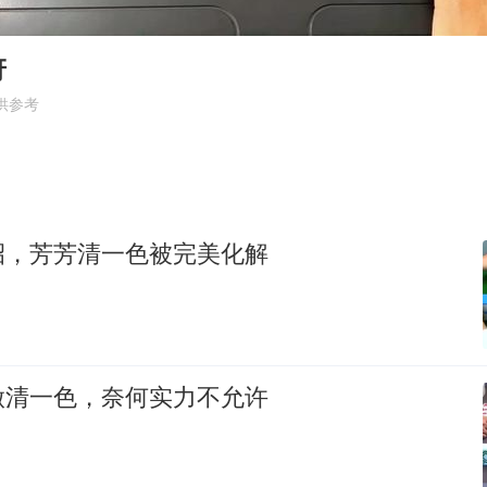
“中国蔬菜之乡”最高温达41.8℃
日本广岛民众举行游行反对政府行径
讶
27岁女子成组织卖淫集团主犯被通缉
供参考
97岁英国奶奶飞上天再破吉尼斯纪录
女子开一天一夜空调后二氧化碳中毒
如何把百年大党建设得更加坚强有力？
招，芳芳清一色被完美化解
做清一色，奈何实力不允许