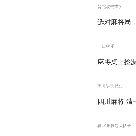
普陀动物世界
选对麻将局
一口娱乐
麻将桌上捡
黑哥讲现代史
四川麻将 清
寝室显眼包大队长