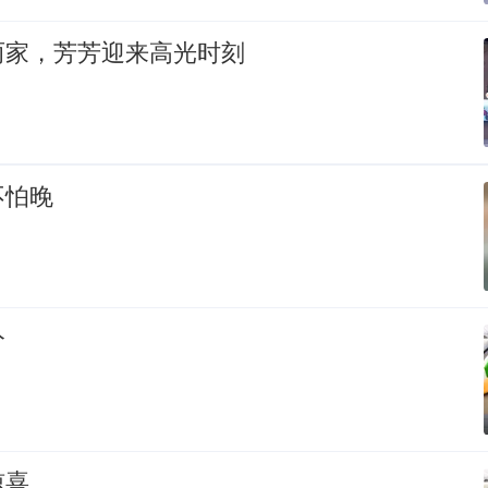
两家，芳芳迎来高光时刻
不怕晚
分
惊喜