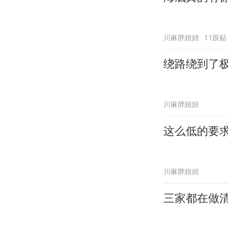
川麻胖妞妞
11跟贴
绕路绕到了
川麻胖妞妞
这么低的要
川麻胖妞妞
三家都在做