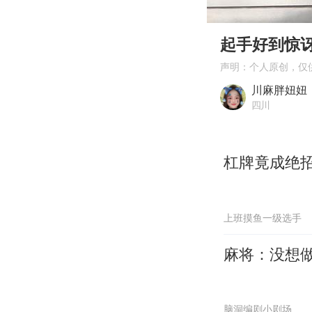
00:00
Play
起手好到惊
声明：个人原创，仅
川麻胖妞妞
四川
杠牌竟成绝
上班摸鱼一级选手
麻将：没想
脑洞编剧小剧场