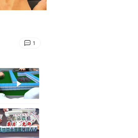
02:11
Enter
fullscreen
1