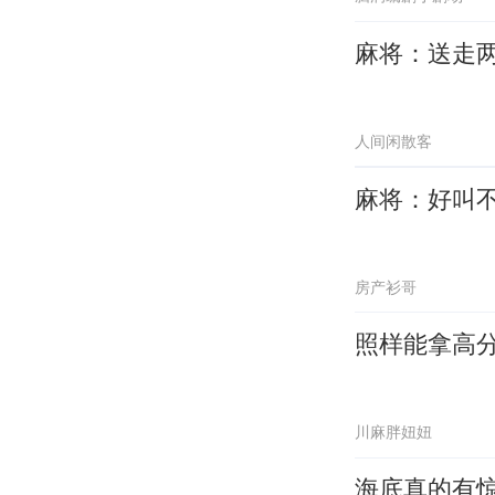
麻将：送走
人间闲散客
麻将：好叫
房产衫哥
照样能拿高
川麻胖妞妞
海底真的有