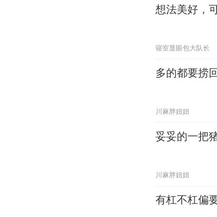
想法美好，
寝室显眼包大队长
多的都要捞
川麻胖妞妞
妥妥的一把
川麻胖妞妞
有杠不杠偏