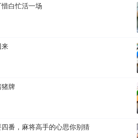
可惜白忙活一场
回来
猪猪牌
要四番，麻将高手的心思你别猜