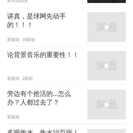
辉哥说动漫
当场翻脸！
讲真，是球网先动手
的！！！
新媒体
39跟贴
论背景音乐的重要性！！
新媒体
2跟贴
旁边有个抢活的…怎么
办？人都过去了？
新媒体
多喝热水，热水治百病！