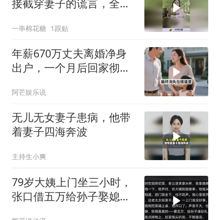
接截穿妻子的谎言，全程
高能反转
一串棉花糖
1跟贴
年薪670万丈夫离婚净身
出户，一个月后回家彻底
愣住
阿芒娱乐说
无儿无女妻子患病，他带
着妻子四海奔波
主持生小爽
79岁大姨上门坐三小时，
张口借五万给孙子娶媳
妇，我直言不敢借，亲戚