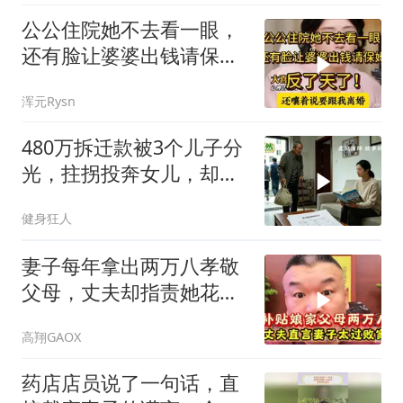
公公住院她不去看一眼，
还有脸让婆婆出钱请保
姆，反了天了！
浑元Rysn
480万拆迁款被3个儿子分
光，拄拐投奔女儿，却被
她送进养老院
健身狂人
妻子每年拿出两万八孝敬
父母，丈夫却指责她花钱
大手大脚
高翔GAOX
药店店员说了一句话，直