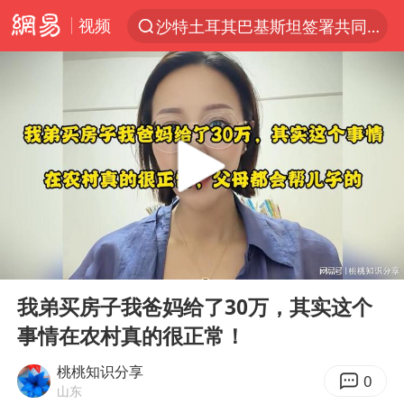
视频
沙特土耳其巴基斯坦签署共同防务协议
“电影+”如何激发千亿级消费新活力？
泉州市委书记张毅恭被查
台风白海豚已进入24小时警戒线
全球首个长时储能一体化产业园量产
台风白海豚或吞并鲸鱼 登陆地点更新
四川宜宾市高县4.9级地震致1人死亡
00:00
02:11
名创优品回应女子吐槽内裤质量差
Play
Ent
full
中巨芯：上半年归母净利润1405.77万元
我弟买房子我爸妈给了30万，其实这个
事情在农村真的很正常！
中国女篮70-67险胜尼日利亚女篮
U17国足点球大战淘汰河床晋级决赛
桃桃知识分享
0
山东