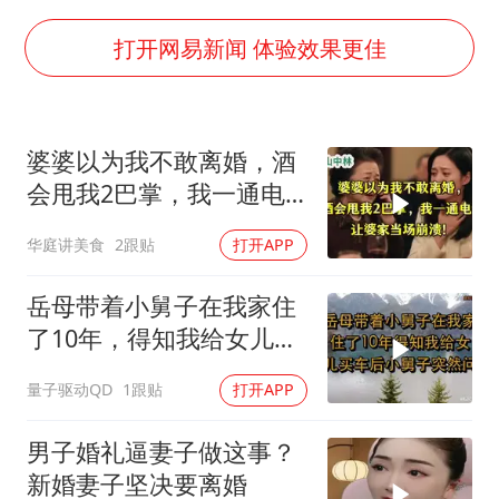
国防部：坚决反制任何闹海挑衅图谋
胡彦斌韩磊 谁帮谁
打开网易新闻 体验效果更佳
胡彦斌获《歌手2026》歌王
秋天的第一杯奶茶到底有多火
婆婆以为我不敢离婚，酒
38岁演员求职万岁山NPC成功
会甩我2巴掌，我一通电
我国外贸延续良好增长态势
话让婆家当场懵了
华庭讲美食
2跟贴
打开APP
胜宏科技：股票交易异常波动
夯实基础开新局
岳母带着小舅子在我家住
了10年，得知我给女儿买
车后，小舅子突
量子驱动QD
1跟贴
打开APP
男子婚礼逼妻子做这事？
新婚妻子坚决要离婚