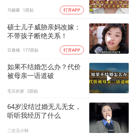
乌贼酱
1跟贴
打开APP
硕士儿子威胁亲妈改嫁：
不带孩子断绝关系！
百雅楠
177跟贴
打开APP
如果不结婚怎么办？代价
被母亲一语道破
毛豆的家
2跟贴
64岁没结过婚无儿无女，
听听我经历了什么
二次元小韩