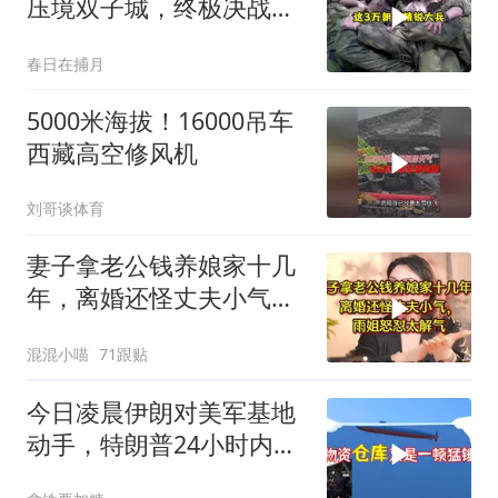
压境双子城，终极决战开
打，俄向亚洲借兵
春日在捕月
5000米海拔！16000吊车
西藏高空修风机
刘哥谈体育
妻子拿老公钱养娘家十几
年，离婚还怪丈夫小气，
雨姐怒怼太解气
混混小喵
71跟贴
今日凌晨伊朗对美军基地
动手，特朗普24小时内服
软