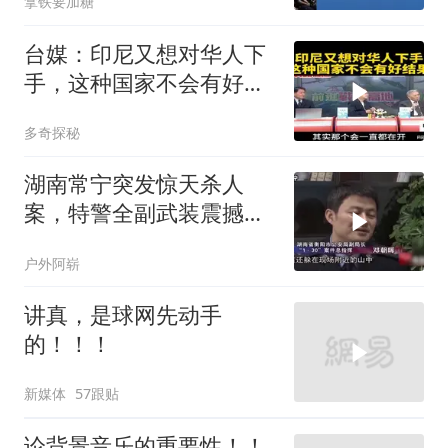
拿铁要加糖
台媒：印尼又想对华人下
手，这种国家不会有好结
果
多奇探秘
湖南常宁突发惊天杀人
案，特警全副武装震撼全
城
户外阿崭
讲真，是球网先动手
的！！！
新媒体
57跟贴
论背景音乐的重要性！！