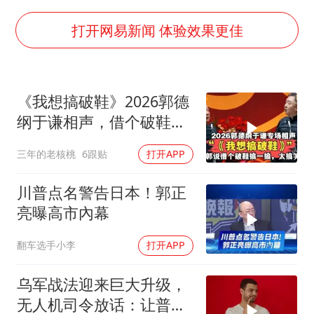
医疗垃圾做手机壳 这也是谋财害命
武契奇：欧洲已处于大战边缘
打开网易新闻 体验效果更佳
7月CPI同比上涨0.5% 经济内生增长动力持续增强
成都多趟列车临时停运
《我想搞破鞋》2026郭德
部分银行上调存款利率
纲于谦相声，借个破鞋我
下党之路
来搞一搞！
三年的老核桃
6跟贴
打开APP
川普点名警告日本！郭正
亮曝高市內幕
翻车选手小李
打开APP
乌军战法迎来巨大升级，
无人机司令放话：让普京