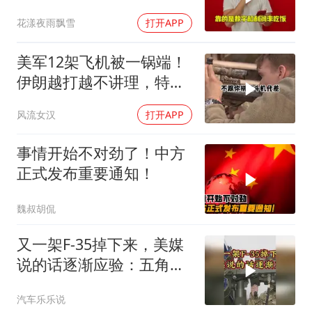
看看，谁才是赢家
花漾夜雨飘雪
打开APP
美军12架飞机被一锅端！
伊朗越打越不讲理，特朗
普只剩一个问题
风流女汉
打开APP
事情开始不对劲了！中方
正式发布重要通知！
魏叔胡侃
又一架F-35掉下来，美媒
说的话逐渐应验：五角大
楼要亏大了
汽车乐乐说