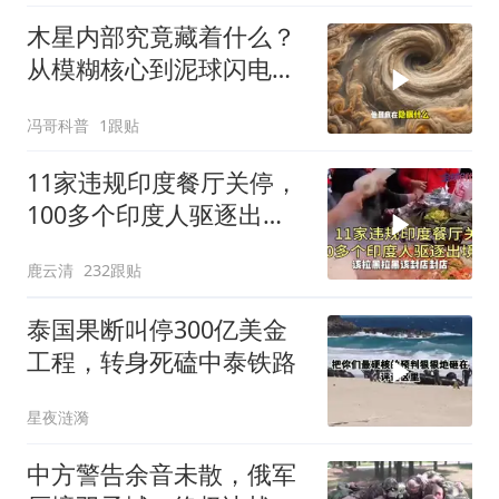
木星内部究竟藏着什么？
从模糊核心到泥球闪电，
重塑太阳系起源
冯哥科普
1跟贴
11家违规印度餐厅关停，
100多个印度人驱逐出
境！
鹿云清
232跟贴
泰国果断叫停300亿美金
工程，转身死磕中泰铁路
星夜涟漪
中方警告余音未散，俄军