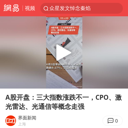
视频
众星发文悼念秦焰
大连一起飞航班因乘客可乐爆瓶折返
SK海力士回应“或出售重庆工厂”传闻
白海豚突然大拐弯 走出罕见路线
独闯南太行失联女子遗体已找到
辽宁28名务农人员中暑死亡？官方辟谣
钟睒睒：必须限制电商平台权力
00:00
00:30
今日103只涨停股5只跌停股
Play
Ent
full
血指纹匹配成功，20年悬案告破！凶手被执行死刑
A股开盘：三大指数涨跌不一，CPO、激
光雷达、光通信等概念走强
中央气象台继续发布暴雨橙警
“还不如不放假”
界面新闻
0
上海