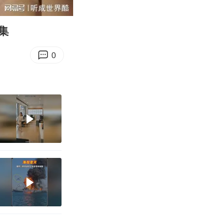
11:14
Enter
fullscreen
集
0