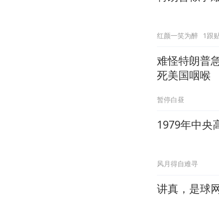
红颜一笑为醉
1跟
难怪特朗普
死美国咽喉
暂停白昼
1979年中
风月得自难寻
讲真，是球