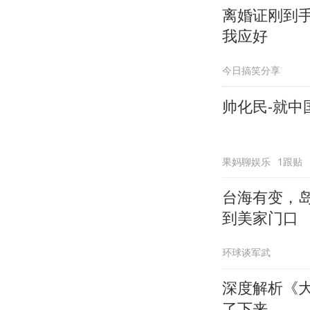
离婚证刚到
我应好
今日搞笑分享
帅化民-就
果妈聊娱乐
1跟贴
台海有变，
到美家门口
环球谈军武
深度解析《大
了下来