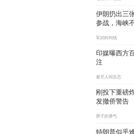
伊朗扔出三
参战，海峡
军武时间线
印媒曝西方百
注
看尽人间百态
刚投下重磅
发撤侨警告
胖子的勇气
特朗普似乎