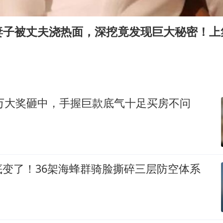
法国将禁止“未经同意的电话营销”
80后女柜员逆袭成4200亿银行副行长
妻子被丈夫浇热面，深挖竟发现巨大秘密！上
27岁女子成组织卖淫集团主犯被通缉
吉林一“温度计大楼”读数爆表
女子利用漏洞0元薅走3000多件家电
贵州轮胎子公司获美国退税8136万
0万大奖砸中，手握巨款底气十足买房不问
东方甄选被判赔偿江小白30万元
奋进开新局 实干挑大梁
底变了！36架海蜂群骑脸撕碎三层防空体系