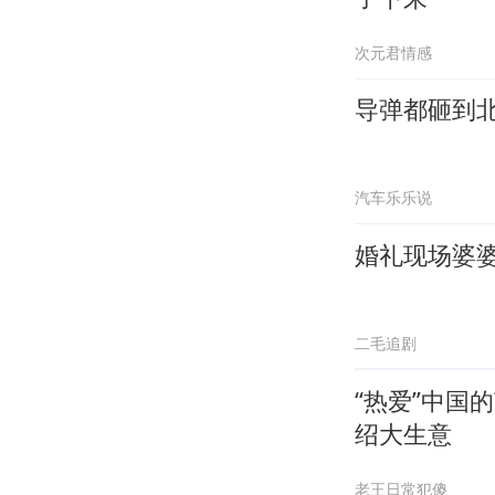
次元君情感
导弹都砸到
汽车乐乐说
婚礼现场婆
二毛追剧
“热爱”中国
绍大生意
老王日常犯傻