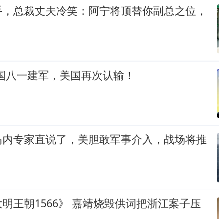
手，总裁丈夫冷笑：阿宁将顶替你副总之位，
中国八一建军，美国再次认输！
岛内专家直说了，美胆敢军事介入，战场将推
明王朝1566》 嘉靖烧毁供词把浙江案子压