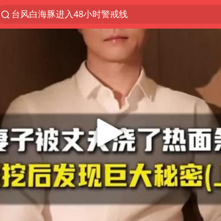
台风白海豚进入48小时警戒线
以“新”破局 首发经济点亮城市消费活力
佛得角门将亮相智利俱乐部主场
中方回应是否在太平洋海底开采稀土
宇树科技发行价格150.80元/股
看守所辅警收受10万获刑1年
宇树科技王兴兴身家有望超200亿元
五粮液渠道价一箱上涨近百元
CIA被曝已秘密设立古巴工作组
U17国足1分钟轰2球
泰国一女公务员妆容引争议 本人回应