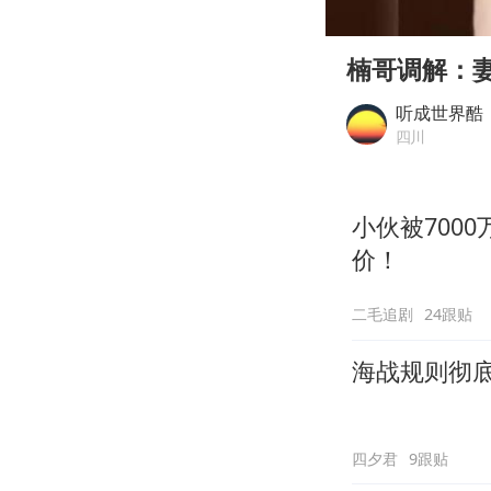
00:00
Play
楠哥调解：
听成世界酷
四川
小伙被700
价！
二毛追剧
24跟贴
海战规则彻
四夕君
9跟贴