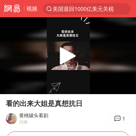
视频
美国退回1000亿美元关税
探寻“技能+”促就业创业新路
李亚鹏向地铁吐血女孩捐99999元
被泰航拒载中国乘客：免费改签没兑现
台风白海豚可能在浙江登陆
38岁山东财大教授刘海明逝世
因凡蒂诺首次公开道歉
00:00
00:53
13岁少年白天写作业晚上夜市炒粉
Play
Ent
full
《Monica》填词人黎彼得去世
看的出来大姐是真想抗日
FIFA官方支持因凡蒂诺
黄桃罐头看剧
1
河南
陕西柞水遭遇暴雨五千余户群众转移