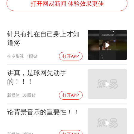
谷歌首席科学家Jeff Dean离职创业
打开网易新闻 体验效果更佳
人贩子“梅姨”真实姓名曝光
如何把百年大党建设得更加坚强有力
针只有扎在自己身上才知
一枚俄导弹都没击落 泽连斯基发声
道疼
多专业取消艺考 文化工作者要有文化
今夕影视
1跟贴
打开APP
“银行午休1.5小时”留个窗口行不行
41岁女子为鼓励女儿考上985研究生
讲真，是球网先动手
总书记关心百姓身边这些民生大事
的！！！
新媒体
39跟贴
打开APP
论背景音乐的重要性！！