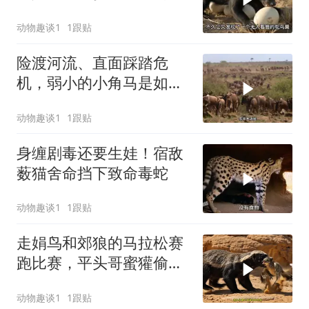
动物趣谈1
1跟贴
险渡河流、直面踩踏危
机，弱小的小角马是如何
在绝境中突围的
动物趣谈1
1跟贴
身缠剧毒还要生娃！宿敌
薮猫舍命挡下致命毒蛇
动物趣谈1
1跟贴
走娟鸟和郊狼的马拉松赛
跑比赛，平头哥蜜獾偷走
小走娟鸟
动物趣谈1
1跟贴