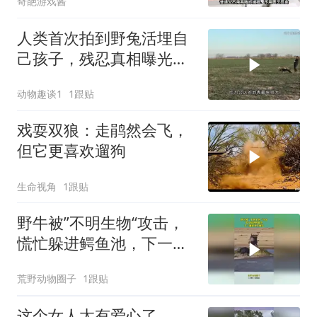
奇葩游戏酱
人类首次拍到野兔活埋自
己孩子，残忍真相曝光后
千万人泪崩
动物趣谈1
1跟贴
戏耍双狼：走鹃然会飞，
但它更喜欢遛狗
生命视角
1跟贴
野牛被”不明生物“攻击，
慌忙躲进鳄鱼池，下一幕
根本不敢信
荒野动物圈子
1跟贴
这个女人太有爱心了