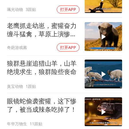
珮光动物
3跟贴
打开APP
老鹰抓走幼崽，蜜獾奋力
缠斗猛禽，草原上演惨烈
对峙
奇葩游戏酱
打开APP
狼群悬崖追猎山羊，山羊
绝境求生，狼群险些丧命
臭宝动物
1跟贴
眼镜蛇偷袭蜜獾，这下惨
了，被当成辣条吃掉了！
年华万物生
11跟贴