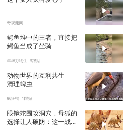
奇观趣闻
鳄鱼堆中的王者，直接把
鳄鱼当成了坐骑
年华万物生
3跟贴
动物世界的互利共生——
清理蜱虫
疯狂鸭
1跟贴
眼镜蛇围攻洞穴，母狐的
选择让人破防：这一战，
没有退路