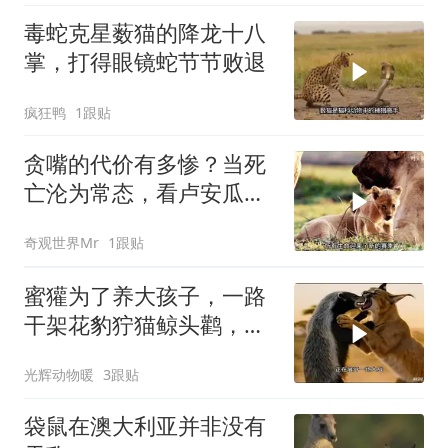
毒蛇克星薮猫的降龙十八
掌，打得眼镜蛇节节败退
疯狂鸭
1跟贴
贪嘴的代价有多惨？当死
亡沦为常态，看卢安瓜河
谷如何上演残酷的“饥饿游
奇观世界Mr
1跟贴
戏”
蜜獾为了养大孩子，一路
干架花豹狞猫鲸头鹳，养
孩子太费妈了
光辉动物暖
3跟贴
袋鼠在澳大利亚并非没有