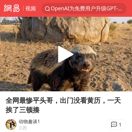
视频
OpenAI为免费用户升级GPT-5.6 Luna
台风白海豚最新路径研判来了
毛宁转发梯田音乐会视频海外网友赞叹
我国编制完成新版全月地质图
“China Cool”成海外热词
美股三大指数集体收跌 西数跌超13%
巡查组提问 工作人员偷用手机查答案
00:00
02:06
看守所辅警收受10万获刑1年
Play
Ent
full
国家气候中心：8月将有4轮高温过程，部分地区可达40℃～45℃
全网最惨平头哥，出门没看黄历，一天
挨了三顿揍
曝韩足协曾为外籍裁判安排性招待
深圳地面沉降致车辆损坏系谣言
动物趣谈1
1
江西