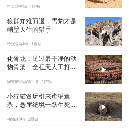
生灵观察喵
1跟贴
狼群知难而退，雪豹才是
峭壁天生的猎手
奇观世界Mr
1跟贴
化骨龙：见过最干净的动
物骨架！全程无人工打
磨，太绝了！
闽睿解说动物世界
1跟贴
小狞猫贪玩引来蜜獾追
杀，悬崖绝境一跃生死翻
盘
动物趣谈1
3跟贴