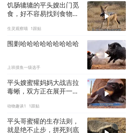
饥肠辘辘的平头嫂出门觅
食，好不容易找到食物，
却被胡狼打劫
生灵观察喵
1跟贴
围剿哈哈哈哈哈哈哈哈哈
上班摸鱼一级选手
平头嫂蜜獾妈妈大战吉拉
毒蜥，双方正在展开一场
生死大战
动物趣谈1
1跟贴
平头哥蜜獾的生存法则，
就是绝不止步，拼死到底