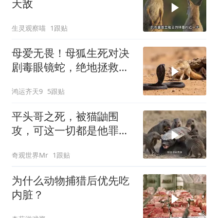
天敌
生灵观察喵
1跟贴
母爱无畏！母狐生死对决
剧毒眼镜蛇，绝地拯救幼
崽
鸿运齐天9
5跟贴
平头哥之死，被猫鼬围
攻，可这一切都是他罪有
应得
奇观世界Mr
1跟贴
为什么动物捕猎后优先吃
内脏？