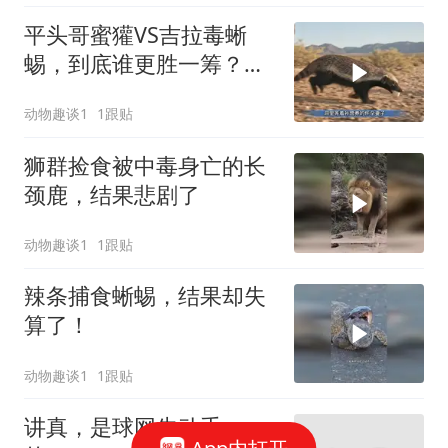
平头哥蜜獾VS吉拉毒蜥
蜴，到底谁更胜一筹？结
局令人意想不到
动物趣谈1
1跟贴
狮群捡食被中毒身亡的长
颈鹿，结果悲剧了
动物趣谈1
1跟贴
辣条捕食蜥蜴，结果却失
算了！
动物趣谈1
1跟贴
讲真，是球网先动手