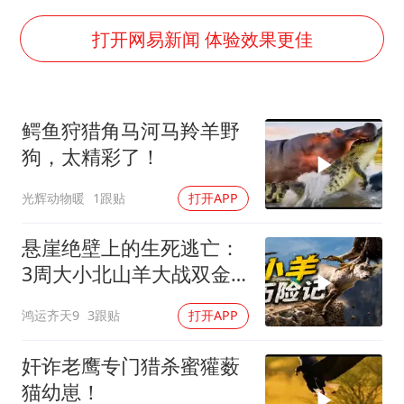
现代版摸金校尉落网查获400多枚古币
消费新图景｜多举措提升消费体验 释放夏日经济活力
打开网易新闻 体验效果更佳
泰国一女公务员妆容引争议 本人回应
女子利用漏洞0元薅走3000多件家电
鳄鱼狩猎角马河马羚羊野
吉林一“温度计大楼”读数爆表
狗，太精彩了！
奋进开新局 实干挑大梁
光辉动物暖
1跟贴
打开APP
悬崖绝壁上的生死逃亡：
3周大小北山羊大战双金
雕
鸿运齐天9
3跟贴
打开APP
奸诈老鹰专门猎杀蜜獾薮
猫幼崽！