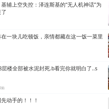
基辅上空失控：泽连斯基的“无人机神话”为
提了
凑在一块儿吃顿饭，亲情都藏在这一饭一菜里
8层楼全部被水泥封死.b看完你就明白了..s
跟贴
网先动手的！！！