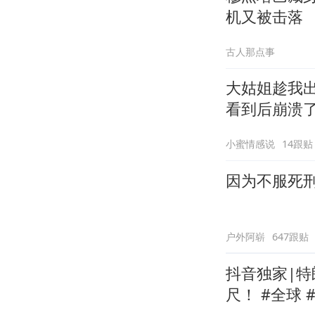
机又被击落
古人那点事
大姑姐趁我
看到后崩溃
小蜜情感说
14跟贴
因为不服死
户外阿崭
647跟贴
抖音独家|
尺！ #全球 #零基础看懂全球 #时代砺剑高燃出列 #抖音