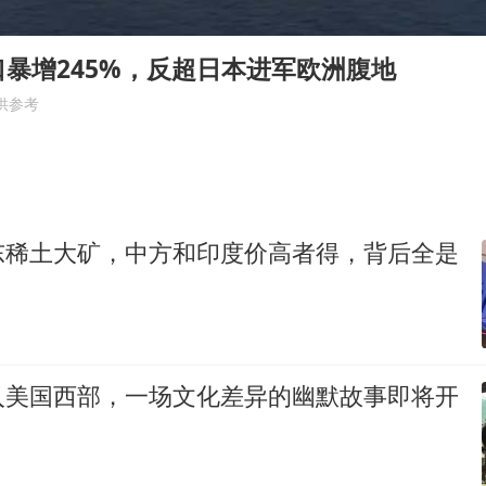
“不怕六爷挂得多 就怕六爷挂一颗”
几元成本的AI广告导致千万市值蒸发
暴增245%，反超日本进军欧洲腹地
36岁男演员成景区NPC后人气爆棚
供参考
人民的健康、体质、幸福一脉相承
东稀土大矿，中方和印度价高者得，背后全是
入美国西部，一场文化差异的幽默故事即将开