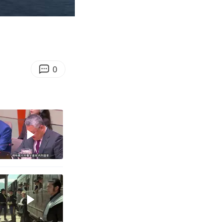
08:03
Enter
fullscreen
0