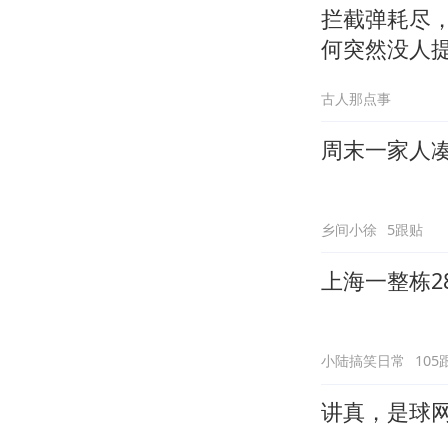
拦截弹耗尽，
何突然没人
古人那点事
周末一家人
乡间小徐
5跟贴
上海一整栋2
小陆搞笑日常
105
讲真，是球