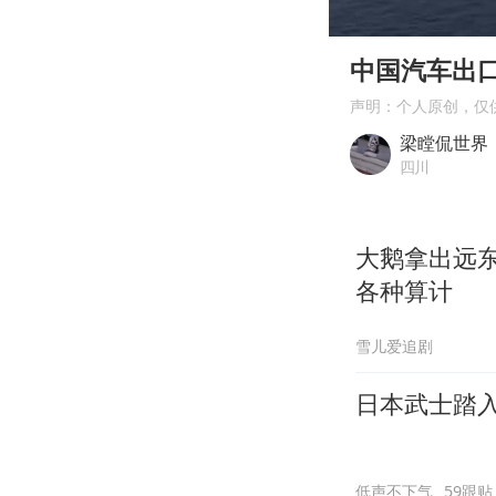
00:00
Play
中国汽车出口
声明：个人原创，仅
梁瞠侃世界
四川
大鹅拿出远
各种算计
雪儿爱追剧
日本武士踏
低声不下气
59跟贴