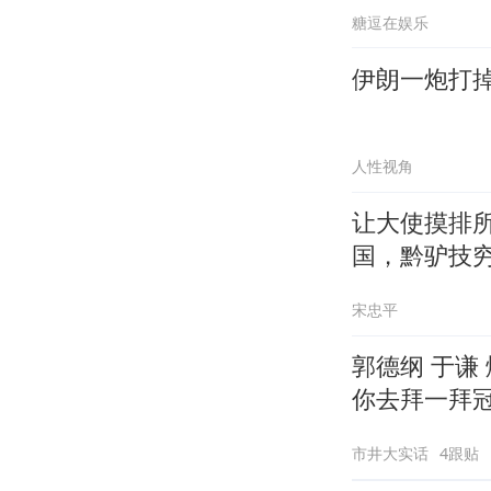
精选
糖逗在娱乐
伊朗一炮打掉
人性视角
让大使摸排
国，黔驴技
宋忠平
郭德纲 于谦
你去拜一拜
市井大实话
4跟贴