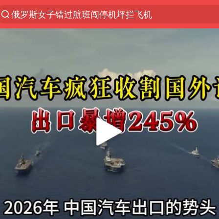
俄罗斯女子错过航班闯停机坪拦飞机
金饰克价一夜涨回1300元
新疆景区自驾服务费改为按车收费
多家A股公司收到美国关税退款
视频丨中国东方电气集团原党组副书记、董事宋致远
香港宏福苑火灾或由烟头引起
白海豚将正面袭击贯穿浙江
西贝创始人贾国龙押注鲜羊赛道
浙江台州《告全体市民书》
酒店回应车内过夜被收150元
直击东北超：哈尔滨vs通辽