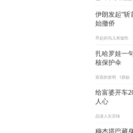
伊朗发起“斩
始撤侨
早起的鸟儿有饭吃
扎哈罗娃一
核保护伞
宸宸的发明
1跟贴
给富婆开车
人心
品读人生百味
穆杰塔巴藏