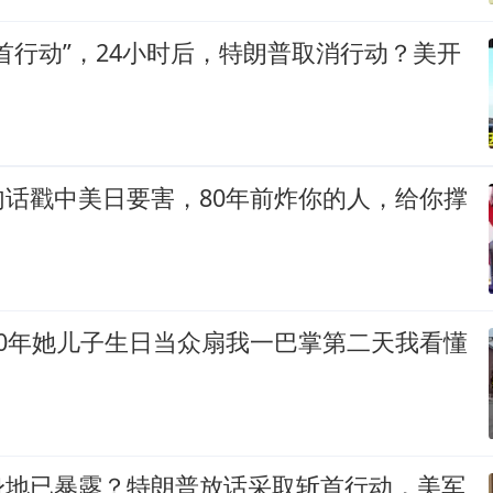
首行动”，24小时后，特朗普取消行动？美开
句话戳中美日要害，80年前炸你的人，给你撑
20年她儿子生日当众扇我一巴掌第二天我看懂
身地已暴露？特朗普放话采取斩首行动，美军