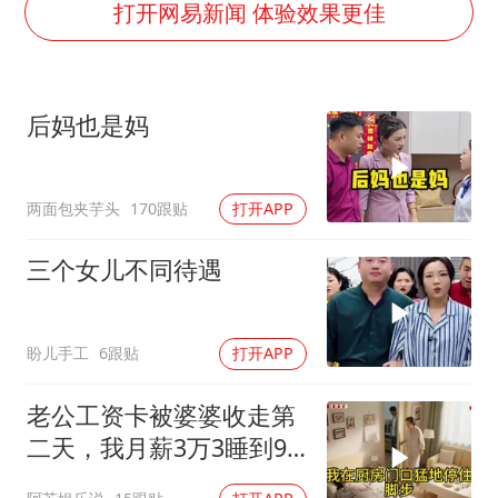
小伙靠AI减肥 45天瘦40斤进了ICU
打开网易新闻 体验效果更佳
早田希娜挺进横滨女单16强
李亚鹏向地铁吐血女孩捐99999元
后妈也是妈
新华社权威快报|我国编制完成新版全月地质图
知识产权强国建设驶入“快车道”
两面包夹芋头
170跟贴
打开APP
如何把百年大党建设得更加坚强有力
中国经济展现强大韧性和活力
三个女儿不同待遇
盼儿手工
6跟贴
打开APP
老公工资卡被婆婆收走第
二天，我月薪3万3睡到9
点没起来，婆婆推门问我