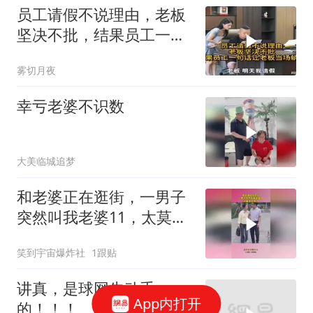
员工请假不说理由，老板
坚决不批，结果员工一句
话让老板当场躺平
雾切月夜
幸亏老婆不识数
大美临城追梦
和老婆正在逛街，一男子
突然叫我老婆11，太莫名
其妙了
笑到宇宙爆炸社
1跟贴
讲真，是球网先动手
App内打开
的！！！