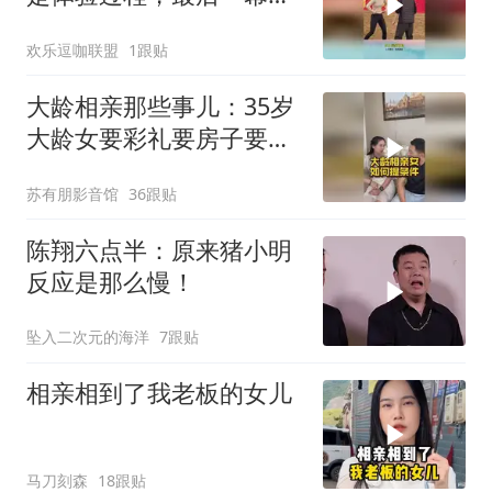
傻眼
欢乐逗咖联盟
1跟贴
大龄相亲那些事儿：35岁
大龄女要彩礼要房子要车
子要父母生活费，典型的
苏有朋影音馆
36跟贴
索取型
陈翔六点半：原来猪小明
反应是那么慢！
坠入二次元的海洋
7跟贴
相亲相到了我老板的女儿
马刀刻森
18跟贴