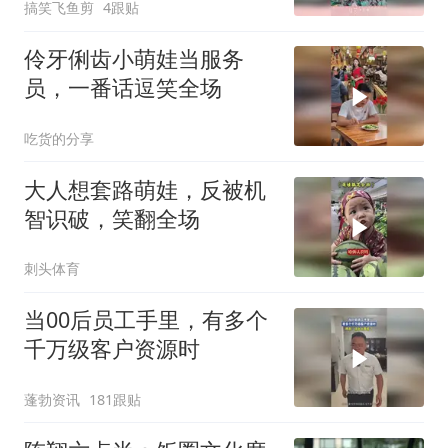
搞笑飞鱼剪
4跟贴
伶牙俐齿小萌娃当服务
员，一番话逗笑全场
吃货的分享
大人想套路萌娃，反被机
智识破，笑翻全场
刺头体育
当00后员工手里，有多个
千万级客户资源时
蓬勃资讯
181跟贴