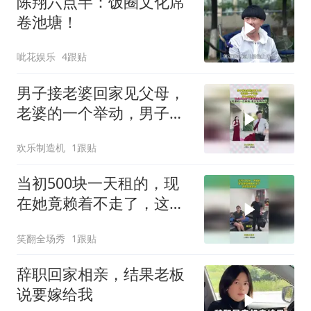
陈翔六点半：饭圈文化席
卷池塘！
呲花娱乐
4跟贴
男子接老婆回家见父母，
老婆的一个举动，男子全
明白了！
欢乐制造机
1跟贴
当初500块一天租的，现
在她竟赖着不走了，这可
如何是好？
笑翻全场秀
1跟贴
辞职回家相亲，结果老板
说要嫁给我