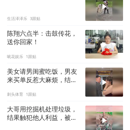
生活泽泽乐
3跟贴
陈翔六点半：击鼓传花，
送你回家！
呲花娱乐
1跟贴
美女请男闺蜜吃饭，男友
来买单反惹大麻烦，结局
太意外
刺头体育
1跟贴
大哥用挖掘机处理垃圾，
结果触犯他人利益，被人
家叫来兄弟群殴