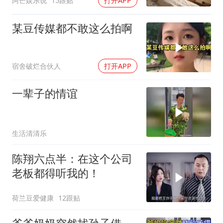
阿芒娱乐说
15跟贴
打开APP
怎么没做早饭
某豆传媒都不敢这么拍啊
宿舍破烂合伙人
打开APP
一辈子的情谊
生活清清乐
陈翔六点半：在这个公司
老板都得听我的！
荷兰豆爱健康
12跟贴