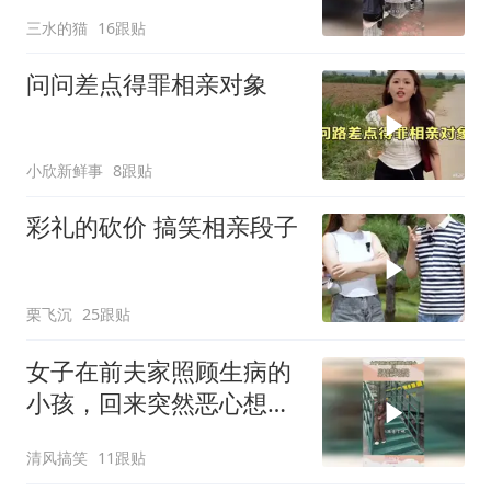
三水的猫
16跟贴
问问差点得罪相亲对象
小欣新鲜事
8跟贴
彩礼的砍价 搞笑相亲段子
栗飞沉
25跟贴
女子在前夫家照顾生病的
小孩，回来突然恶心想
吐，其中猫腻不言而喻
清风搞笑
11跟贴