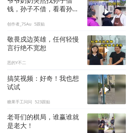
爷爷奶奶突然找孙子借
钱，孙子不借，看看孙子
最后的做法
创作者_7SAu
5跟贴
敬畏戍边英雄，任何轻慢
言行绝不宽恕
恶的Y不二
搞笑视频：好奇！我也想
试试
糖果手工问问
523跟贴
老哥们的棋局，谁赢谁就
是老大！