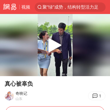
视频
聚“绿”成势，结构转型活力足
印度暴发金迪普拉病毒
80后女柜员获聘4200亿银行副行长
41岁女子为鼓励女儿考上985研究生
24小时不关空调 电费反而更低？
陕西潼关强降雨引发土崖滑坡1人失联
陕西柞水突发泥石流致1死2失联
00:00
10:33
“梅姨”已是老年人 死刑或适用受限
Play
Ent
full
美国退回1000亿美元关税
真心被辜负
“事业单位招聘不是人情买卖”
奇映记
1
山东
南大数院院长疑辞职信里写不想干了