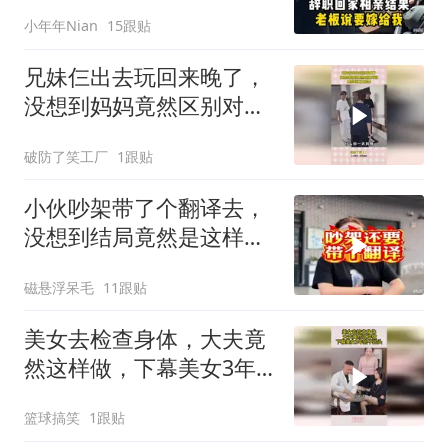
小年年Nian
15跟贴
兄妹仨出去玩回来晚了，
没想到妈妈竟然区别对
待，典型的重女轻男
破防了笑工厂
1跟贴
小伙吵架带了个翻译去，
没想到结局竟然是这样
的，太解气了！
磁悬浮呆毛
11跟贴
美女去检查身体，大夫竟
然这样做，下幕美女3年
抬不起头
篮球搞笑
1跟贴