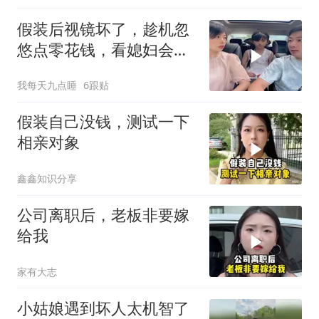
假装后视镜坏了，趁机忽
悠点零花钱，看媳妇会不
会给
我每天九点睡
6跟贴
假装自己没钱，测试一下
相亲对象
鑫鑫知识分享
公司离职后，老板非要嫁
给我
家有大志
小姑娘遇到坏人太机智了