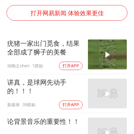
感觉全东北都在等7号
27岁女子成组织卖淫集团主犯被通缉
打开网易新闻 体验效果更佳
泰国一女公务员妆容引争议 本人回应
扎哈罗娃批广岛市长不提美国原子弹
疣猪一家出门觅食，结果
村民谈“梅姨”：叫的其实是“媒姨”
全部成了狮子的美餐
首次证实！“胶球”存在
动物之shen
1跟贴
打开APP
东方甄选被判赔偿江小白30万元
奋进开新局 实干挑大梁
讲真，是球网先动手
的！！！
新媒体
39跟贴
打开APP
论背景音乐的重要性！！