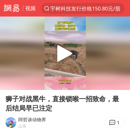
视频
宇树科技发行价格150.80元/股
以“新”破局 首发经济点亮城市消费活力
台风白海豚最新路径
昆明石林火把节
外交部发言人就广岛核爆81周年等答记者问
中央气象台发布台风黄色预警
我国编制完成新版全月地质图
00:00
00:10
63岁关之琳否认与27岁模特恋情
Play
Ent
full
胡塞武装袭扰红海航运行动升级
狮子对战黑牛，直接锁喉一招致命，最
后结局早已注定
郑国霖回应去景区上班被保安拦下
80后女柜员逆袭成4200亿银行副行长
阿哲谈动物界
1
山东