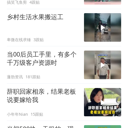
搞笑飞鱼剪
4跟贴
乡村生活水果搬运工
卑微在线求锤
3跟贴
当00后员工手里，有多个
千万级客户资源时
蓬勃资讯
181跟贴
辞职回家相亲，结果老板
说要嫁给我
小年年Nian
15跟贴