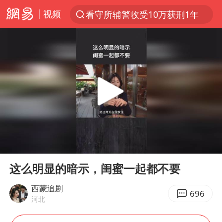
视频
看守所辅警收受10万获刑1年
以“新”破局 首发经济点亮城市消费活力
台风白海豚进入48小时警戒线
中方回应是否在太平洋海底开采稀土
台风白海豚影响中国已成定局
佛得角门将亮相智利俱乐部主场
U17国足1分钟轰2球
00:00
01:18
五粮液渠道价一箱上涨近百元
Play
Ent
full
宇树科技发行价格150.80元/股
这么明显的暗示，闺蜜一起都不要
法国将禁止“未经同意的电话营销”
西蒙追剧
696
河北
宇树科技王兴兴身家有望超200亿元