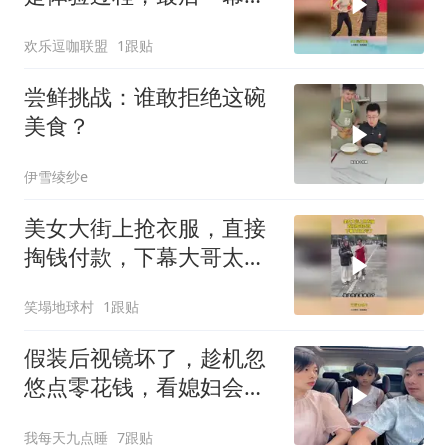
傻眼
欢乐逗咖联盟
1跟贴
尝鲜挑战：谁敢拒绝这碗
美食？
伊雪绫纱e
美女大街上抢衣服，直接
掏钱付款，下幕大哥太亏
了
笑塌地球村
1跟贴
假装后视镜坏了，趁机忽
悠点零花钱，看媳妇会不
会给
我每天九点睡
7跟贴