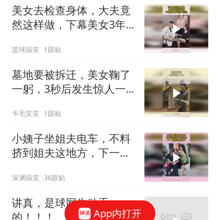
美女去检查身体，大夫竟
然这样做，下幕美女3年
抬不起头
篮球搞笑
1跟贴
墓地要被拆迁，美女鞠了
一躬，3秒后发生惊人一
幕
卡毛笑笑
1跟贴
小姨子坐姐夫电车，不料
挤到姐夫这地方，下一幕
姐夫太疼了
深渊搞笑
36跟贴
讲真，是球网先动手
App内打开
的！！！