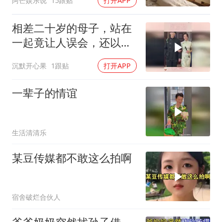
阿芒娱乐说
15跟贴
打开APP
怎么没做早饭
相差二十岁的母子，站在
一起竟让人误会，还以为
是情侣！
沉默开心果
1跟贴
打开APP
一辈子的情谊
生活清清乐
某豆传媒都不敢这么拍啊
宿舍破烂合伙人