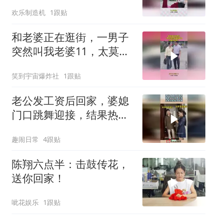
明白了！
欢乐制造机
1跟贴
和老婆正在逛街，一男子
突然叫我老婆11，太莫名
其妙了
笑到宇宙爆炸社
1跟贴
老公发工资后回家，婆媳
门口跳舞迎接，结果热脸
贴冷屁股！
趣闹日常
4跟贴
陈翔六点半：击鼓传花，
送你回家！
呲花娱乐
1跟贴