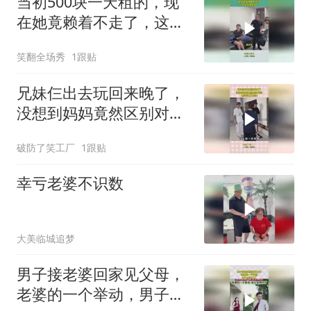
当初500块一天租的，现
在她竟赖着不走了，这可
如何是好？
笑翻全场秀
1跟贴
兄妹仨出去玩回来晚了，
没想到妈妈竟然区别对
待，典型的重女轻男
破防了笑工厂
1跟贴
幸亏老婆不识数
大美临城追梦
男子接老婆回家见父母，
老婆的一个举动，男子全