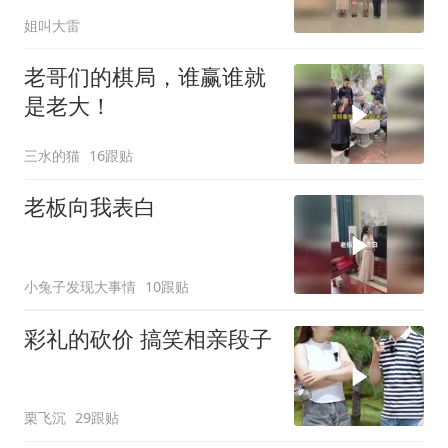
姐叫大雷
老哥们的棋局，谁赢谁就
是老大！
三水的猫
16跟贴
老板向我表白
小兔子发现大事情
10跟贴
彩礼的砍价 搞笑相亲段子
栗飞沉
29跟贴