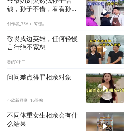
爷爷奶奶突然找孙子借
钱，孙子不借，看看孙子
最后的做法
创作者_7SAu
5跟贴
敬畏戍边英雄，任何轻慢
言行绝不宽恕
恶的Y不二
问问差点得罪相亲对象
小欣新鲜事
16跟贴
不同体重女生相亲会有什
么结果