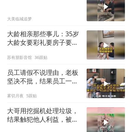
大美临城追梦
大龄相亲那些事儿：35岁
大龄女要彩礼要房子要车
子要父母生活费，典型的
苏有朋影音馆
36跟贴
索取型
员工请假不说理由，老板
坚决不批，结果员工一句
话让老板当场躺平
雾切月夜
5跟贴
大哥用挖掘机处理垃圾，
结果触犯他人利益，被人
家叫来兄弟群殴