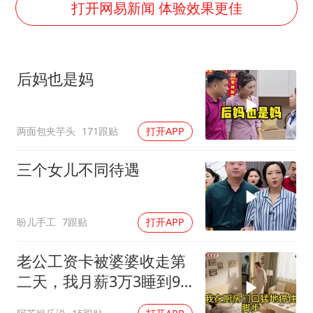
泰国一女公务员妆容引争议 本人回应
打开网易新闻 体验效果更佳
80后女柜员逆袭成4200亿银行副行长
27岁女子成组织卖淫集团主犯被通缉
后妈也是妈
吉林一“温度计大楼”读数爆表
女子利用漏洞0元薅走3000多件家电
两面包夹芋头
171跟贴
打开APP
24小时不关空调 电费会更低吗
东方甄选被判赔偿江小白30万元
三个女儿不同待遇
奋进开新局 实干挑大梁
盼儿手工
7跟贴
打开APP
老公工资卡被婆婆收走第
二天，我月薪3万3睡到9
点没起来，婆婆推门问我