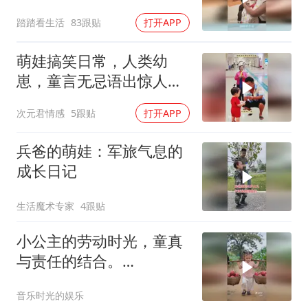
掌，防半天还是没防住
踏踏看生活
83跟贴
打开APP
萌娃搞笑日常，人类幼
崽，童言无忌语出惊人：
狗都知道100比30多，傻
次元君情感
5跟贴
打开APP
子才跟你换！
兵爸的萌娃：军旅气息的
成长日记
生活魔术专家
4跟贴
小公主的劳动时光，童真
与责任的结合。
7668288439776100404
音乐时光的娱乐