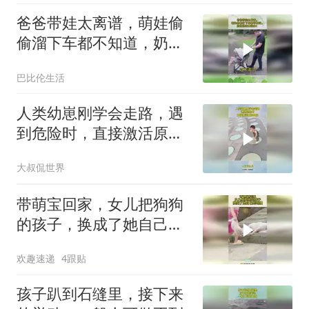
爸爸带娃太离谱，萌娃偷
偷溜下车都不知道，奶奶
连夜要赶来！
巴比伦生活
人类幼崽刚学会走路，遇
到危险时，直接激活原始
血脉！
大叔侃世界
带萌宝回家，女儿把狗狗
的孩子，换成了她自己的
玩偶！
欢趣速递
4跟贴
孩子趴到石缝里，接下来