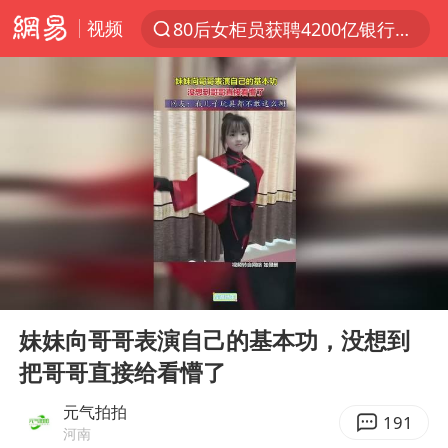
视频
80后女柜员获聘4200亿银行副行长
聚“绿”成势，结构转型活力足
金饰克价大幅跳涨
台风“白海豚”影响中国已成定局
浙江舟山21条水上客运航线停航
郑国霖回应去景区上班被保安拦下
因凡蒂诺首次公开道歉
00:00
00:19
儿子举报父亲伪造证件为私生子落户
Play
Ent
full
今年4位周星驰电影配角去世
妹妹向哥哥表演自己的基本功，没想到
把哥哥直接给看懵了
律师称“梅姨”若满75岁或不适用死刑
“梅姨”准确年龄仍未知
元气拍拍
191
河南