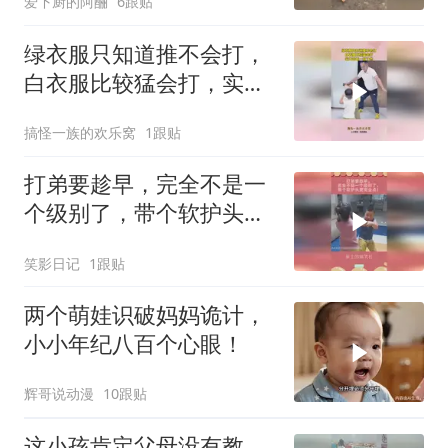
爱下厨的阿酾
6跟贴
绿衣服只知道推不会打，
白衣服比较猛会打，实力
高低一目了然！
搞怪一族的欢乐窝
1跟贴
打弟要趁早，完全不是一
个级别了，带个软护头更
安全点！
笑影日记
1跟贴
两个萌娃识破妈妈诡计，
小小年纪八百个心眼！
辉哥说动漫
10跟贴
这小孩肯定父母没有教