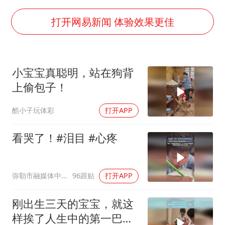
南昌一规划馆现“阴间座椅”字样
41岁女子为鼓励女儿考上985研究生
打开网易新闻 体验效果更佳
上海一酒店房间爬满床虱 住客反被怼
李嫣近照曝光
小宝宝真聪明，站在狗背
曝侯明昊违反交规被约谈
上偷包子！
“事业单位招聘不是人情买卖”
酷小子玩体彩
打开APP
李亚鹏向地铁吐血女孩捐99999元
中国经济展现强大韧性和活力
看哭了！#泪目 #心疼
弥勒市融媒体中心
96跟贴
打开APP
刚出生三天的宝宝，就这
样挨了人生中的第一巴