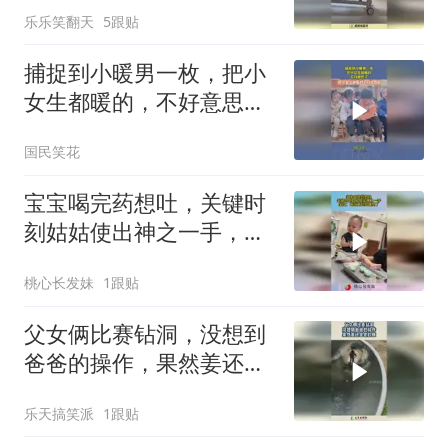
乐乐笑翻天
5跟贴
捕捉到小暖男一枚，把小
女生都暖的，不好意思
了！
国民笑花
宝宝喝完药想吐，关键时
刻姑姑使出神之一手，宝
宝：啥玩意到我嘴里了！
桃心长发妹
1跟贴
父女俩比赛钻洞，没想到
爸爸的操作，果然姜还是
老的辣！
乐天搞笑派
1跟贴