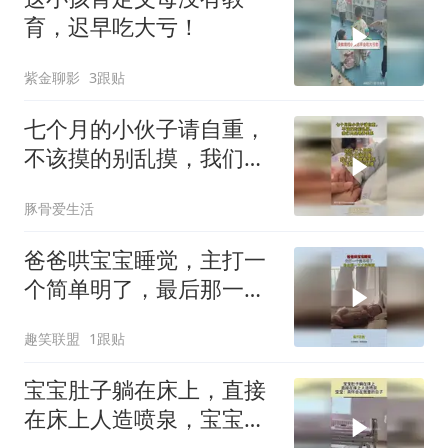
育，迟早吃大亏！
紫金聊影
3跟贴
七个月的小伙子请自重，
不该摸的别乱摸，我们只
是喂养关系
豚骨爱生活
爸爸哄宝宝睡觉，主打一
个简单明了，最后那一下
才是精髓！
趣笑联盟
1跟贴
宝宝肚子躺在床上，直接
在床上人造喷泉，宝宝：
真怀念在宫里的日子！