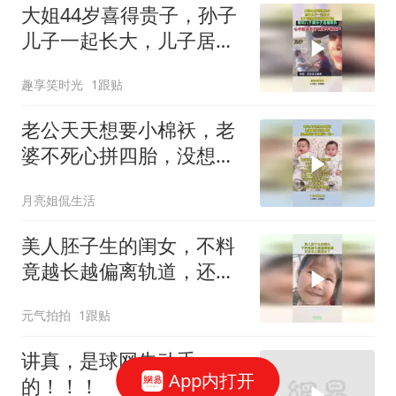
大姐44岁喜得贵子，孙子
儿子一起长大，儿子居然
成天被孙子欺负
趣享笑时光
1跟贴
老公天天想要小棉袄，老
婆不死心拼四胎，没想到
运气爆棚买一送一
月亮姐侃生活
美人胚子生的闺女，不料
竟越长越偏离轨道，还没
长大就退休了！
元气拍拍
1跟贴
讲真，是球网先动手
App内打开
的！！！