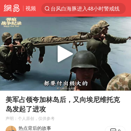
台风白海豚进入48小时警戒线
视频
以“新”破局 首发经济点亮城市消费活力
中方回应是否在太平洋海底开采稀土
宇树科技发行价格150.80元/股
外交部发言人就广岛核爆81周年等答记者问
吉林一“温度计大楼”读数爆表
贵州轮胎子公司获美国退税8136万
台风白海豚影响中国已成定局
00:00
03:02
我国编制完成新版全月地质图
Play
Ent
full
美军占领夸加林岛后，又向埃尼维托克
中国五箭齐发反制美国
岛发起了进攻
27岁女子成组织卖淫集团主犯被通缉
声明：个人原创，仅供参考
女子利用漏洞0元薅走3000多件家电
热点背后的故事