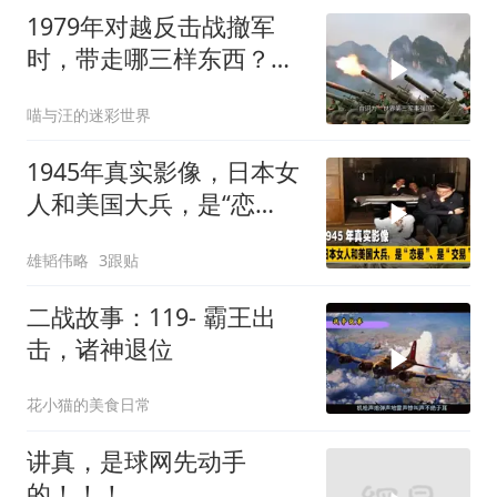
1979年对越反击战撤军
时，带走哪三样东西？让
越南几十年难翻身
喵与汪的迷彩世界
1945年真实影像，日本女
人和美国大兵，是“恋
爱”、是“交易”
雄韬伟略
3跟贴
二战故事：119- 霸王出
击，诸神退位
花小猫的美食日常
讲真，是球网先动手
的！！！