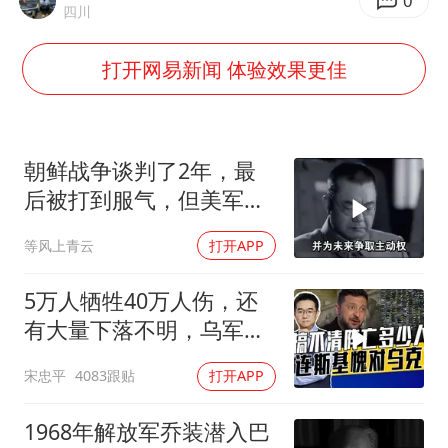
0
四川
多地要求领导干部带头休假
村民谈“梅姨”：叫的其实是“媒姨”
打开网易新闻 体验效果更佳
泰国一女公务员妆容引争议 本人回应
郑国霖回应去景区上班被保安拦下
朝鲜战争谈判了2年，最
感觉全东北都在等7号
后被打到服气，但美军做
东方甄选被判赔偿江小白30万元
了多少小动作？
奋进开新局 实干挑大梁
等风上青云
打开APP
5万人牺牲40万人伤，还
有大量下落不明，乌军伤
亡人数难估量
宋忠平
4083跟贴
打开APP
1968年解放军乔装潜入巴