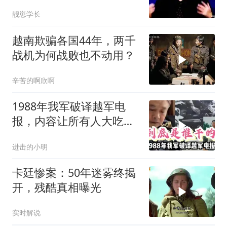
细解读！来看看
靓崽学长
越南欺骗各国44年，两千
战机为何战败也不动用？
辛苦的啊欣啊
1988年我军破译越军电
报，内容让所有人大吃一
惊，究竟是谁干的？
进击的小明
卡廷惨案：50年迷雾终揭
开，残酷真相曝光
实时解说