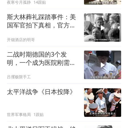
夜寒兮月孤静
14跟贴
斯大林葬礼踩踏事件：美
国军官拍下真相，官方为
何隐瞒？
开烟酒店的明哥
二战时期德国的3个发
明，一个成为医院刚需，
一个让女人爱不释手！
吕彏极限手工
太平洋战争《日本投降》
世界军事格局
1跟贴