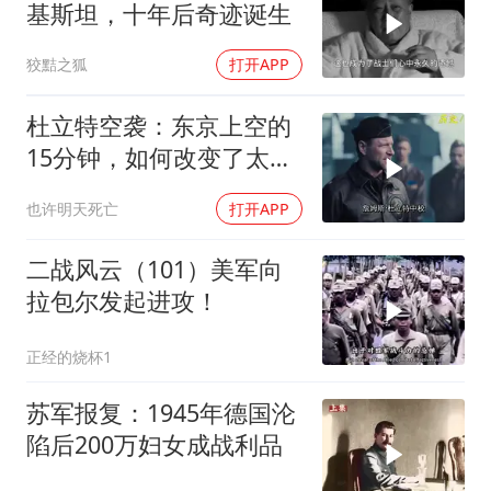
基斯坦，十年后奇迹诞生
狡黠之狐
打开APP
杜立特空袭：东京上空的
15分钟，如何改变了太平
洋战争？
也许明天死亡
打开APP
二战风云（101）美军向
拉包尔发起进攻！
正经的烧杯1
苏军报复：1945年德国沦
陷后200万妇女成战利品