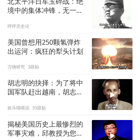
北太平洋日军玉碎战：绝
境中的集体冲锋，无一生
还
呼呼历史论
美国曾想用250颗氢弹炸
出运河：疯狂的犁头计划
万物研究
3跟贴
胡志明的抉择：为了将中
国军队赶出越南，胡志明
甘做法国的殖民地
娱乐喵喵说
35跟贴
揭秘美国历史上最惨烈的
军事灾难，邱教授为您详