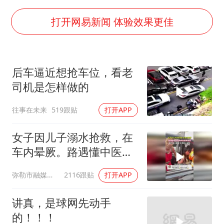
女儿为争财产堵门阻挠父亲出殡
今日立秋你咬秋了吗
打开网易新闻 体验效果更佳
欧阳娜娜窦靖童好搭
“今天得有40℃了吧 为啥还不预警”
后车逼近想抢车位，看老
建筑工人不慎坠落身体被3根钢筋刺穿
司机是怎样做的
立秋养生千万避开六大误区
往事在未来
519跟贴
打开APP
夯实基础开新局
女子因儿子溺水抢救，在
车内晕厥。路遇懂中医的
大爷拍胳膊施救，为大爷
弥勒市融媒体中心
2116跟贴
打开APP
点赞！
讲真，是球网先动手
的！！！