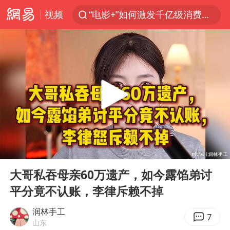
视频
“电影+”如何激发千亿级消费新活力？
东航：国内客票提前14天免费退改
日本试射“战斧”导弹，国防部回应
台风白海豚中心风力增强
广东雷州通报特教老师招聘违规事件
四川宜宾高县4.9级地震致1死
百花奖开幕式
00:00
19:19
“新疆阿勒泰八月能滑雪”不实
Play
Ent
full
向鹏0-3不敌张本智和
大哥私吞母亲60万遗产，如今露馅弟讨
平分竟不认账，李律斥赖不掉
我国外贸延续良好增长态势
国防部：中国军队坚决反制任何闹海挑衅图谋
润林手工
7
山东