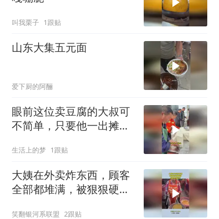
叫我栗子
1跟贴
山东大集五元面
爱下厨的阿酾
眼前这位卖豆腐的大叔可
不简单，只要他一出摊，
就立刻排起了长队
生活上的梦
1跟贴
大姨在外卖炸东西，顾客
全部都堆满，被狠狠硬控
住！
笑翻银河系联盟
2跟贴