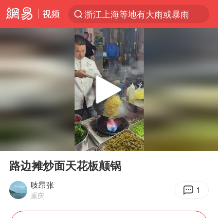
视频
浙江上海等地有大雨或暴雨
光影经济撬动暑期消费新蓝海
《欢迎来龙餐馆》口碑
情侣福建平潭拍日出时坠崖
西湖突现狂风暴雨 游客瞬间被浇透
“不怕六爷挂得多 就怕六爷挂一颗”
视频丨中国东方电气集团原党组副书记、董事宋致远被查
00:00
01:02
杭州全市有序停课
Play
Ent
full
直击东北超：哈尔滨vs通辽
路边摊炒面天花板颠锅
香港宏福苑火灾或由烟头引起
吱昂张
1
重庆
白海豚将正面袭击贯穿浙江