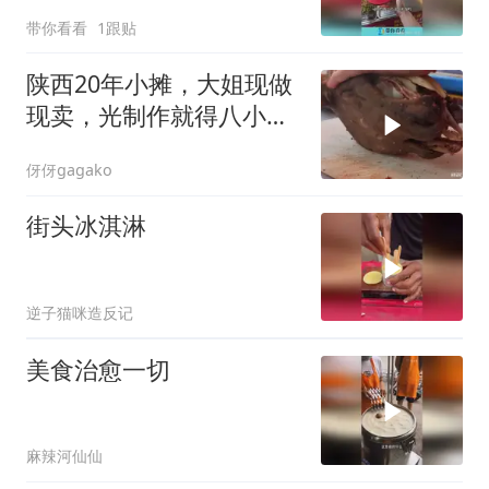
带你看看
1跟贴
陕西20年小摊，大姐现做
现卖，光制作就得八小
时，每天限量60个
伢伢gagako
街头冰淇淋
逆子猫咪造反记
美食治愈一切
麻辣河仙仙