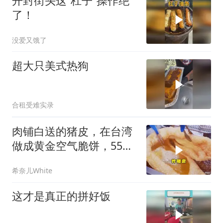
开封街头这“杠子”操作绝
了！
没爱又饿了
超大只美式热狗
合租受难实录
肉铺白送的猪皮，在台湾
做成黄金空气脆饼，55台
币一份酥到掉渣！
希奈儿White
这才是真正的拼好饭