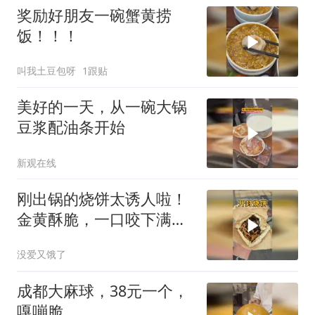
奖励好朋友一碗蟹黄捞
饭！！！
叫我土豆包呀
1跟贴
美好的一天，从一碗大锅
豆浆配油条开始
新观在线
刚出锅的烧饼太诱人啦！
金黄酥脆，一口咬下满嘴
香～
没爱又饿了
成都大麻球，38元一个，
嘎嘣脆