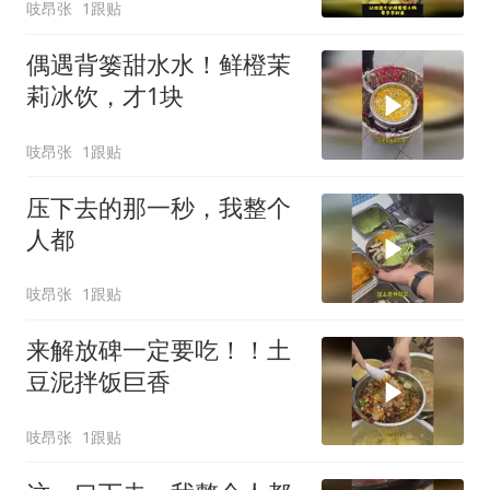
吱昂张
1跟贴
偶遇背篓甜水水！鲜橙茉
莉冰饮，才1块
吱昂张
1跟贴
压下去的那一秒，我整个
人都
吱昂张
1跟贴
来解放碑一定要吃！！土
豆泥拌饭巨香
吱昂张
1跟贴