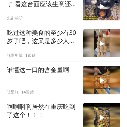
了 看这台面应该生意还挺
好的
北街的驴
吃过这种美食的至少有30
岁了吧，这又是多少人的
记忆啊
张雨剪辑
1跟贴
谁懂这一口的含金量啊
吱昂张
14跟贴
啊啊啊啊居然在重庆吃到
了这个！！！