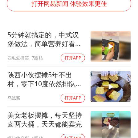
36岁男演员成景区NPC后人气爆棚
打开网易新闻 体验效果更佳
郑丽文：台湾从来没有“独立”过
几元成本的AI广告导致千万市值蒸发
5分钟就搞定的，中式汉
浙江台州《告全体市民书》
堡做法，简单营养好看又
酒店回应车内过夜被收150元
好吃！
四毛爱搞笑
7跟贴
打开APP
上半年国内手机销量TOP30出炉
梁家辉百花奖演讲落泪
陕西小伙摆摊5年不出
人民的健康、体质、幸福一脉相承
村，零下10度依然排队，
大妈说：就爱这口
乌贼酱
打开APP
美女老板摆摊，每天坚持
卤两大桶，天天都能卖完