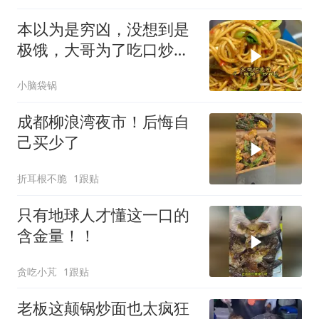
本以为是穷凶，没想到是
极饿，大哥为了吃口炒面
也是拼了
小脑袋锅
成都柳浪湾夜市！后悔自
己买少了
折耳根不脆
1跟贴
只有地球人才懂这一口的
含金量！！
贪吃小芃
1跟贴
老板这颠锅炒面也太疯狂