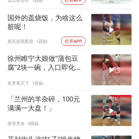
逗比收容所
1跟贴
打开APP
国外的盖烧饭，为啥这么
脏呢！
真实搞笑配音
1跟贴
打开APP
徐州睢宁大娘做“蒲包豆
腐”2块一碗，入口即化，
味道棒！
有李看天下
1跟贴
「兰州的羊杂碎，100元
满满一大盘！」
唐哥美食
4跟贴