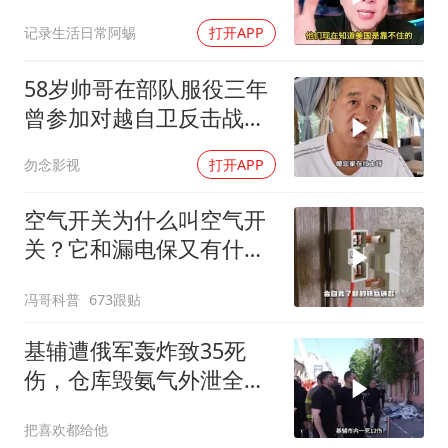
记录生活日常阿蜴
打开APP
58岁帅哥在部队服役三年
曾参加对越自卫反击战讲
述猫耳洞里的
勿念影视
打开APP
空气开关为什么叫空气开
关？它和漏电保又有什么
区别？
冯哥科普
673跟贴
基辅遭俄军轰炸致35死
伤，仓库毁氨气外泄全城
警报
把喜欢都给他