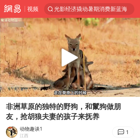
视频
光影经济撬动暑期消费新蓝海
马克·艾伦退出斯诺克中国公开赛
新疆优化调整景区内自驾服务费
微信又有新功能，你可以“撤回”你的撤回了！
上四休三，但降薪1000元，你接受吗？
情侣平潭拍日出坠崖1死1伤
黄金牛市回来了吗
00:00
09:40
台当局重金为“台独”织“皇帝新衣”
Play
Ent
full
白海豚将正面袭击贯穿浙江
非洲草原的独特的野狗，和鬣狗做朋
友，抢胡狼夫妻的孩子来抚养
酒店回应车内过夜被收150元
杭州全市有序停课
动物趣谈1
1
江西