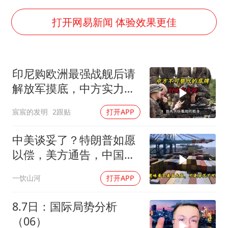
“不怕六爷挂得多 就怕六爷挂一颗”
全民健身事业高质量发展
打开网易新闻 体验效果更佳
几元成本的AI广告导致千万市值蒸发
《欢迎来龙餐馆》口碑
印尼购欧洲最强战舰后请
WTT瑞典大满贯女单签表出炉
解放军摸底，中方实力几
商场现钱学森巨幅海报 负责人回应
何？
宸宸的发明
2跟贴
打开APP
乐享全民健身 共筑健康中国
中美谈妥了？特朗普如愿
以偿，美方通告，中国增
购48.8万吨大豆
一饮山河
打开APP
8.7日：国际局势分析
（06）