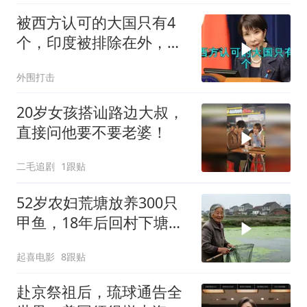
被西方认可的大国只有4
个，印度被排除在外，为
何只能算准大国？
外围打击
20岁女孩搭讪路边大叔，
直接问他要不要老婆！
二毛追剧
1跟贴
52岁农妇荒塘放养300只
甲鱼，18年后回村下塘瞬
间傻眼
起喜电影
8跟贴
赴京祭祖后，琉球通告全