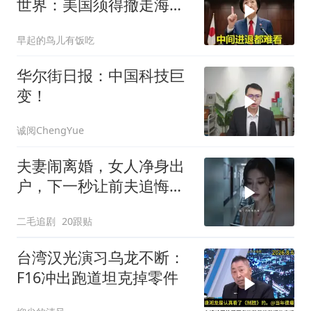
世界：美国须得撤走海马
斯，日本陷入被动
早起的鸟儿有饭吃
华尔街日报：中国科技巨
变！
诚阅ChengYue
夫妻闹离婚，女人净身出
户，下一秒让前夫追悔莫
及！
二毛追剧
20跟贴
台湾汉光演习乌龙不断：
F16冲出跑道坦克掉零件