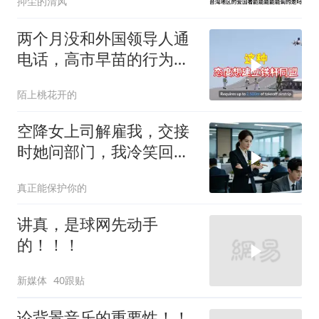
抑尘的清风
两个月没和外国领导人通
电话，高市早苗的行为让
日本媒体不解
陌上桃花开的
空降女上司解雇我，交接
时她问部门，我冷笑回
答：明天
真正能保护你的
讲真，是球网先动手
的！！！
新媒体
40跟贴
论背景音乐的重要性！！