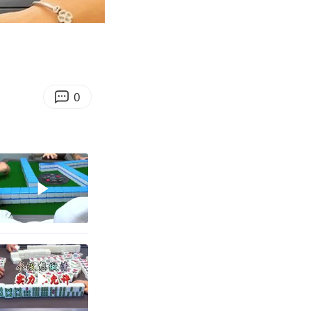
03:30
Enter
fullscreen
0