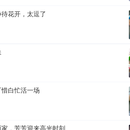
静待花开，太逗了
妹
可惜白忙活一场
两家，芳芳迎来高光时刻