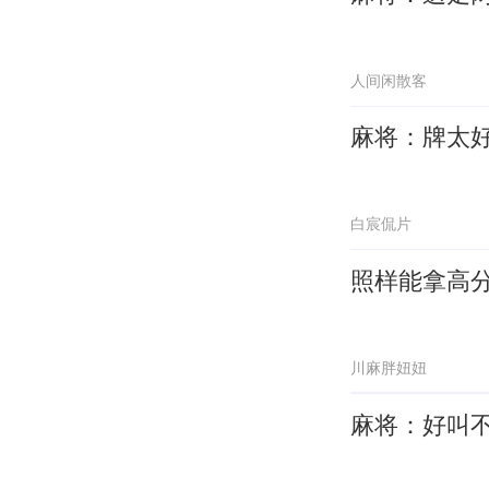
人间闲散客
麻将：牌太
白宸侃片
照样能拿高
川麻胖妞妞
麻将：好叫