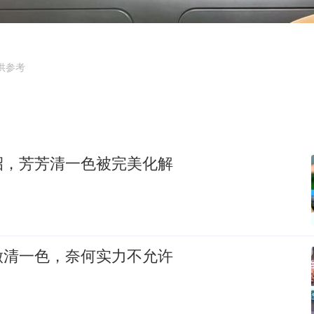
郑国霖回应去景区上班被保安拦下
首次证实！“胶球”存在
80后女柜员逆袭成4200亿银行副行长
供参考
村民谈“梅姨”：叫的其实是“媒姨”
感觉全东北都在等7号
东方甄选被判赔偿江小白30万元
招，芳芳清一色被完美化解
奋进开新局 实干挑大梁
做清一色，奈何实力不允许