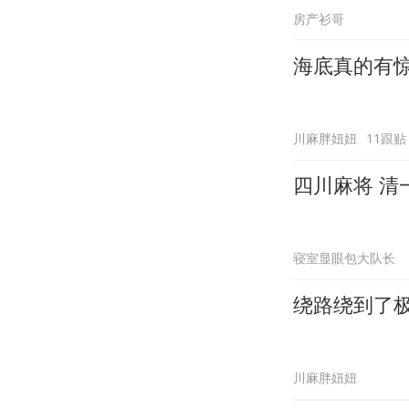
房产衫哥
海底真的有
川麻胖妞妞
11跟贴
四川麻将 清
寝室显眼包大队长
绕路绕到了
川麻胖妞妞