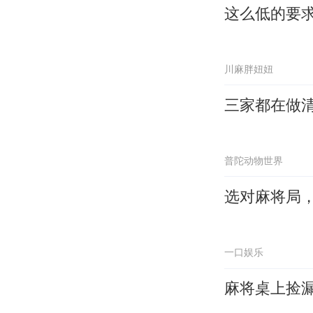
这么低的要
川麻胖妞妞
三家都在做
普陀动物世界
选对麻将局
一口娱乐
麻将桌上捡