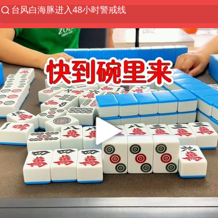
以“新”破局 首发经济点亮城市消费活力
中方回应是否在太平洋海底开采稀土
宇树科技发行价格150.80元/股
外交部发言人就广岛核爆81周年等答记者问
吉林一“温度计大楼”读数爆表
台风白海豚影响中国已成定局
我国编制完成新版全月地质图
中国五箭齐发反制美国
女子利用漏洞0元薅走3000多件家电
27岁女子成组织卖淫集团主犯被通缉
泰国一女公务员妆容引争议 本人回应