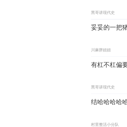
黑哥讲现代史
妥妥的一把
川麻胖妞妞
有杠不杠偏
黑哥讲现代史
结哈哈哈哈
村里整活小分队