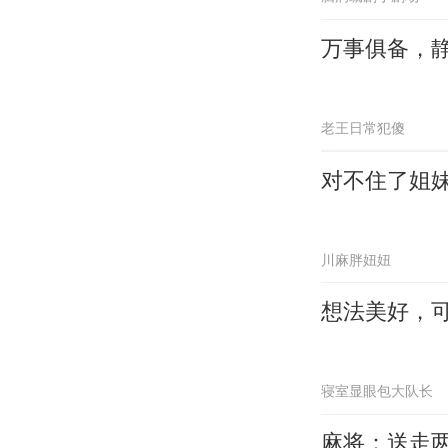
万事俱备，
老王日常犯傻
对不住了姐
川麻胖妞妞
想法美好，
寝室显眼包大队长
麻将：送走