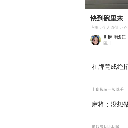
00:00
Play
快到碗里来
声明：个人原创，仅
川麻胖妞妞
四川
杠牌竟成绝
上班摸鱼一级选手
麻将：没想
脑洞编剧小剧场