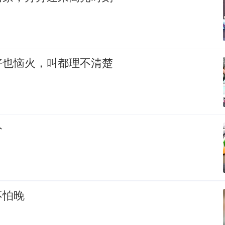
好也恼火，叫都理不清楚
分
不怕晚