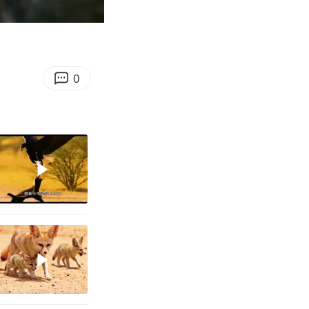
03:36
Enter
fullscreen
0