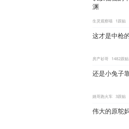
渊
生灵观察喵
1跟贴
这才是中枪
房产衫哥
1482跟贴
还是小兔子
姚哥跑火车
3跟贴
伟大的原鸵