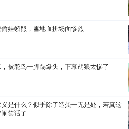
战偷娃貂熊，雪地血拼场面惨烈
崽，被鸵鸟一脚踢爆头，下幕胡狼太惨了
意义是什么？似乎除了造粪一无是处，若真这
就闹笑话了