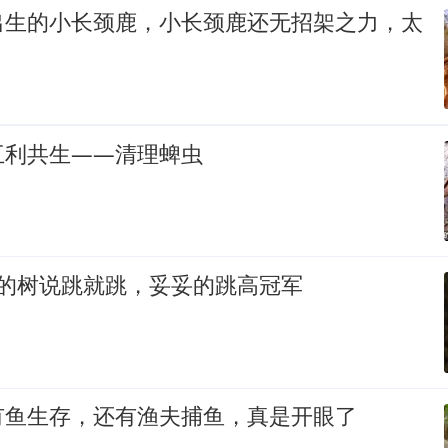
出生的小长颈鹿，小长颈鹿还无招架之力，太
互利共生——清理蜱虫
高的树说跳就跳，妥妥的跳高冠军
有鱼生存，还有渔夫捕鱼，真是开眼了