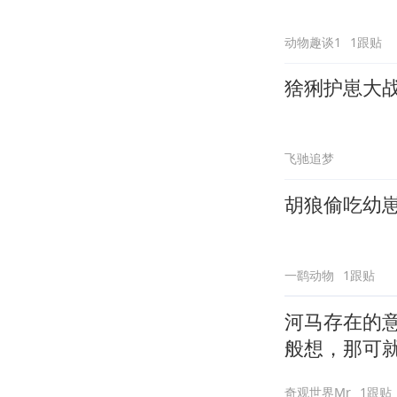
动物趣谈1
1跟贴
猞猁护崽大
飞驰追梦
胡狼偷吃幼
一鹞动物
1跟贴
河马存在的
般想，那可
奇观世界Mr
1跟贴