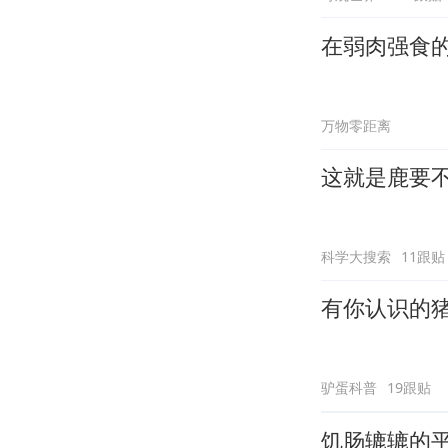
在弱肉强食
万物零距离
这就是鹿要
科学大搜索
11跟贴
有你认识的
驴蛋科普
19跟贴
饥肠辘辘的