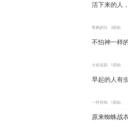
活下来的人
青枫剧社
3跟贴
不怕神一样
火娃追剧
1跟贴
早起的人有
一样剪辑
1跟贴
原来蜘蛛战