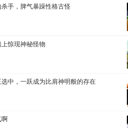
的杀手，脾气暴躁性格古怪
船上惊现神秘怪物
王选中，一跃成为比肩神明般的存在
气啊