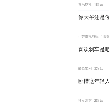
青鸟剧社
1跟贴
你大爷还是
小芳影视剪辑
1跟
喜欢刹车是
淼淼追剧
3跟贴
卧槽这年轻
神女混剪
2跟贴