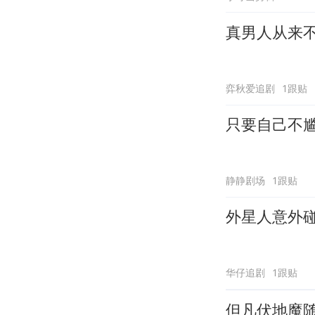
真男人从来
弈秋爱追剧
1跟贴
只要自己不
静静剧场
1跟贴
外星人意外
华仔追剧
1跟贴
但凡伏地魔