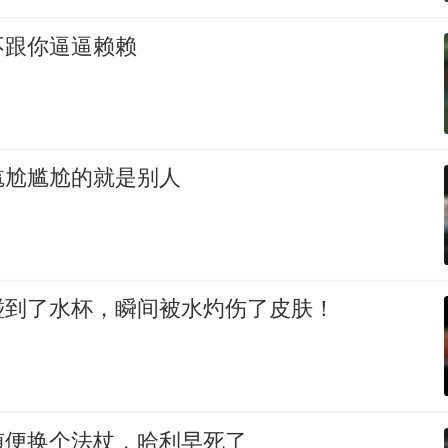
不跟你逼逼赖赖
尴尬尴尬的就是别人
碰到了水杯，瞬间被水灼伤了皮肤！
随便换个法杖，哈利早死了