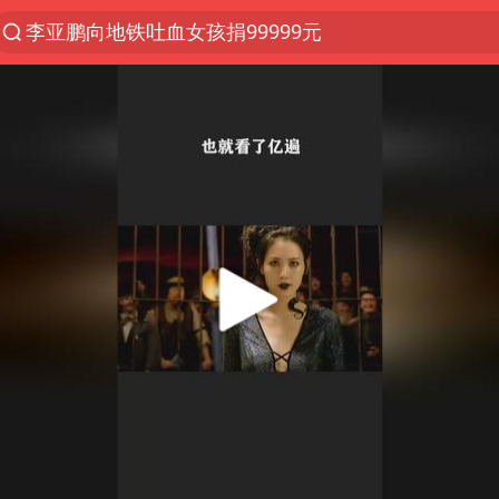
李亚鹏向地铁吐血女孩捐99999元
被泰航拒载中国乘客：免费改签没兑现
台风白海豚或在华东沿海登陆
38岁山东财大教授刘海明逝世
逃犯看演唱会 刚出地铁就被逮住
因凡蒂诺首次公开道歉
《Monica》填词人黎彼得去世
人贩子“梅姨”真名谢家梅
谷歌首席科学家Jeff Dean离职创业
如何把百年大党建设得更加坚强有力
多专业取消艺考 文化工作者要有文化