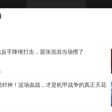
“银行午休1.5小时”留个窗口行不行
为鼓励女儿 41岁妈妈考上985研究生
遍
你常吃的兰州拉面要改名了
陕西柞水遭遇暴雨五千余户群众转移
董路致歉：泰国10岁黑人父母是伪造的
总书记关心百姓身边这些民生大事
跳反手降维打击，嚣张混混当场懵了
贴
依旧封神！这场血战，才是机甲战争的真正天花