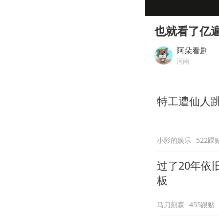
00:00
Play
也就看了亿
阿朵看剧
河南
特工遭仙人
小影的娱乐
522跟
过了20年
板
马刀刻森
455跟贴