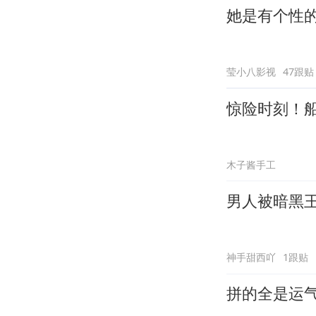
她是有个性
莹小八影视
47跟贴
惊险时刻！
木子酱手工
男人被暗黑
神手甜西吖
1跟贴
拼的全是运