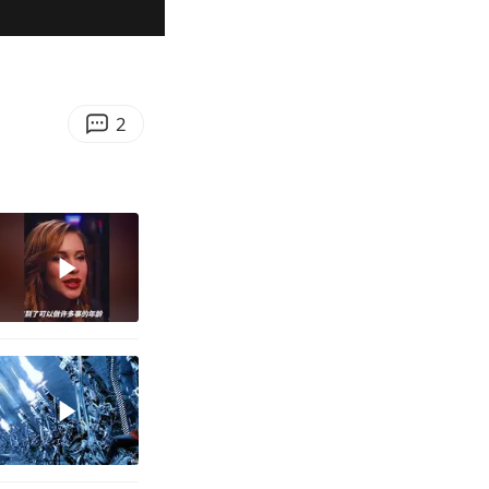
00:30
Enter
fullscreen
2