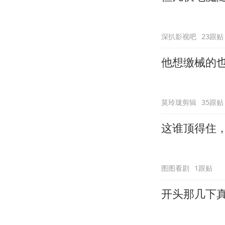
深扒影视吧
23跟贴
他想缴械的
莫玲珑剪辑
35跟贴
这谁顶得住
图图看剧
1跟贴
开头那几下