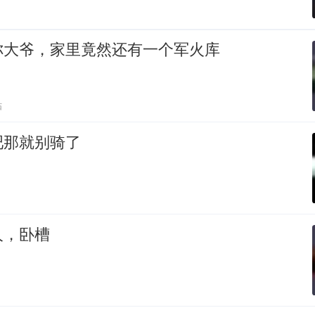
你大爷，家里竟然还有一个军火库
贴
吧那就别骑了
人，卧槽