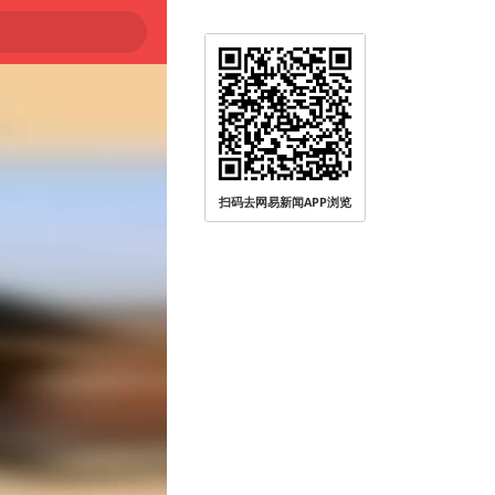
扫码去网易新闻APP浏览