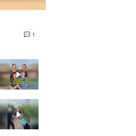
00:12
Enter
fullscreen
1