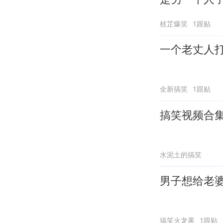
枝芷爆笑
1跟贴
一个老丈人
全新搞笑
1跟贴
搞笑视频合
水泥土的搞笑
男子想给老
搞笑火龙果
1跟贴