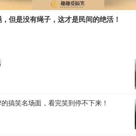
胜宏科技：股票交易异常波动
国乒男单横滨冠军赛全军覆没
绳，但是没有绳子，这才是民间的绝活！
U17国足三连胜晋级明日之星半决赛
胡彦斌获《歌手2026》歌王
东航：国内客票提前14天免费退改
美股存储板块集体大跌
活
日本试射“战斧”导弹，国防部回应
夯实基础开新局
牌的搞笑名场面，看完笑到停不下来！