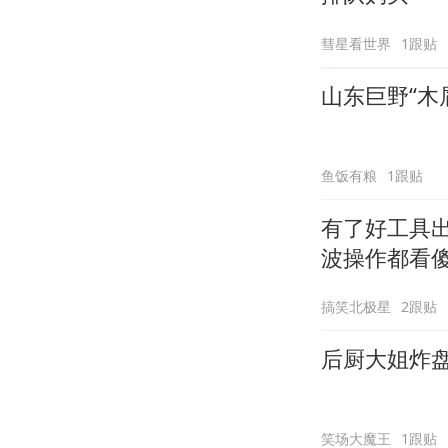
彗星看世界
1跟贴
山东巨野“木
鱼饭有粮
1跟贴
有了好工具
波操作都看
搞笑北极星
2跟贴
后厨大姐炸
笑场大魔王
1跟贴