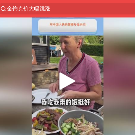
金饰克价大幅跳涨
台风“白海豚”影响中国已成定局
浙江舟山21条水上客运航线停航
郑国霖回应去景区上班被保安拦下
因凡蒂诺首次公开道歉
儿子举报父亲伪造证件为私生子落户
今年4位周星驰电影配角去世
律师称“梅姨”若满75岁或不适用死刑
“梅姨”准确年龄仍未知
南昌一规划馆现“阴间座椅”字样
41岁女子为鼓励女儿考上985研究生