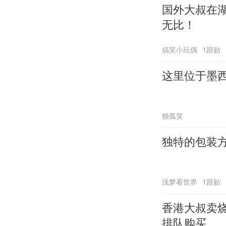
国外大叔在
无比！
搞笑小玩偶
1跟贴
这里位于墨
独孤笑
独特的包装方
浅梦看世界
1跟贴
香港大叔卖烧
排队购买