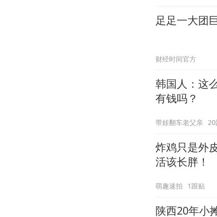
足足一大团
财经时间官方
韩国人：这
有钱吗？
带娃翻车老父亲
2
炸鸡只是外
活该长胖！
萌趣速拍
1跟贴
陕西20年