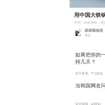
00:00
Play
用中国大铁
声明：取材网络，谨
甜甜喵搞笑
重庆
如果把你的
持几天？
东方寒兔
712跟贴
当韩国网友问
呆毛隆隆
46跟贴