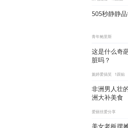
505秒静静
青年鲍里斯
这是什么奇
脏吗？
旎婷爱搞笑
1跟贴
非洲男人壮
洲大补美食
爱丽丝爱分享
美女老板摆