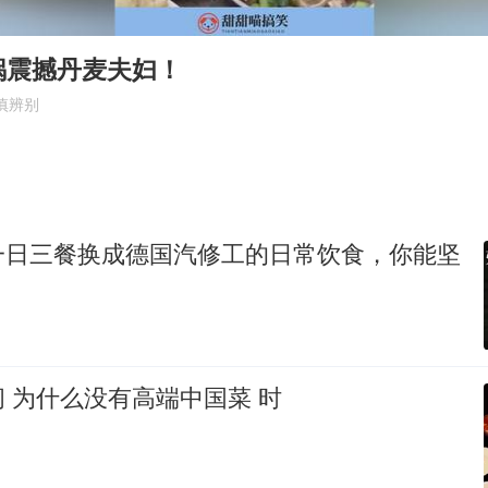
上海一酒店房间爬满床虱 住客反被怼
李嫣近照曝光
锅震撼丹麦夫妇！
曝侯明昊违反交规被约谈
慎辨别
“事业单位招聘不是人情买卖”
李亚鹏向地铁吐血女孩捐99999元
中国经济展现强大韧性和活力
一日三餐换成德国汽修工的日常饮食，你能坚
 为什么没有高端中国菜 时