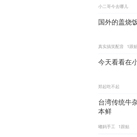
小二哥今去哪儿
国外的盖烧
真实搞笑配音
1跟
今天看看在
郑起吃不起
台湾传统牛
本鲜
嘟妈手工
1跟贴