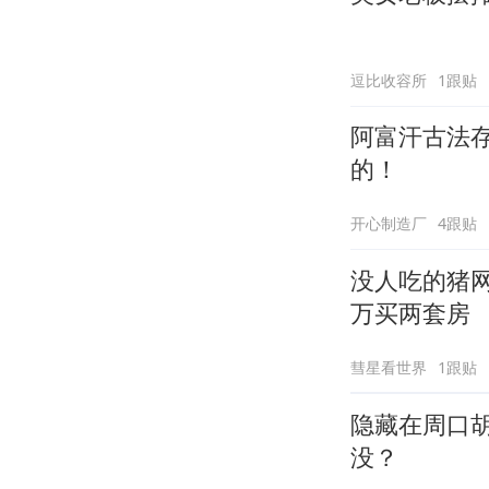
逗比收容所
1跟贴
阿富汗古法
的！
开心制造厂
4跟贴
没人吃的猪网
万买两套房
彗星看世界
1跟贴
隐藏在周口
没？