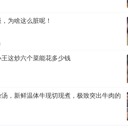
饭，为啥这么脏呢！
贴
小王这炒六个菜能花多少钱
杂汤，新鲜温体牛现切现煮，极致突出牛肉的