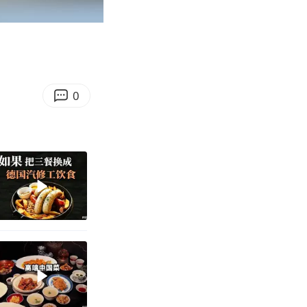
04:50
Enter
fullscreen
0