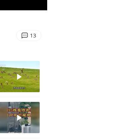
00:34
Enter
fullscreen
13