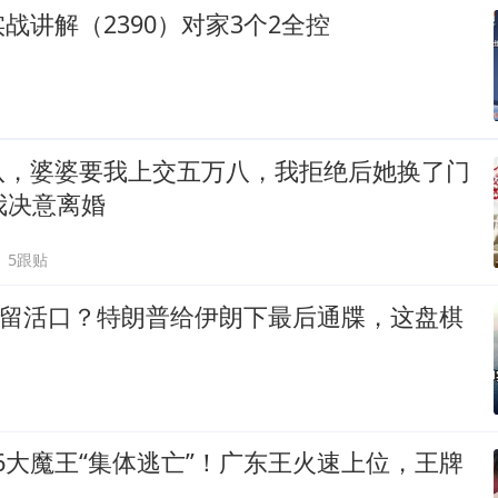
战讲解（2390）对家3个2全控
八，婆婆要我上交五万八，我拒绝后她换了门
我决意离婚
5跟贴
却留活口？特朗普给伊朗下最后通牒，这盘棋
：6大魔王“集体逃亡”！广东王火速上位，王牌