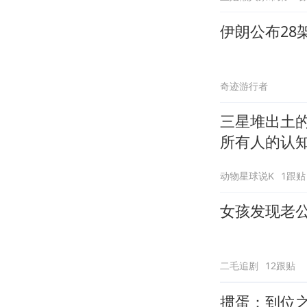
伊朗公布28
奇迹游行者
三星堆出土
所有人的认
动物星球说K
1跟贴
女孩发现老
二毛追剧
12跟贴
掼蛋：到位