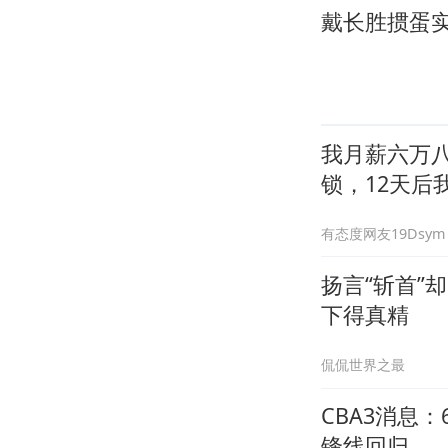
戴长胜掼蛋实
我月薪六万
锁，12天后
有态度网友19Dsym
扬言“斩首”
下得真精
侃侃世界之最
CBA3消息
锋线回归