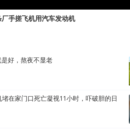
U17国足点球大战淘汰河床晋级决赛
东航：国内客票提前14天免费退改
条厂手搓飞机用汽车发动机
胡彦斌韩磊 谁帮谁
胡彦斌获《歌手2026》歌王
日本试射“战斧”导弹，国防部回应
就是好，熬夜不显老
我国外贸延续良好增长态势
夯实基础开新局
机堵在家门口死亡凝视11小时，吓破胆的日