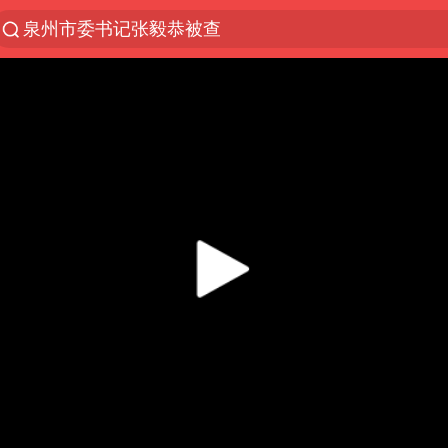
泉州市委书记张毅恭被查
“电影+”如何激发千亿级消费新活力？
全球首个长时储能一体化产业园量产
“秋天的第一杯奶茶”6岁了
台风白海豚已进入24小时警戒线
中国女篮70-67险胜尼日利亚女篮
四川宜宾市高县4.9级地震致1人死亡
上海：台风白海豚或将带来龙卷风
名创优品回应女子吐槽内裤质量差
出口禁令驱动有色板块大涨
胜宏科技：股票交易异常波动
38岁演员求职万岁山NPC成功