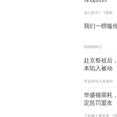
温心娱乐1
1跟贴
我们一唠嗑
猫猫狗狗汪
赴京祭祖后
本陷入被动
早起的鸟儿有饭吃
华盛顿噩耗，
定惩罚盟友
王姐懒人家常菜
1