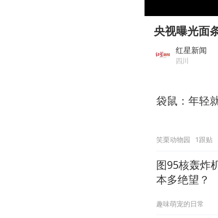
00:00
Play
央视曝光面
红星新闻
四川
袋鼠：年轻
笑栗动物园
1跟贴
图95核轰炸
本多绝望？
趣味萌宠的日常