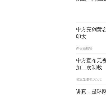
中方亮剑黄
印太
许侶很机智
中方宣布无
加二次制裁
寝室显眼包大队长
讲真，是球