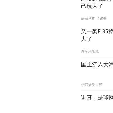
己玩大了
辣辣动物
1跟贴
又一架F-3
大了
汽车乐乐说
国土沉入大
小陆搞笑日常
讲真，是球