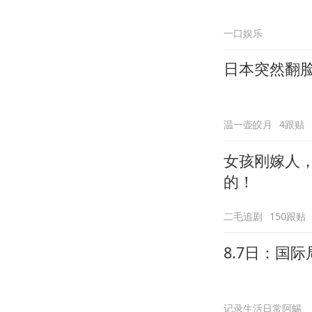
一口娱乐
日本突然翻
温一壶皎月
4跟贴
女孩刚嫁人
的！
二毛追剧
150跟贴
8.7日：国
记录生活日常阿蜴