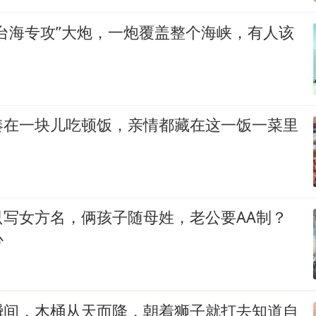
台海专攻”大炮，一炮覆盖整个海峡，有人该
凑在一块儿吃顿饭，亲情都藏在这一饭一菜里
只写女方名，俩孩子随母姓，老公要AA制？
心
瞬间，木桶从天而降，朝着狮子就打去知道自