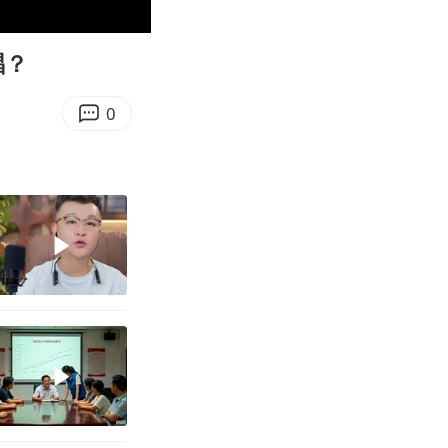
03:53
Enter
fullscreen
唱？
0