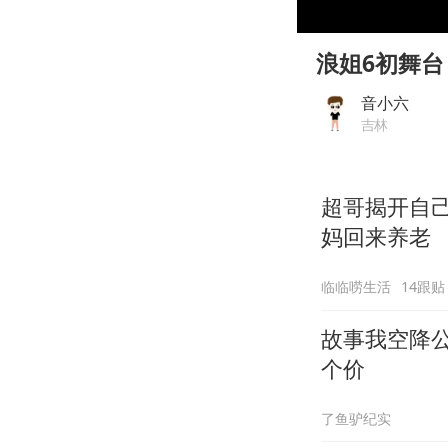
00:00
Play
浪姐6初舞台
音小六
吉林
超哥揭开自
妈回来养老
临临唠生活
14跟贴
故事我空降
个价
了鱼驴纪实