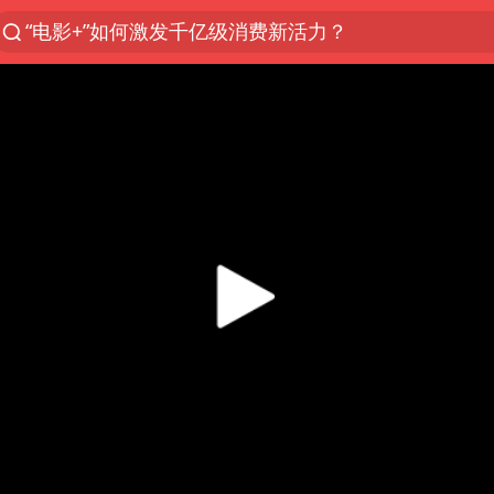
“电影+”如何激发千亿级消费新活力？
全球首个长时储能一体化产业园量产
中国女篮70-67险胜尼日利亚女篮
上海：台风白海豚或将带来龙卷风
四川宜宾市高县4.9级地震致1人死亡
名创优品回应女子吐槽内裤质量差
台风白海豚已进入24小时警戒线
出口禁令驱动有色板块大涨
中巨芯：上半年归母净利润1405.77万元
秋天的第一杯奶茶到底有多火
38岁演员求职万岁山NPC成功