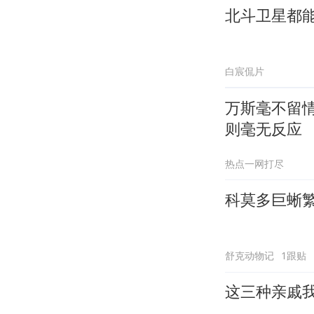
北斗卫星都
白宸侃片
万斯毫不留
则毫无反应
热点一网打尽
科莫多巨蜥
舒克动物记
1跟贴
这三种亲戚