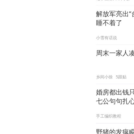
解放军亮出“
睡不着了
小雪有话说
周末一家人
乡间小徐
5跟贴
婚房都出钱
七公句句扎
手工编织教程
野猪的发疯