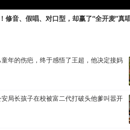
国乒男单横滨冠军赛全军覆没
U17国足点球大战淘汰河床晋级决赛
！修音、假唱、对口型，却赢了“全开麦”真
胡彦斌获《歌手2026》歌王
东航：国内客票提前14天免费退改
胜宏科技：股票交易异常波动
美股存储板块集体大跌
己童年的伤疤，终于感悟了王超，他决定接妈
夯实基础开新局
公安局长孩子在校被富二代打破头他爹叫嚣开