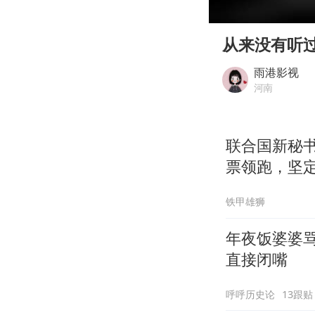
00:00
Play
从来没有听
雨港影视
河南
联合国新秘
票领跑，坚
铁甲雄狮
年夜饭婆婆
直接闭嘴
呼呼历史论
13跟贴