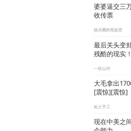
婆婆逼交三
收传票
娱乐圈的笔娱君
最后关头变
残酷的现实
一饮山河
大毛拿出17
[震惊][震惊]
粘土手工
现在中美之
个能力