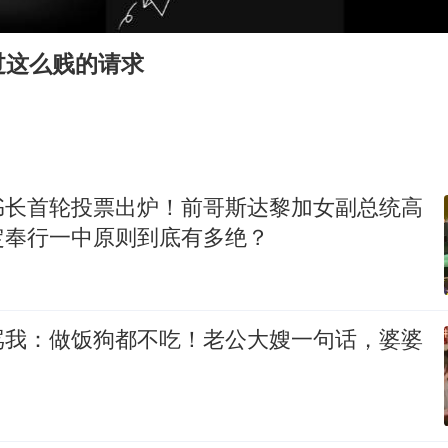
陕西柞水遭遇暴雨五千余户群众转移
FIFA官方支持因凡蒂诺
过这么贱的请求
弹药库存告急 美军补货难
如何把百年大党建设得更加坚强有力
沙特否认与胡塞武装举行会谈
被妻子举报丈夫与情人一审获刑1年
书长首轮投票出炉！前哥斯达黎加女副总统高
总书记关心百姓身边这些民生大事
定奉行一中原则到底有多绝？
骂我：做饭狗都不吃！老公大嫂一句话，婆婆