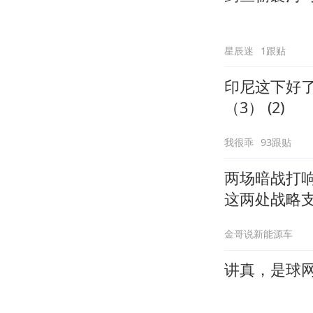
星辰迷
1跟贴
印尼这下好
（3） (2)
我很乖
93跟贴
两场暗战打
这两处战略
金哥说新能源车
讲真，是球