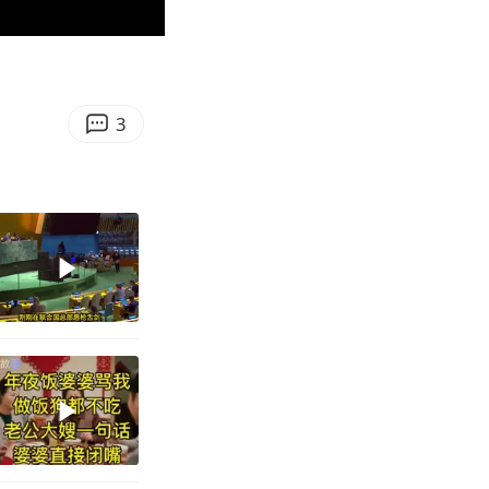
00:59
Enter
fullscreen
3