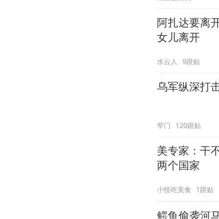
阿扎达要离
女儿离开
水云人
9跟贴
乌军纵深打
窄门
120跟贴
美专家：干
两个国家
小怪吃美食
1跟贴
鳄鱼偷袭河