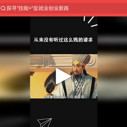
探寻“技能+”促就业创业新路
美国退回1000亿美元关税
顾客结账把钱扔地上 服务员霸气扔回
李亚鹏向地铁吐血女孩捐99999元
台风白海豚可能在浙江登陆
38岁山东财大教授刘海明逝世
逃犯看演唱会 刚出地铁就被逮住
41岁女子为鼓励女儿考上985研究生
22岁女生南太行山失联已超十天
日本籍女网红在韩直播时自杀身亡
香港殿堂级填词人黎彼得因病离世 终年76岁