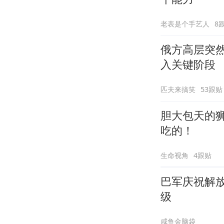
老表是个手艺人
8
俄方高层突
入关键阶段
匹夫来搞笑
53跟贴
胆大包天的
吃的！
生命视角
4跟贴
巴军庆祝解
级
咸鱼金脑袋