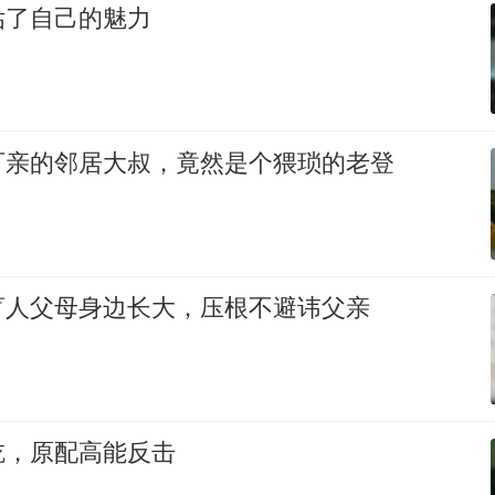
估了自己的魅力
可亲的邻居大叔，竟然是个猥琐的老登
盲人父母身边长大，压根不避讳父亲
吃，原配高能反击