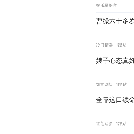
娱乐星探官
曹操六十多
冷门精选
1跟贴
嫂子心态真
如意剧场
1跟贴
全靠这口续
红莲追影
1跟贴