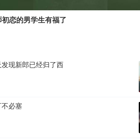
“空调24小时开着更省电”不实
“不建议大家买深色蛋糕”
师初恋的男学生有福了
985博士后被曝在妻子孕期出轨后续
70多岁父亲独自坐车到上海看望女儿
粉笔教育发布“自曝式”公开信
OpenAI为免费用户升级GPT-5.6 Luna
天发现新郎已经归了西
如何把百年大党建设得更加坚强有力？
可不必塞