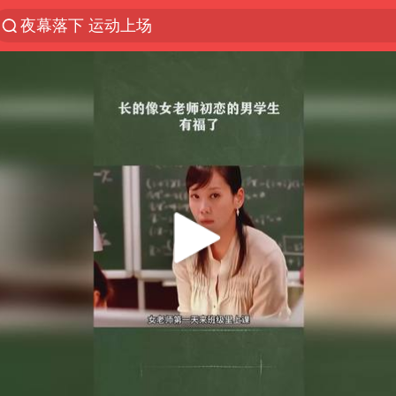
夜幕落下 运动上场
汪峰阻止14岁女儿买大牌
27岁女子组织卖淫集团被悬赏通缉
泸溪河：桃酥吃出金属牙冠视频不实
公司“上四休三”但要降薪1000元
泰国校园枪击案死亡人数升至7人
泰高官回应中国人在泰遭歧视：全面调查
四川宜宾市高县发生4.9级地震
火把节震撼瞬间
改名后的“青海拉面”店
女子开一天一夜空调后二氧化碳中毒