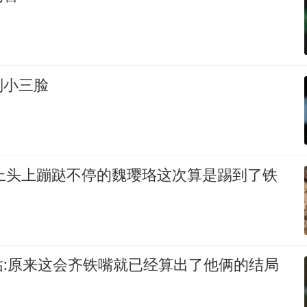
副小三脸
皇上头上蹦跶不停的魏璎珞这次算是踢到了铁
姑:原来这会齐铁嘴就已经算出了他俩的结局