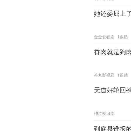
她还委屈上
金金爱看剧
1跟贴
香肉就是狗
茶丸影视君
1跟贴
天道好轮回
神泣爱追剧
到底是谁报