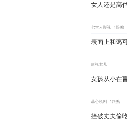
女人还是高
七大人影视
1跟贴
表面上和蔼
影视宠儿
女孩从小在
蕊心说剧
1跟贴
撞破丈夫偷