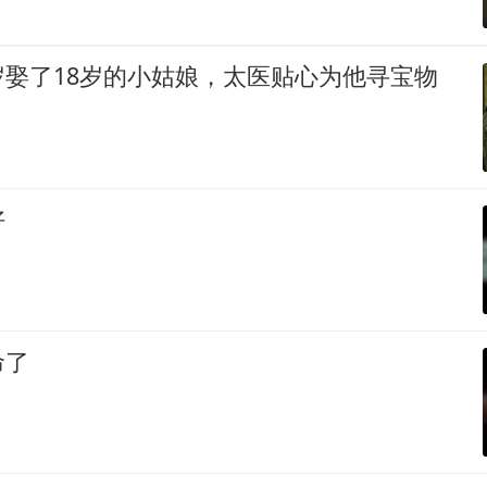
岁娶了18岁的小姑娘，太医贴心为他寻宝物
好
命了