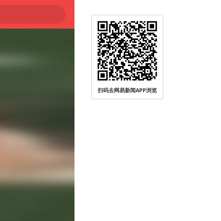
扫码去网易新闻APP浏览