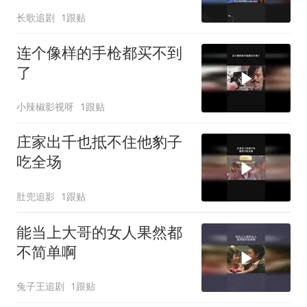
长歌追剧
1跟贴
连个像样的手枪都买不到
了
小辣椒影视呀
1跟贴
庄家出千也抵不住他豹子
吃全场
肚兜追影
1跟贴
能当上大哥的女人果然都
不简单啊
兔子王追剧
1跟贴