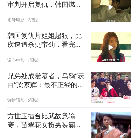
审判开启复仇，韩国燃爽
复仇影片
雨轩电影
2跟贴
韩国复仇片姐姐超狠，比
疾速追杀更带劲，看完三
天难缓神
话心电影
1跟贴
兄弟处成爱慕者，乌鸦“表
白”梁家辉：最不正经的黑
帮片
诗情话影
5跟贴
方世玉擂台比武故意输
赛，苗翠花女扮男装霸气
上台，开启精彩挑战