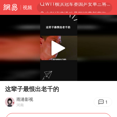
视频
光影经济撬动暑期消费新蓝海
陈思诚零点晒照为佟丽娅庆生
郑丽文：台湾从来没有“独立”过
商场现钱学森巨幅海报 负责人回应
几元成本的AI广告导致千万市值蒸发
情侣在平潭拍日出时坠崖致一死一伤
老挝国会主席赛宋蓬逝世
00:00
00:37
购飞机票7分钟后退票被扣2022元
Play
Ent
full
白海豚将正面袭击贯穿浙江
这辈子最恨出老千的
酒店回应车内过夜被收150元
雨港影视
1
河南
酒店花洒现排泄物住客索赔遭拒