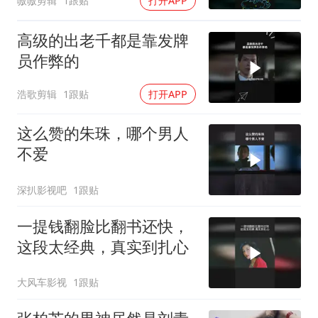
嗷嗷剪辑
1跟贴
打开APP
高级的出老千都是靠发牌
员作弊的
浩歌剪辑
1跟贴
打开APP
这么赞的朱珠，哪个男人
不爱
深扒影视吧
1跟贴
一提钱翻脸比翻书还快，
这段太经典，真实到扎心
大风车影视
1跟贴