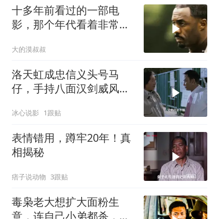
十多年前看过的一部电
影，那个年代看着非常劲
爆爽飞
大的漠叔叔
洛天虹成忠信义头号马
仔，手持八面汉剑威风凛
凛，无人能挡尽显霸气
冰心说影
1跟贴
表情错用，蹲牢20年！真
相揭秘
痞子说动物
3跟贴
毒枭老大想扩大面粉生
意，连自己小弟都杀，犯