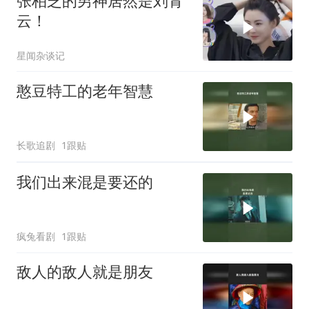
张柏芝的男神居然是刘青
云！
星闻杂谈记
憨豆特工的老年智慧
长歌追剧
1跟贴
我们出来混是要还的
疯兔看剧
1跟贴
敌人的敌人就是朋友