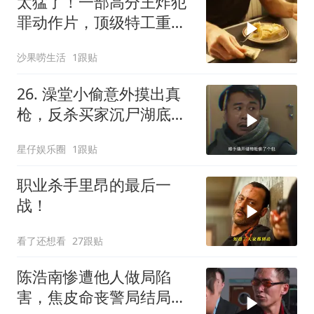
太猛了！一部高分王炸犯
罪动作片，顶级特工重出
江湖，场面太燃了
沙果唠生活
1跟贴
26. 澡堂小偷意外摸出真
枪，反杀买家沉尸湖底，
竟扯出十年悍匪
星仔娱乐圈
1跟贴
职业杀手里昂的最后一
战！
看了还想看
27跟贴
陈浩南惨遭他人做局陷
害，焦皮命丧警局结局悲