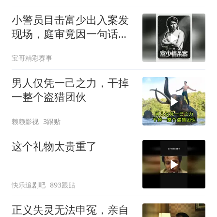
小警员目击富少出入案发
现场，庭审竟因一句话翻
盘
宝哥精彩赛事
男人仅凭一己之力，干掉
一整个盗猎团伙
赖赖影视
3跟贴
这个礼物太贵重了
快乐追剧吧
893跟贴
正义失灵无法申冤，亲自