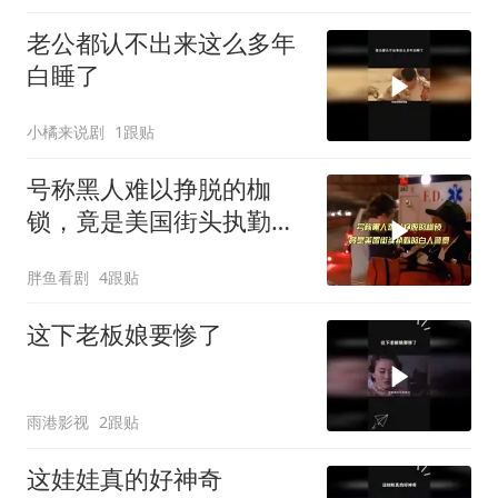
老公都认不出来这么多年
白睡了
小橘来说剧
1跟贴
号称黑人难以挣脱的枷
锁，竟是美国街头执勤的
白人警察
胖鱼看剧
4跟贴
这下老板娘要惨了
雨港影视
2跟贴
这娃娃真的好神奇