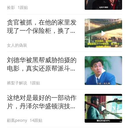
惨，江湖风云暗藏多少阴
捡影
1跟贴
谋
贪官被抓，在他的家里发
现了一个保险柜，换了十
个技师都打不开
女人的偽裝
刘德华被黑帮威胁拍摄的
电影，真实还原帮派斗
争！
裤梨子解说
1跟贴
这绝对是最好的一部动作
片，丹泽尔华盛顿演技出
神入化！看了8遍
顧凰peony
14跟贴