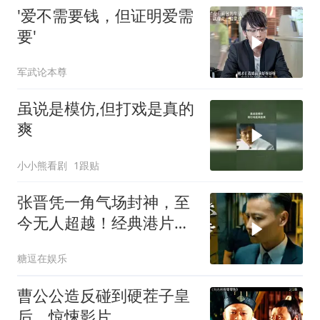
'爱不需要钱，但证明爱需
要'
军武论本尊
虽说是模仿,但打戏是真的
爽
小小熊看剧
1跟贴
张晋凭一角气场封神，至
今无人超越！经典港片回
忆杀
糖逗在娱乐
曹公公造反碰到硬茬子皇
后，惊悚影片