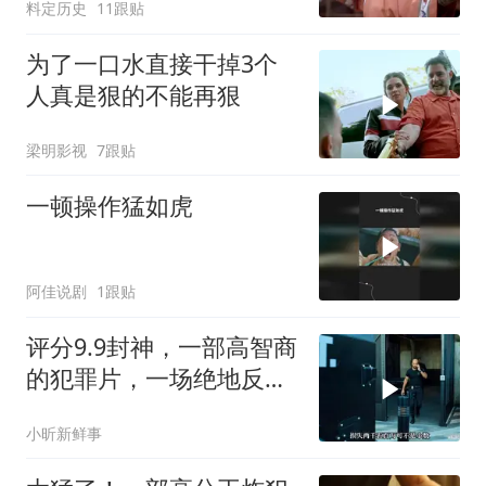
料定历史
11跟贴
为了一口水直接干掉3个
人真是狠的不能再狠
梁明影视
7跟贴
一顿操作猛如虎
阿佳说剧
1跟贴
评分9.9封神，一部高智商
的犯罪片，一场绝地反
击，看的惊心动魄
小昕新鲜事