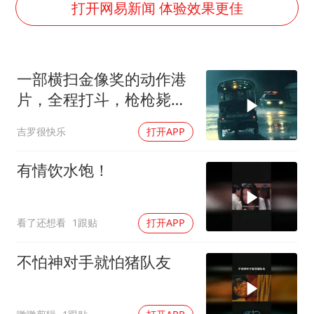
杭州全市有序停课
打开网易新闻 体验效果更佳
夏日经济乘“热”而上 消费市场向“新”而行
36岁男演员成景区NPC后人气爆棚
一部横扫金像奖的动作港
新疆优化调整景区内自驾服务费
片，全程打斗，枪枪毙
检测列车撞人致11死2伤 涉事单位被罚
命，连刷3遍，巨爽
吉罗很快乐
打开APP
宇树王兴兴被问了360多个问题
乐享全民健身 共筑健康中国
有情饮水饱！
看了还想看
1跟贴
打开APP
不怕神对手就怕猪队友