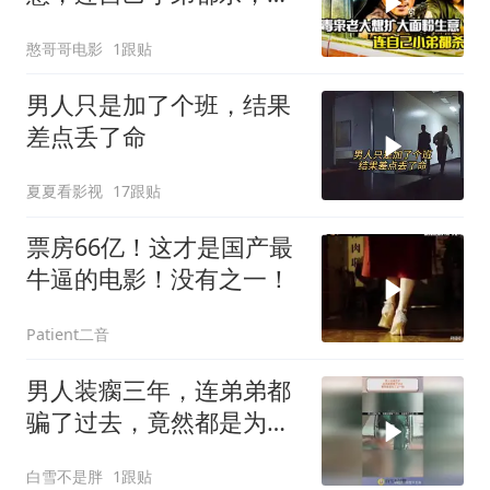
罪片
憨哥哥电影
1跟贴
男人只是加了个班，结果
差点丢了命
夏夏看影视
17跟贴
票房66亿！这才是国产最
牛逼的电影！没有之一！
Patient二音
男人装瘸三年，连弟弟都
骗了过去，竟然都是为了
这一刻！
白雪不是胖
1跟贴