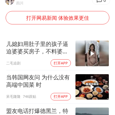
台当局重金为“台独”织“皇帝新衣”
0
四川
几元成本的AI广告导致千万市值蒸发
打开网易新闻 体验效果更佳
《欢迎来龙餐馆》口碑
白海豚将正面袭击贯穿浙江
酒店回应车内过夜被收150元
儿媳妇用肚子里的孩子逼
杭州全市有序停课
迫婆婆买房子，不料婆婆
的做法绝了！
商场现钱学森巨幅海报 负责人回应
二毛追剧
打开APP
乐享全民健身 共筑健康中国
当韩国网友问 为什么没有
高端中国菜 时
呆毛隆隆
746跟贴
打开APP
盟友电话打爆德黑兰，特