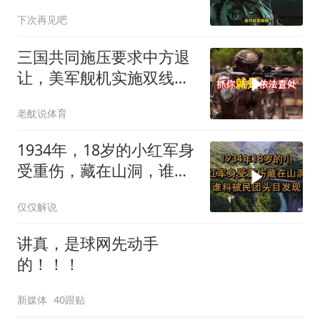
导弹剑指日军基地
下次再见吧
三国共同施压要求中方退
让，美军舰机实施双线抵
近，南海被划为禁区，
老酖说体育
轰-6K已挂弹
1934年，18岁的小红军身
受重伤，藏在山洞，谁料
被民团头目发现
仅仅解说
讲真，是球网先动手
的！！！
新媒体
40跟贴