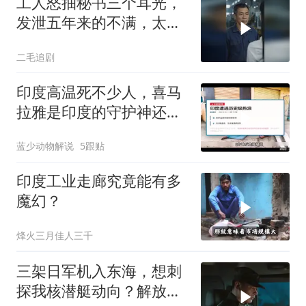
工人怒抽秘书三个耳光，
发泄五年来的不满，太解
气了！
二毛追剧
印度高温死不少人，喜马
拉雅是印度的守护神还是
救星
蓝少动物解说
5跟贴
印度工业走廊究竟能有多
魔幻？
烽火三月佳人三千
三架日军机入东海，想刺
探我核潜艇动向？解放军