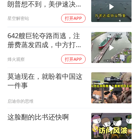
朗普想不到，美伊速决
战，怎么就打成了一部连
星空解密站
打开APP
续剧？
642艘巨轮夺路而逃，注
册费蒸发四成，中方打到
巴拿马“七寸”
烽火观察
打开APP
莫迪现在，就盼着中国这
一件事
启迪你的思维
这脸翻的比书还快啊