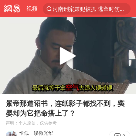
视频
河南刑案嫌犯被抓 逃窜时伤害多人
光影经济撬动暑期消费新蓝海
马克·艾伦退出斯诺克中国公开赛
新疆优化调整景区内自驾服务费
上四休三，但降薪1000元，你接受吗？
央视新主播李秋莹孙亚鹏亮相
情侣平潭拍日出坠崖1死1伤
00:00
02:40
老挝国会主席赛宋蓬逝世
Play
Ent
full
黄金牛市回来了吗
景帝那道诏书，连纸影子都找不到，窦
婴却为它把命搭上了？
茅台部分直营店飞天茅台提价
声明：个人原创，仅供参考
全民健身事业高质量发展
恰似一缕微光华