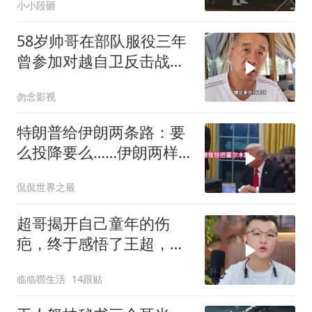
小小段砸
58岁帅哥在部队服役三年
曾参加对越自卫反击战讲
述猫耳洞里的
勿念影视
特朗普给伊朗两条路：要
么投降要么……伊朗两样
都不选，美军无人机又被
侃侃世界之最
打下来了
超哥揭开自己童年的伤
疤，终于感悟了王超，他
决定接妈妈回来养老
临临唠生活
14跟贴