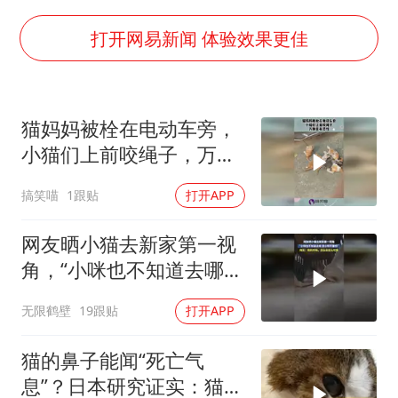
公司“上四休三”但要降薪1000元
男子杀人后逃进深山21年活得像野人
打开网易新闻 体验效果更佳
70多岁父亲独自坐车到上海看望女儿
OpenAI为免费用户升级GPT-5.6 Luna
猫妈妈被栓在电动车旁，
“中国蔬菜之乡”最高温达41.8℃
小猫们上前咬绳子，万物
985博士后被曝在妻子孕期出轨后续
皆有灵性！
搞笑喵
1跟贴
打开APP
如何把百年大党建设得更加坚强有力？
网友晒小猫去新家第一视
角，“小咪也不知道去哪
但小咪不害怕”
无限鹤壁
19跟贴
打开APP
猫的鼻子能闻“死亡气
息”？日本研究证实：猫咪