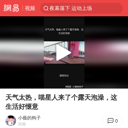
视频
夜幕落下 运动上场
汪峰阻止14岁女儿买大牌
朱雨玲晋级WTT横滨冠军赛女单八强
美国将对多晶硅衍生品加征15%关税
陕西省委书记赶赴柞水县杏坪镇
泰国校园枪击案死亡人数升至7人
官方通报教师招聘笔试前13名被淘汰
00:00
02:27
27岁女子组织卖淫集团被悬赏通缉
Play
Ent
full
女孩摆摊卖菌子时收到北大通知书
天气太热，喵星人来了个露天泡澡，这
生活好惬意
改名后的“青海拉面”店
广岛核爆81周年央视播《奥本海默》
小薇的狗子
0
河南