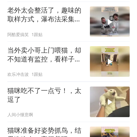
老外太会整活了，趣味的
取样方式，瀑布法采集猫
咪尿液！
阿酷爱搞笑
1跟贴
当外卖小哥上门喂猫，却
不知道有监控，看样子是
真喜欢猫咪
欢乐冲击波
1跟贴
猫咪吃不了一点亏！，太
逗了
人间小惬意啊
猫咪准备好姿势抓鸟，结