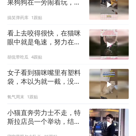
果狗狗在一旁闹着玩，狐
朋狗友具象化
搞笑弹药库
1跟贴
看上去咬得很快，在猫咪
眼中就是龟速，努力在天
赋面前一文不值
胡侃带吃瓜
4跟贴
女子看到猫咪嘴里有塑料
袋，本以为就一截，没想
到越来越长
氧气周末
1跟贴
小猫直奔劳力士不走，特
斯拉店员一个举动，结果
让所有人傻眼