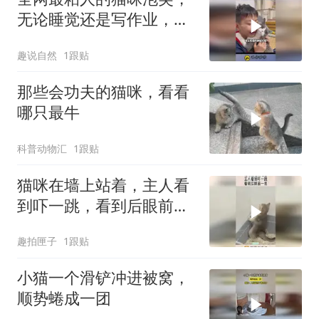
无论睡觉还是写作业，连
上厕所也要粘着
趣说自然
1跟贴
那些会功夫的猫咪，看看
哪只最牛
科普动物汇
1跟贴
猫咪在墙上站着，主人看
到吓一跳，看到后眼前一
亮！
趣拍匣子
1跟贴
小猫一个滑铲冲进被窝，
顺势蜷成一团