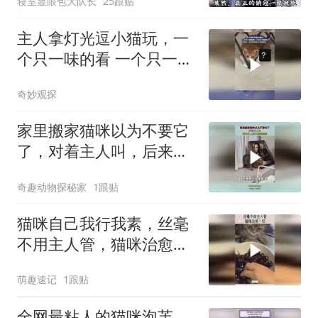
寝室显眼包大队长
25跟贴
主人拿灯光逗小猫玩，一
个只一味的看 一个只一味
的冲，网友：家里的体育
奇妙观探
生和体重生
家里搬家猫咪以为不要它
了，对着主人叫，后来主
人把它接到新家
奇趣动物探秘家
1跟贴
猫咪自己我行我素，丝毫
不用主人管，猫咪治愈一
切！
萌趣速记
1跟贴
全网最粘人的猫咪泡芙，