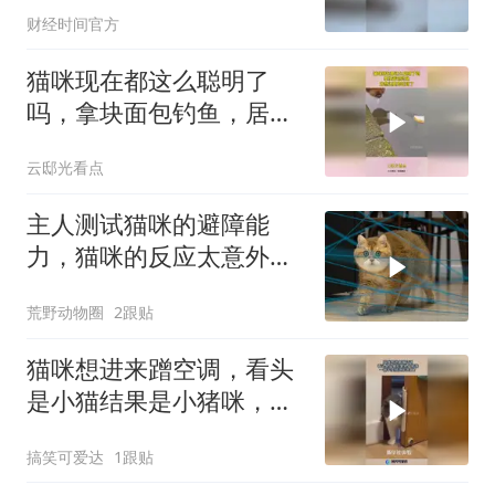
财经时间官方
猫咪现在都这么聪明了
吗，拿块面包钓鱼，居然
还真的吃到了！
云邸光看点
主人测试猫咪的避障能
力，猫咪的反应太意外，
直接笑不活了
荒野动物圈
2跟贴
猫咪想进来蹭空调，看头
是小猫结果是小猪咪，一
辆半挂就这样进来了！
搞笑可爱达
1跟贴