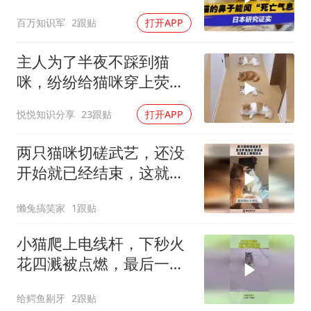
真的能预感主人离世
百万知识军
2跟贴
打开APP
主人为了半夜不踩到猫
咪，纷纷给猫咪穿上荧光
衣服那一刻，笑死了
悦悦知识分享
23跟贴
打开APP
两只猫咪切磋武艺，还没
开始就已经结束，这就是
三脚猫功夫！
懒兔搞笑家
1跟贴
小猫爬上电线杆，下秒火
花四溅被点燃，最后一幕
万万没想到
给鳄鱼剔牙
2跟贴