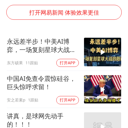
7月CPI同比上涨0.5% 经济内生增长动力持续增强
部分银行上调存款利率
打开网易新闻 体验效果更佳
货车高速制动失灵 交警护航化险为夷
白海豚突然大拐弯 走出罕见路线
永远差半步！中美AI博
朱一龙的鼻子怎么了
弈，一场复刻星球大战的
成都多趟列车临时停运
阳谋
东方硕果
11跟贴
打开APP
路虎卫士限时降17万 BBA已集体降价
下党之路
中国AI免查令震惊硅谷，
巨头惊呼求留！
安之若素p
1跟贴
打开APP
讲真，是球网先动手
的！！！