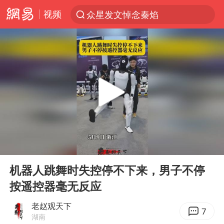
视频
众星发文悼念秦焰
新能源汽车产业链提速
SK海力士回应“或出售重庆工厂”传闻
大连一起飞航班因乘客可乐爆瓶折返
费大厨不自称“大王”了
血指纹匹配成功，20年悬案告破！凶手被执行死刑
辽宁28名务农人员中暑死亡？官方辟谣
00:00
00:50
独闯南太行失联女子遗体已找到
Play
Ent
full
“还不如不放假”
机器人跳舞时失控停不下来，男子不停
按遥控器毫无反应
医疗垃圾做手机壳 这也是谋财害命
武契奇：欧洲已处于大战边缘
老赵观天下
7
湖南