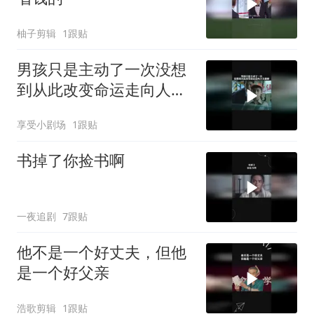
柚子剪辑
1跟贴
男孩只是主动了一次没想
到从此改变命运走向人生
巅峰
享受小剧场
1跟贴
书掉了你捡书啊
一夜追剧
7跟贴
他不是一个好丈夫，但他
是一个好父亲
浩歌剪辑
1跟贴