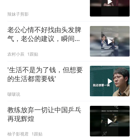
辣妹子剪影
老公心情不好找由头发脾
气，老公的建议，瞬间明
白了语气助词的作用
农村小辰
1跟贴
'生活不是为了钱，但想要
的生活都需要钱'
啵啵说
教练放弃一切让中国乒乓
再现辉煌
柚子影视君
1跟贴