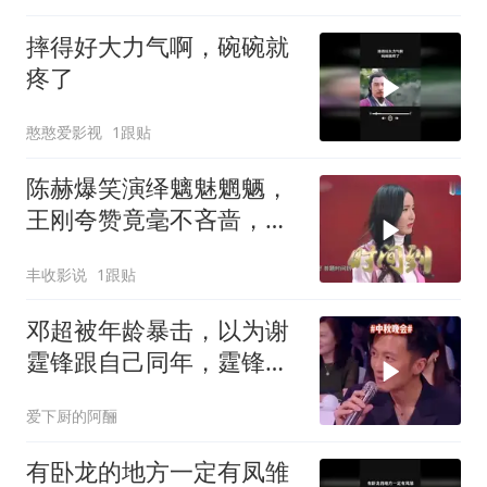
摔得好大力气啊，碗碗就
疼了
憨憨爱影视
1跟贴
陈赫爆笑演绎魑魅魍魉，
王刚夸赞竟毫不吝啬，足
见陈赫机智聪明
丰收影说
1跟贴
邓超被年龄暴击，以为谢
霆锋跟自己同年，霆锋：
哥我80后的
爱下厨的阿酾
有卧龙的地方一定有凤雏