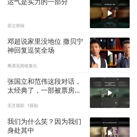
运气是实力的一部分
若尘剪辑
邓超说家里没地位 撒贝宁
神回复逗笑全场
离谱见闻收集社
张国立和范伟这段对话，
太经典了，一部被票房低
估的好电影
无言观影
1跟贴
我们为什么笑？因为我们
身处其中