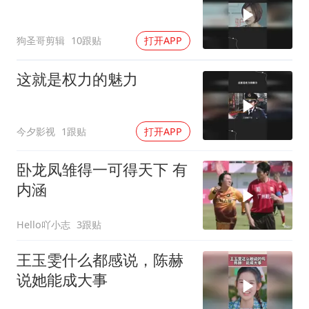
狗圣哥剪辑
10跟贴
打开APP
这就是权力的魅力
今夕影视
1跟贴
打开APP
卧龙凤雏得一可得天下 有
内涵
Hello吖小志
3跟贴
王玉雯什么都感说，陈赫
说她能成大事