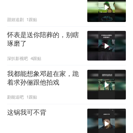
甜妞追剧
1跟贴
怀表是送你陪葬的，别瞎
琢磨了
深扒影视吧
4跟贴
我都能想象邓超在家，跪
着求孙俪跟他拍戏
剧能追吧
1跟贴
这锅我可不背