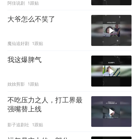
阿佳说剧
1跟贴
大爷怎么不笑了
魔仙追好剧
1跟贴
我这爆脾气
奻奻剪影
1跟贴
不吃压力之人，打工界最
强嘴替上线
影子追剧社
1跟贴