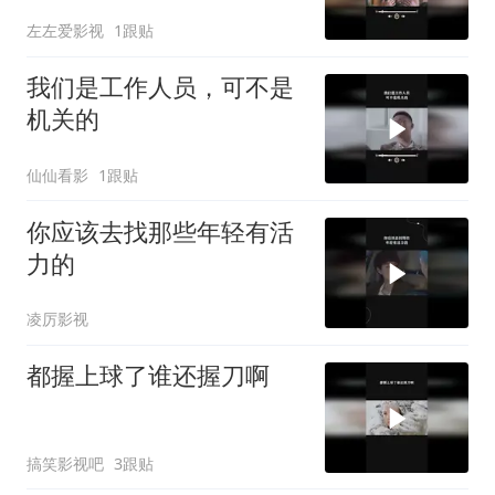
左左爱影视
1跟贴
我们是工作人员，可不是
机关的
仙仙看影
1跟贴
你应该去找那些年轻有活
力的
凌厉影视
都握上球了谁还握刀啊
搞笑影视吧
3跟贴