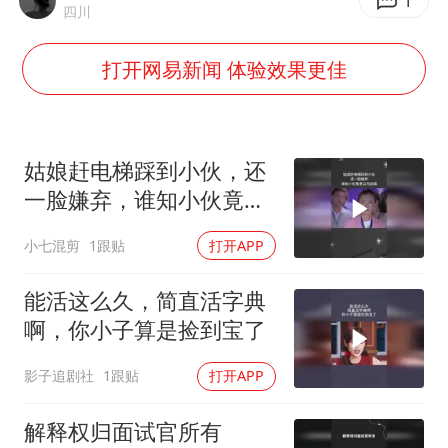
A股创业板指低开1.78%
1
四川
蜜雪冰城员工抽烟收银 门店现已停业
打开网易新闻 体验效果更佳
汕头市政府被约谈
陕西柞水遭遇暴雨五千余户群众转移
嘲讽周星驰无儿女没朋友 李修贤道歉
姑娘赶电梯踩到小伙，还
董路致歉：泰国10岁黑人父母是伪造的
一脸嫌弃，谁知小伙竟是
公司总裁
坚持党全面领导和党中央集中统一领导
小七混剪
1跟贴
打开APP
能活这么久，简直活字典
啊，你小子算是捡到宝了
影子追剧社
1跟贴
打开APP
解释权归面试官所有