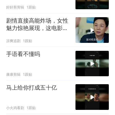
好好剪剪辑
1跟贴
剧情直接高能炸场，女性
魅力惊艳展现，这电影堪
称王炸
凉爽追剧
1跟贴
手语看不懂吗
康康剪辑
1跟贴
马上给你打成五十亿
小火鸡看剧
1跟贴