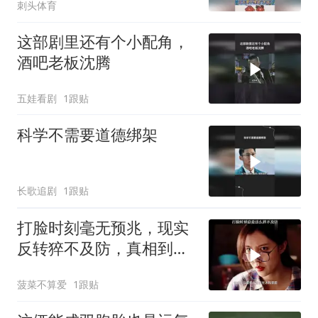
刺头体育
这部剧里还有个小配角，
酒吧老板沈腾
五娃看剧
1跟贴
科学不需要道德绑架
长歌追剧
1跟贴
打脸时刻毫无预兆，现实
反转猝不及防，真相到来
措手不及
菠菜不算爱
1跟贴