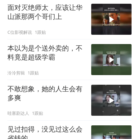
面对灭绝师太，应该让华
山派那两个哥们上
C位影视解说
1跟贴
本以为是个送外卖的，不
料竟是超级学霸
泠泠剪辑
1跟贴
不敢想象，她的人生会有
多爽
哇塞剧达人
1跟贴
见过扣得，没见过这么会
省钱的