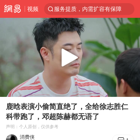
视频
服务提质，内需扩容有保障
官方通报传销头目出狱办书院
逃犯看演唱会 刚出地铁就被逮住
台风白海豚可能在浙江登陆
因凡蒂诺首次公开道歉
41岁女子为鼓励女儿考上985研究生
人贩子“梅姨”真实姓名曝光
00:00
19:09
《Monica》填词人黎彼得去世
Play
Ent
full
普京宣布多项人事调整
鹿晗表演小偷简直绝了，全给徐志胜仁
科带跑了，邓超陈赫都无语了
谷歌首席科学家Jeff Dean离职创业
声明：个人原创，仅供参考
“银行午休1.5小时”留个窗口行不行
消费侠