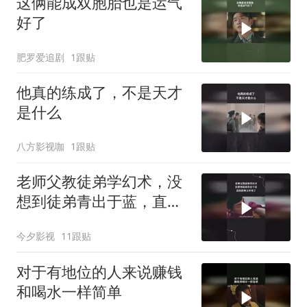
这俩能成双胞胎也是运气
好了
肥罗爱追剧
1跟贴
他真的练成了，不是天才
是什么
八方影视咖
1跟贴
老师父教徒弟学幻术，没
想到徒弟青出于蓝，直接
把师父吓死了
今夕影视
11跟贴
对于有地位的人来说赚钱
和喝水一样简单