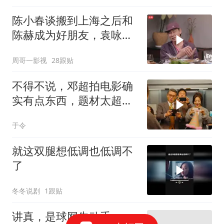
陈小春谈搬到上海之后和
陈赫成为好朋友，袁咏仪
是他们的共同好友
周哥一影视
28跟贴
不得不说，邓超拍电影确
实有点东西，题材太超前
了，越看越起劲
于令
就这双腿想低调也低调不
了
冬冬说剧
1跟贴
讲真，是球网先动手