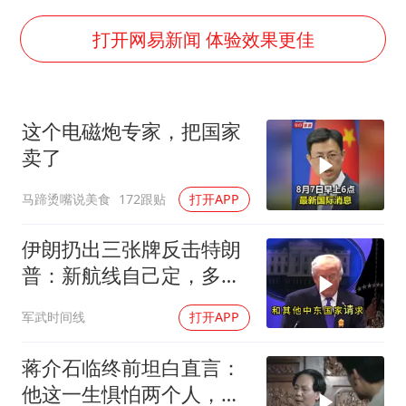
香港宏福苑火灾或由烟头引起
浙江台州《告全体市民书》
打开网易新闻 体验效果更佳
西贝创始人贾国龙押注鲜羊赛道
“不怕六爷挂得多 就怕六爷挂一颗”
这个电磁炮专家，把国家
董璇小酒窝朵朵为佟丽娅庆生
卖了
36岁男演员成景区NPC后人气爆棚
马蹄烫嘴说美食
172跟贴
打开APP
人民的健康、体质、幸福一脉相承
伊朗扔出三张牌反击特朗
普：新航线自己定，多国
保证不参战，海峡不回战
军武时间线
打开APP
前状态
蒋介石临终前坦白直言：
他这一生惧怕两个人，却