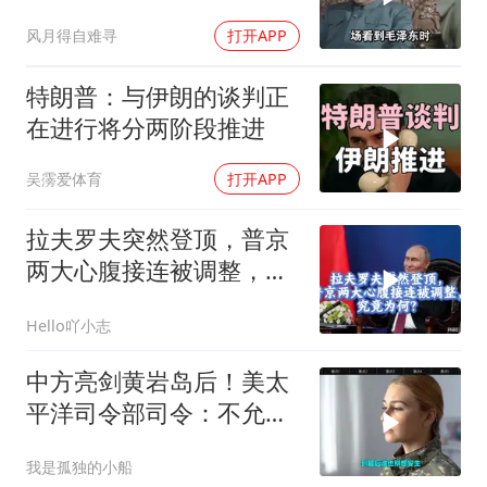
只敬佩一个人！
风月得自难寻
打开APP
特朗普：与伊朗的谈判正
在进行将分两阶段推进
吴霶爱体育
打开APP
拉夫罗夫突然登顶，普京
两大心腹接连被调整，究
竟为何？
Hello吖小志
中方亮剑黄岩岛后！美太
平洋司令部司令：不允许
任何国家主宰印太
我是孤独的小船