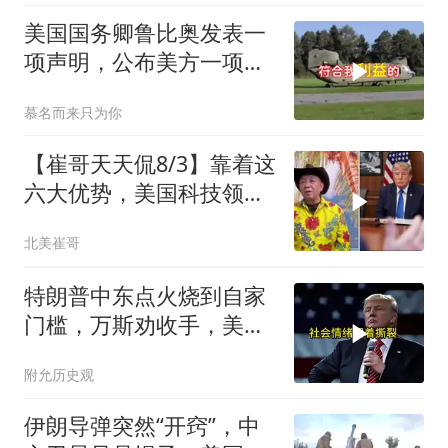
美国国务卿鲁比奥发表一
项声明，公布美方一项重
要决定
慕名而来只为你
【崔哥天天侃8/3】靠着这
六大优势，美国科技领军
全世界
北美崔哥
特朗普中东点火烧到自家
门槛，万斯劝收手，美国
本土真可能挨打
附允历史观
伊朗导弹突然“开窍”，中