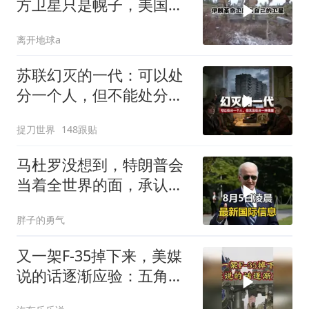
方卫星只是幌子，美国真
正怕的是两件事
离开地球a
苏联幻灭的一代：可以处
分一个人，但不能处分一
种渴望
捉刀世界
148跟贴
马杜罗没想到，特朗普会
当着全世界的面，承认一
个众所周知的事实
胖子的勇气
又一架F-35掉下来，美媒
说的话逐渐应验：五角大
楼要亏大了