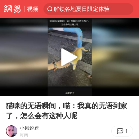
视频
解锁各地夏日限定体验
西湖突现狂风暴雨 游客瞬间被浇透
河南重大刑事案嫌疑人落网
马克·艾伦退出斯诺克中国公开赛
视频丨中国东方电气集团原党组副书记、董事宋致远被查
金饰克价一夜涨回1300元
梁家辉：到内地拍戏不是北上是回归
00:00
02:35
白海豚将正面袭击贯穿浙江
Play
Ent
full
酒店回应车内过夜被收150元
猫咪的无语瞬间，喵：我真的无语到家
了，怎么会有这种人呢
牛津大学一纸声明甩不了锅
新疆景区自驾服务费改为按车收费
小凤说逗
1
河南