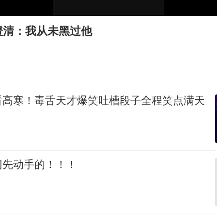
宇树科技中一签需缴款7.54万元
国防部：中国军队坚决反制任何闹海挑衅图谋
澄清：我从未黑过他
四川宜宾市高县发生4.9级地震
台湾海峡南口北上船舶实施交通管制
“新疆阿勒泰八月能滑雪”不实
向鹏0-3不敌张本智和
看高寒！毒舌天才爆笑吐槽段子全程笑点满天
江苏发布台风蓝色预警
东方之约 相约未来
网先动手的！！！