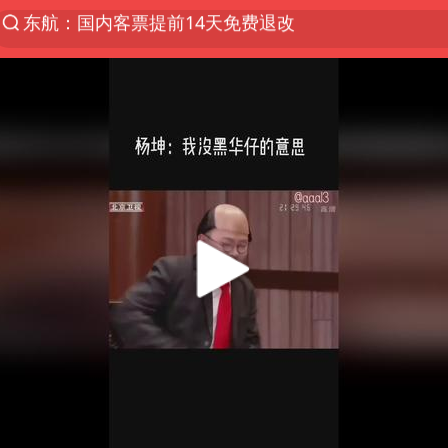
我国货物贸易进出口超30万亿元
上半年我国机械工业经济运行稳中有进
佛山通报笔试前13被淘汰后5名进体检
台风白海豚加强
广东雷州通报特教老师招聘违规事件
国防部回应日本试射“战斧”导弹
“立秋的第一杯奶茶”又爆单了
A股三大股指收涨
泰国校园枪击案死亡人数升至7人
泰国枪击案凶手先杀祖父母后行凶
多方回应侯明昊被曝违反交规