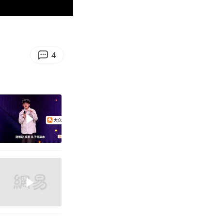
00:31
Enter
fullscreen
4