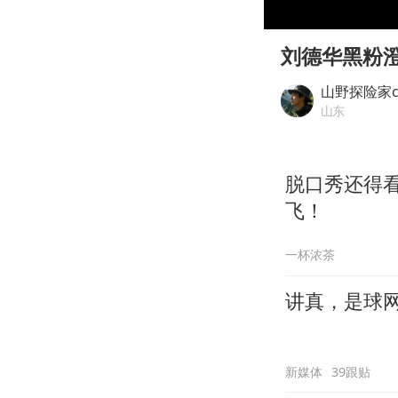
00:00
Play
刘德华黑粉
山野探险家c
山东
脱口秀还得
飞！
一杯浓茶
讲真，是球
新媒体
39跟贴