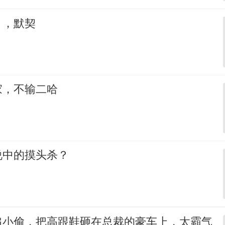
，，默契
家，不输二哈
说中的摸头杀？
追小偷，把高跟鞋砸在总裁的豪车上，太霸气