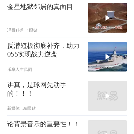
金星地狱邻居的真面目
冯哥科普
1跟贴
反潜短板彻底补齐，助力
055实现战力逆袭
乐享人生风雨
讲真，是球网先动手
的！！！
新媒体
39跟贴
论背景音乐的重要性！！