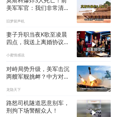
莫斯科爆炸3人死亡！前
美军军官：我们非常清
楚，幕后黑手是谁！
旧梦留声机
妻子升职当夜K歌至凌晨
四点，我送上离婚协议果
盘，隔天她拦在公司门
小蜜情感说
口：我们谈谈
对峙局势升级，美军击沉
两艘军舰挑衅？中方对美
亮出“杀手锏”
龙隐天下
路怒司机隧道恶意别车，
刑拘下场警醒众人！