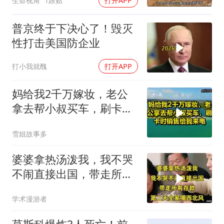
生命视角
1跟贴
打开APP
普京终于下决心了！毁灭
性打击美国防企业
打小我就醜
打开APP
妈给我2千万嫁妆，老公
拿去帮小叔买车，刷卡时
销售给我来电！
雪姐故事多
婆婆拿热汤泼我，我不哭
不闹直接出国，带走所有
存款，第二天全家
学术漫游者