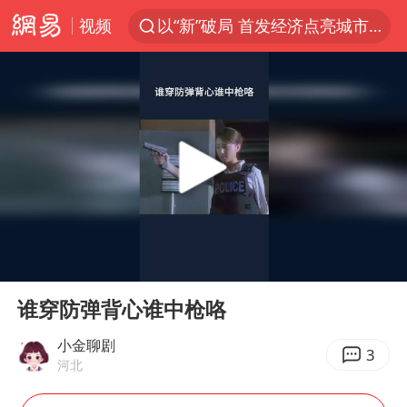
视频
以“新”破局 首发经济点亮城市消费活力
台风白海豚进入48小时警戒线
中方回应是否在太平洋海底开采稀土
台风白海豚影响中国已成定局
佛得角门将亮相智利俱乐部主场
U17国足1分钟轰2球
五粮液渠道价一箱上涨近百元
00:00
00:32
宇树科技发行价格150.80元/股
Play
Ent
full
法国将禁止“未经同意的电话营销”
谁穿防弹背心谁中枪咯
宇树科技王兴兴身家有望超200亿元
小金聊剧
3
河北
泰国一女公务员妆容引争议 本人回应