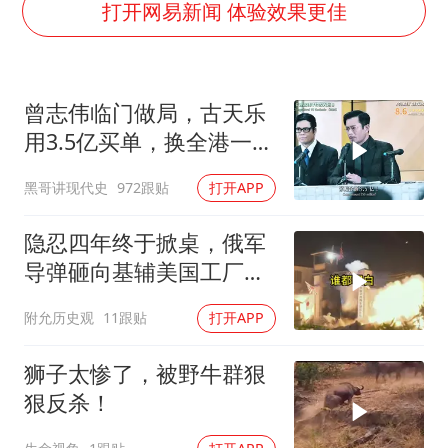
80后女柜员逆袭成4200亿银行副行长
打开网易新闻 体验效果更佳
27岁女子成组织卖淫集团主犯被通缉
吉林一“温度计大楼”读数爆表
曾志伟临门做局，古天乐
女子利用漏洞0元薅走3000多件家电
用3.5亿买单，换全港一声
24小时不关空调 电费会更低吗
佩服！
黑哥讲现代史
972跟贴
打开APP
东方甄选被判赔偿江小白30万元
奋进开新局 实干挑大梁
隐忍四年终于掀桌，俄军
导弹砸向基辅美国工厂，
背后这步棋太狠了
附允历史观
11跟贴
打开APP
狮子太惨了，被野牛群狠
狠反杀！