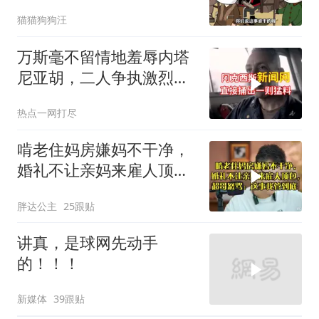
了？
猫猫狗狗汪
万斯毫不留情地羞辱内塔
尼亚胡，二人争执激烈，
特朗普则毫无反应
热点一网打尽
啃老住妈房嫌妈不干净，
婚礼不让亲妈来雇人顶
包，超哥怒骂
胖达公主
25跟贴
讲真，是球网先动手
的！！！
新媒体
39跟贴