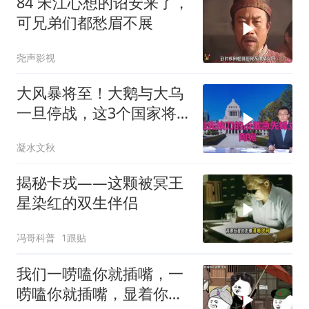
84 宋江心想的诏安来了，
可兄弟们都愁眉不展
尧声影视
大风暴将至！大鹅与大乌
一旦停战，这3个国家将
直接迎来灭国崩盘
凝水文秋
揭秘卡戎——这颗被冥王
星染红的双生伴侣
冯哥科普
1跟贴
我们一唠嗑你就插嘴，一
唠嗑你就插嘴，显着你