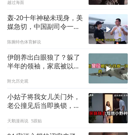
越过海面
轰-20十年神秘未现身，美
媒急切，中国副司令一句
话平息质疑
陈腕特色体育解说
伊朗养出白眼狼了？躲了
半年的领袖，家底被以色
列摸得一干二净
附允历史观
小姑子将我女儿关门外，
老公撞见后当即换锁，将
她行李扔门外
天鹅漫画说
5跟贴