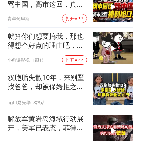
骂中国，高市这回，真是
自己撞到了枪口上
青年鲍里斯
打开APP
就算你们想要搞我，那也
得想个好点的理由吧，这
这...他不成立啊
小萌讲影视
1跟贴
打开APP
双胞胎失散10年，来别墅
找爸爸，却被保姆拒之门
外
light是光华
8跟贴
解放军黄岩岛海域行动展
开，美军已表态，菲律宾
支撑几何