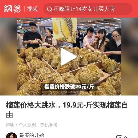
视频
汪峰阻止14岁女儿买大牌
中国女篮热身赛7日将战尼日利亚
朱雨玲晋级WTT横滨冠军赛女单八强
美国将对多晶硅衍生品加征15%关税
泰国校园枪击案死亡人数升至7人
陕西省委书记赶赴柞水县杏坪镇
官方通报教师招聘笔试前13名被淘汰
00:00
01:04
27岁女子组织卖淫集团被悬赏通缉
Play
Ent
full
女孩摆摊卖菌子时收到北大通知书
榴莲价格大跳水，19.9元-斤实现榴莲自
由
改名后的“青海拉面”店
声明：个人原创，仅供参考
广岛核爆81周年央视播《奥本海默》
最美的开始