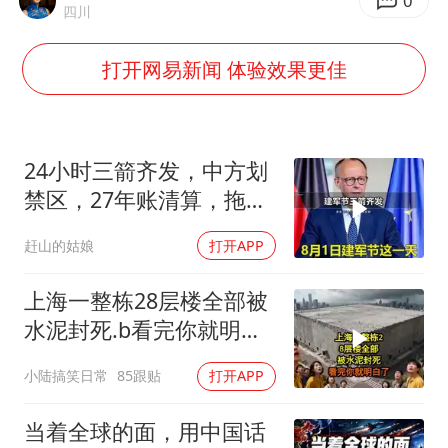
公司“上四休三”但要降薪1000元
0
四川
男子杀人后逃进深山21年活得像野人
打开网易新闻 体验效果更佳
70多岁父亲独自坐车到上海看望女儿
OpenAI为免费用户升级GPT-5.6 Luna
“中国蔬菜之乡”最高温达41.8℃
24小时三箭齐发，中方划
如何把百年大党建设得更加坚强有力？
禁区，27年账清算，拖船
问题公开
赶山的姑娘
打开APP
上海一整栋28层楼全部被
水泥封死.b看完你就明白
了..s
小陆搞笑日常
85跟贴
打开APP
当着全球的面，用中国话