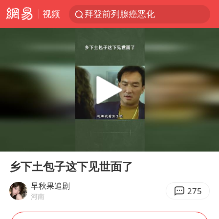
视频
拜登前列腺癌恶化
“白海豚”逼近浙闽沿海
四川宜宾5.5级地震后余震为何不断
2026年7月份居民消费价格同比上涨0.5%
浙江海域将现5到8米巨浪到狂浪
外国游客的“中国游三件套”火了
以军士兵把枪口对准中国记者
00:00
01:04
白海豚在海上打了个结
Play
Ent
full
方桃子代言广告视频已下架
乡下土包子这下见世面了
上海大部迎大暴雨
早秋果追剧
275
河南
一周大涨超7% 金价为何突然上涨