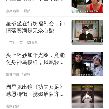
高歌一曲
凉爽追剧
1跟贴
星爷坐在街坊福利会，神
情落寞满是无奈心酸
井芹仁小菜
135跟贴
头上巧妙加个光圈，竟能
化身神鸟模样，凤凰轻松
打造而成
墨林电影
1跟贴
周星驰出镜《功夫女足》
感恩特辑，携娥眉队齐声
高喊致谢所有观众
观象视频