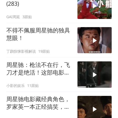
(283)
GAI周延
3跟贴
不得不佩服周星驰的独具
慧眼！
丁鸊惊悚影视解说
19跟贴
周星驰：枪法不在行，飞
刀才是绝活！这部电影你
看过吗？
小影的娱乐
11跟贴
周星驰电影藏经典角色，
罗家英一本正经搞笑，星
爷作品再添亮点