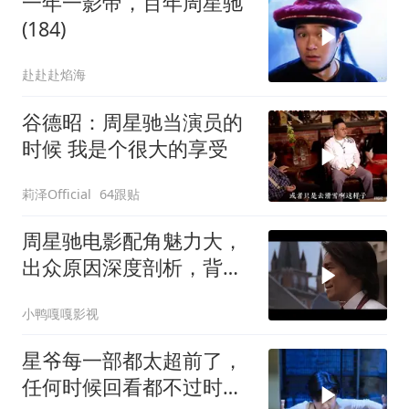
一年一影帝，百年周星驰
(184)
赴赴赴焰海
谷德昭：周星驰当演员的
时候 我是个很大的享受
莉泽Official
64跟贴
周星驰电影配角魅力大，
出众原因深度剖析，背后
故事值得细品
小鸭嘎嘎影视
星爷每一部都太超前了，
任何时候回看都不过时，