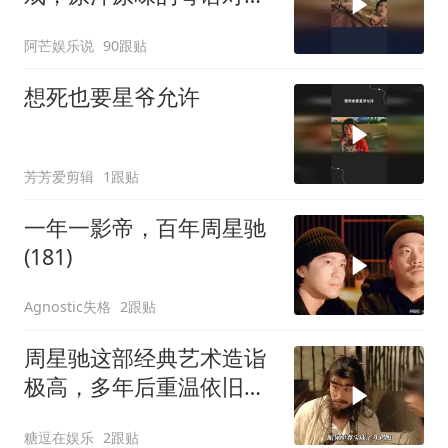
白，这才是无厘头喜剧的
阿芒娱乐说
90跟贴
魅力！
想死也要星爷允许
芳芳爱剪辑
1跟贴
一年一影帝，百年周星驰
(181)
Agnostic失格
2跟贴
周星驰这部经典艺术造诣
极高，多年后重温依旧动
人
糖逗在娱乐
2跟贴