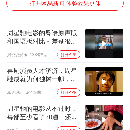
河南警方公开征集黑恶犯罪线索
打开网易新闻 体验效果更佳
WTT横滨冠军赛女单四强国乒占三席
谢霆锋演唱会隔空祝王菲生日快乐
周星驰电影的粤语原声版
大爷听AI洒农药 150亩苗一夜枯萎
和国语版对比～差别很
央视新主播李秋莹孙亚鹏亮相
大！讲粤语的星爷才是他
据说说娱乐
1334跟贴
打开APP
构建更高水平的全民健身公共服务体系
自己！
喜剧演员人才济济，周星
驰成就为何独树一帜，他
人难望其项背
凉爽追剧
244跟贴
打开APP
周星驰的电影从不过时，
每部至少看了30遍，还是
很喜欢看