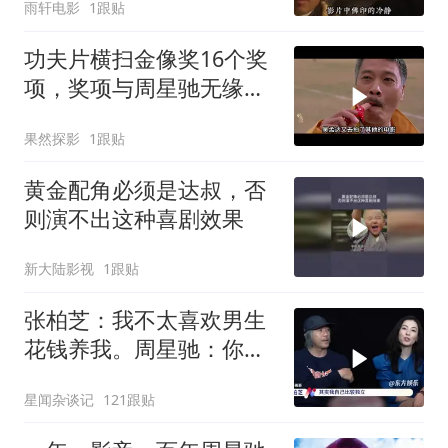
雨轩电影
1跟贴
功夫片横扫金像奖16个奖
项，奖项与周星驰无缘，
一年一影帝百年周星驰
果然探影
1跟贴
黄金配角必须是达叔，否
则演不出这种喜剧效果
新大陆影视
1跟贴
张柏芝：我不太喜欢男生
花钱养我。周星驰：你不
早说
星闻杂谈记
121跟贴