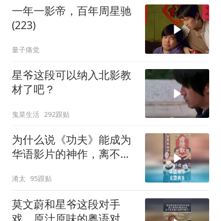
一年一影帝，百年周星驰
(223)
量子痛觉
星爷这段可以纳入北影教
材了吧？
鬼菜生活
292跟贴
为什么说《功夫》能成为
华语影片的神作，离不开
周星驰的坚守？
淆太
95跟贴
莫文蔚和星爷这段对手
戏，原汁原味的粤语对