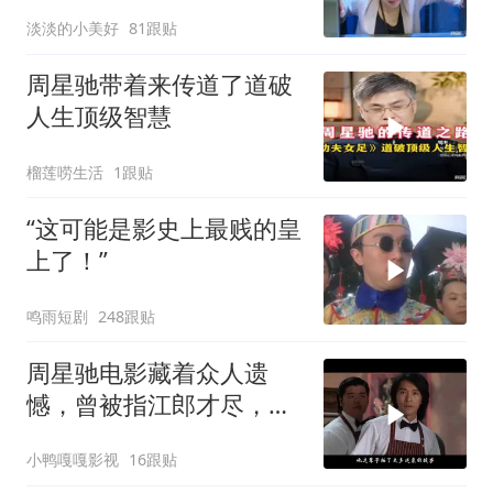
后劲十足
淡淡的小美好
81跟贴
周星驰带着来传道了道破
人生顶级智慧
榴莲唠生活
1跟贴
“这可能是影史上最贱的皇
上了！”
鸣雨短剧
248跟贴
周星驰电影藏着众人遗
憾，曾被指江郎才尽，背
后真相揭秘
小鸭嘎嘎影视
16跟贴