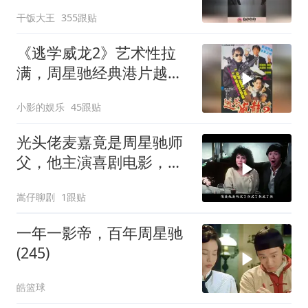
及，天才型演员
干饭大王
355跟贴
《逃学威龙2》艺术性拉
满，周星驰经典港片越品
越有味
小影的娱乐
45跟贴
光头佬麦嘉竟是周星驰师
父，他主演喜剧电影，承
载无数人童年
嵩仔聊剧
1跟贴
一年一影帝，百年周星驰
(245)
皓篮球