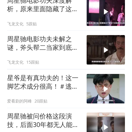
周星驰电影功夫深度解
析，原来里面隐藏了这么
多细节？
飞龙文化
5跟贴
周星驰电影功夫未解之
谜，斧头帮二当家到底是
被谁干飞的？
飞龙文化
15跟贴
星爷是有真功夫的！这一
脚艺术成分很高！＃逃学
威龙
爱看剧的阿峰
20跟贴
周星驰被问价格这段演
技，后面30年都无人能