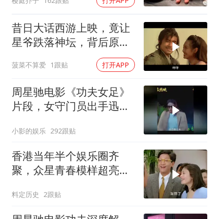
樱庭芥子
162跟贴
打开APP
昔日大话西游上映，竟让
星爷跌落神坛，背后原因
揭秘
菠菜不算爱
1跟贴
打开APP
周星驰电影《功夫女足》
片段，女守门员出手迅
猛，一次比一次搞笑
小影的娱乐
292跟贴
香港当年半个娱乐圈齐
聚，众星青春模样超亮
眼，星爷现身瞬间惊艳
料定历史
2跟贴