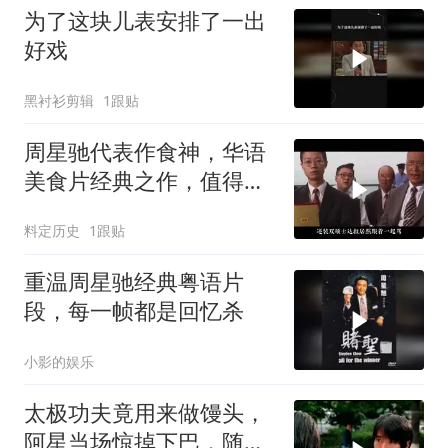
为了这块儿表安排了一出
好戏
黑衬衫剪辑
1跟贴
周星驰代表作食神，华语
美食片经典之作，值得深
度品味
料定历史
1跟贴
重温周星驰经典粤语片
段，每一帧都是回忆杀
小影的娱乐
太极功夫竟用来做馒头，
阿星当场惊掉下巴，随后