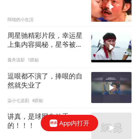
阿喵的小生活
周星驰精彩片段，幸运星
上集内容揭秘，星爷被黑
老大扔进大海
孤舟说影
1跟贴
逗哏都不演了，捧哏的自
然就失业了
柒小七追剧
4跟贴
讲真，是球网先动手
App内打开
的！！！