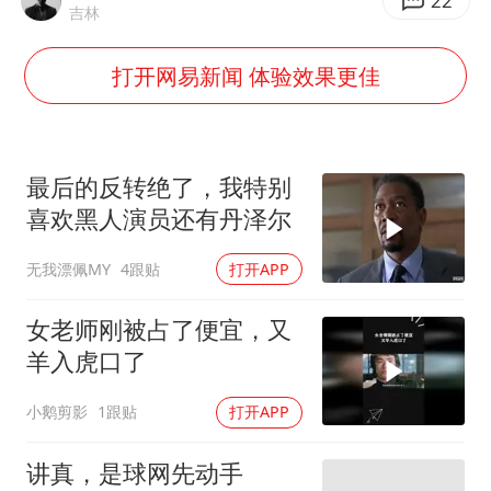
我国编制完成新版全月地质图
22
吉林
村民谈“梅姨”：叫的其实是“媒姨”
打开网易新闻 体验效果更佳
郑国霖回应去景区上班被保安拦下
感觉全东北都在等7号
东方甄选被判赔偿江小白30万元
最后的反转绝了，我特别
80后女柜员逆袭成4200亿银行副行长
喜欢黑人演员还有丹泽尔
奋进开新局 实干挑大梁
无我漂佩MY
4跟贴
打开APP
女老师刚被占了便宜，又
羊入虎口了
小鹅剪影
1跟贴
打开APP
讲真，是球网先动手