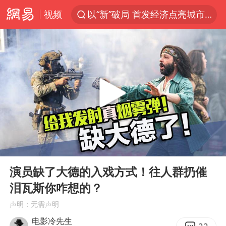
视频
以“新”破局 首发经济点亮城市消费活力
中方回应是否在太平洋海底开采稀土
宇树科技发行价格150.80元/股
泰国一女公务员妆容引争议 本人回应
U17国足1分钟轰2球
外交部发言人就广岛核爆81周年等答记者问
贵州轮胎子公司获美国退税8136万
00:00
03:53
吉林一“温度计大楼”读数爆表
Play
Ent
full
台风白海豚影响中国已成定局
演员缺了大德的入戏方式！往人群扔催
泪瓦斯你咋想的？
法国将禁止“未经同意的电话营销”
声明：无需声明
27岁女子成组织卖淫集团主犯被通缉
电影冷先生