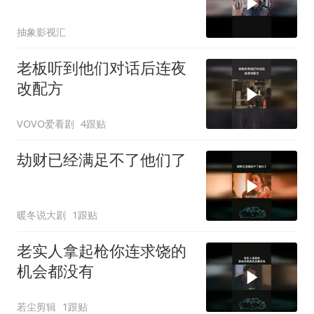
抽象影视汇
老板听到他们对话后连夜
改配方
VOVO爱看剧
4跟贴
劫财已经满足不了他们了
暖冬说大剧
1跟贴
老实人拿起枪你连求饶的
机会都没有
若尘剪辑
1跟贴