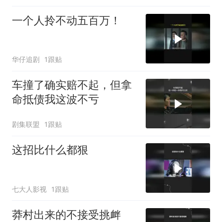
一个人拎不动五百万！
华仔追剧
1跟贴
车撞了确实赔不起，但拿
命抵债我这波不亏
剧集联盟
1跟贴
这招比什么都狠
七大人影视
1跟贴
莽村出来的不接受挑衅