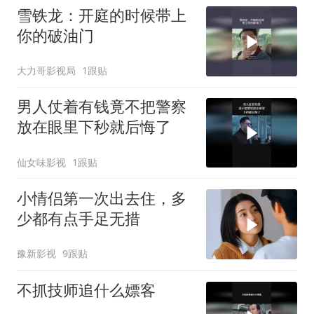
雪铁龙：开庭的时候带上
你的破油门
大力哥影视局
1跟贴
男人仗着有钱竟不把警察
放在眼里下秒就后悔了
仙女味影视
1跟贴
小情侣第一次出去住，多
少都有点手足无措
豫新影视
9跟贴
不抓技师追什么嫖客