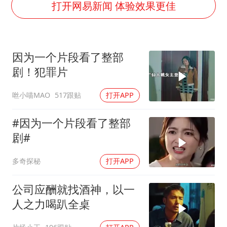
面对面丨蔡磊：与渐冻症抗争 纵使不敌 也不屈服
打开网易新闻 体验效果更佳
NBA传奇教练老尼尔森去世
手机真会“偷听”我们说话吗
因为一个片段看了整部
加沙约14万栋建筑被完全摧毁
剧！犯罪片
5万小车卖不动 微型代步车集体遇冷
咝小喵MAO
517跟贴
打开APP
“皋”在低处
从科技创新看开局起步的时与势
#因为一个片段看了整部
剧#
多奇探秘
打开APP
公司应酬就找酒神，以一
人之力喝趴全桌