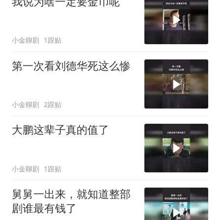
我说为啥一定要金币呢
小金聊剧
1跟贴
第一次看刘德华死这么惨
小金聊剧
2跟贴
大鹏这辈子真的值了
小金聊剧
1跟贴
舅舅一出来，就知道整部
剧谁最有钱了