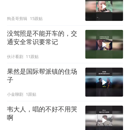
狗圣哥剪辑
15跟贴
没驾照是不能开车的，交
通安全常识要常记
伙计看剧
11跟贴
果然是国际帮派镇的住场
子
小金聊剧
1跟贴
韦大人，唱的不好不用哭
啊