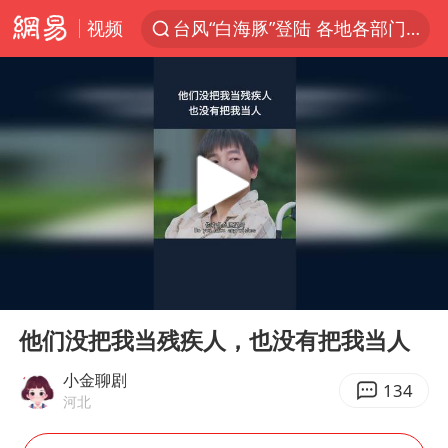
视频
台风“白海豚”登陆 各地各部门全力应对
人形机器人第一股
多地银行上调存款利率
上海地铁4条线路全线停运
白海豚路径图
宇树申购 中一签有望赚20万元
4.2平卫生间补漏注胶花1.55万
00:00
01:09
武汉3名城管协管员殴打摊主被刑拘
Play
Ent
full
律师谈贾冰私人饭局被偷拍
他们没把我当残疾人，也没有把我当人
男子结婚8年3个女儿都不是亲生
小金聊剧
134
河北
白海豚可深入内陆制造大范围风雨