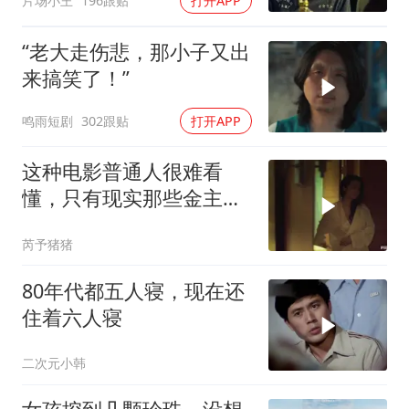
片场小王
196跟贴
打开APP
“老大走伤悲，那小子又出
来搞笑了！”
鸣雨短剧
302跟贴
打开APP
这种电影普通人很难看
懂，只有现实那些金主看
了谁都懂
芮予猪猪
80年代都五人寝，现在还
住着六人寝
二次元小韩