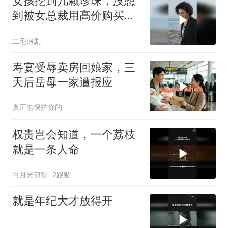
女孩挖到几颗珍珠，没想
到被女总裁用高价购买，
运气太好了！
二毛追剧
寿宴受辱卖房回娘家，三
天后岳母一家遭报应
真正能保护你的
权贵岂会知道，一个荔枝
就是一条人命
白月光剪影
2跟贴
就是年纪大才放得开