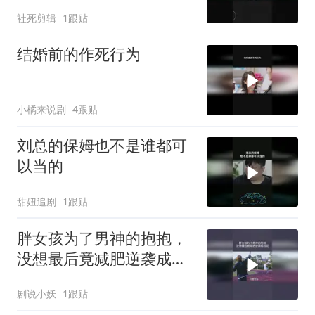
社死剪辑
1跟贴
结婚前的作死行为
小橘来说剧
4跟贴
刘总的保姆也不是谁都可
以当的
甜妞追剧
1跟贴
胖女孩为了男神的抱抱，
没想最后竟减肥逆袭成校
花
剧说小妖
1跟贴