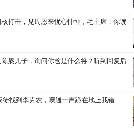
国核打击，见周恩来忧心忡忡，毛主席：你读
侃陈赓儿子，询问你爸是什么将？听到回复后
一叛徒找到李克农，噗通一声跪在地上我错