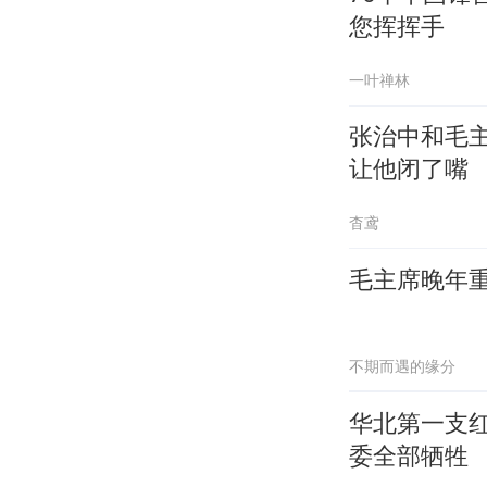
您挥挥手
一叶禅林
张治中和毛
让他闭了嘴
杳鸢
毛主席晚年
不期而遇的缘分
华北第一支
委全部牺牲