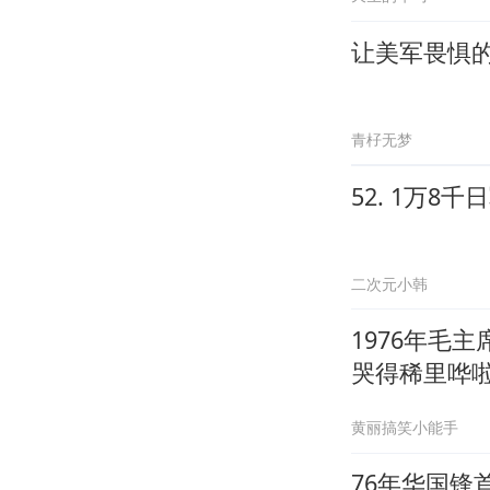
让美军畏惧
青杍无梦
52. 1万
二次元小韩
1976年毛
哭得稀里哗
黄丽搞笑小能手
76年华国