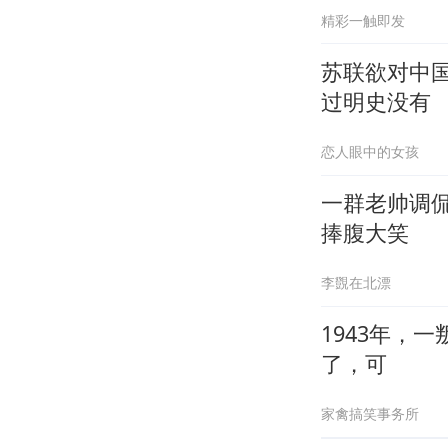
精彩一触即发
苏联欲对中
过明史没有
恋人眼中的女孩
一群老帅调
捧腹大笑
李覴在北漂
1943年，
了，可
家禽搞笑事务所