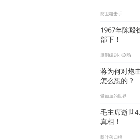
防卫狙击手
1967年陈
部下！
脑洞编剧小剧场
蒋为何对炮
怎么想的？
紫如血的世界
毛主席逝世
真相！
盼叶落归根