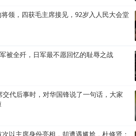
的将领，四获毛主席接见，92岁入人民大会堂
8千日军被全歼，日军最不愿回忆的耻辱之战
主席交代后事时，对华国锋说了一句话，大家
啦
锋首次以主席身份亮相，却遭遇尴尬，杜修贤：