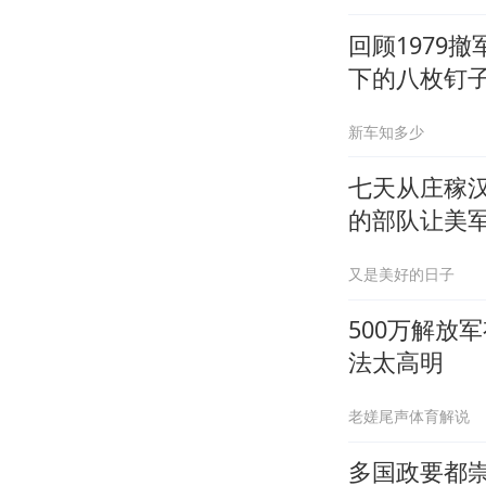
回顾1979
下的八枚钉
新车知多少
七天从庄稼
的部队让美
又是美好的日子
500万解放
法太高明
老嫅尾声体育解说
多国政要都