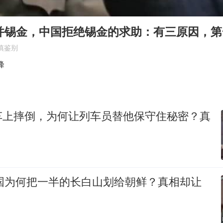
“中国蔬菜之乡”最高温达41.8℃
日本广岛民众举行游行反对政府行径
吞并锡金，中国拒绝锡金的求助：有三原因，
27岁女子成组织卖淫集团主犯被通缉
慎鉴别
97岁英国奶奶飞上天再破吉尼斯纪录
峰
女子开一天一夜空调后二氧化碳中毒
如何把百年大党建设得更加坚强有力？
车上摔倒，为何让列车员替他保守住秘密？真
中国为何把一半的长白山划给朝鲜？真相却让