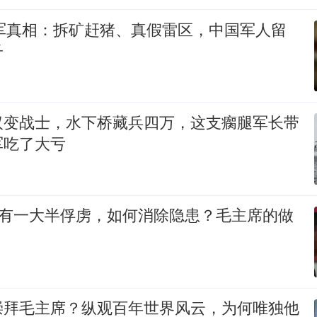
撤军真相：拆矿赶猪、真假雷区，中国军人留
子
汉变战士，水下桥藏兵四万，这支瘸腿军长带
军吃了大亏
军有一大半俘虏，如何消除隐患？毛主席的做
崇拜毛主席？纵观百年世界风云，为何唯独他