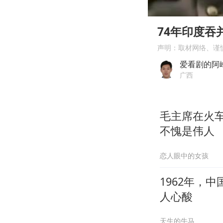
00:00
Play
74年印度
声明：取材网络、谨
爱看剧的阿
广西
毛主席在火
不愧是伟人
恋人眼中的女孩
1962年，
人心酸
天生的牛马