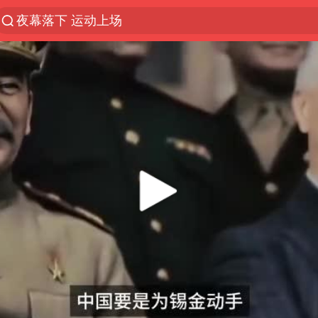
泰交通部副部长回应中国人遭歧视手势
Meta被判支付5.67亿美元
中国稀土盘中涨停
1岁宝宝碰坏纸巾盒 宝妈被索赔924元
男子结婚8年3个女儿均非亲生
台风白海豚逼近 暴雨大暴雨来袭
“空调24小时开着更省电”不实
公司“上四休三”但要降薪1000元
47岁妈妈突然产女 26岁女儿：很震惊
OpenAI为免费用户升级GPT-5.6 Luna
泸溪河：桃酥吃出金属牙冠视频不实