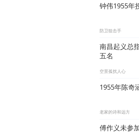
钟伟1955
防卫狙击手
南昌起义总
五名
空景孤扰人心
1955年陈
老家的诗和远方
傅作义未参加