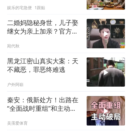
交工资卡不做饭
娱乐的宅急便
1跟贴
二婚妈隐秘身世，儿子娶
继女为亲上加亲？官方怒
批！
宛代秋
黑龙江密山真实大案：天
不藏恶，罪恶终难逃
户外阿崭
秦安：俄新处方！出路在
“全面战时重组”和主动破
局，中国可借鉴
吴霶爱体育