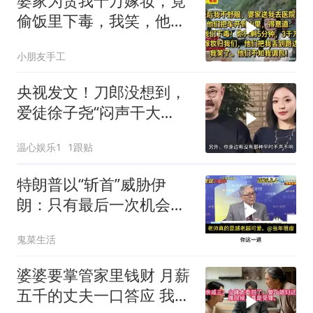
婆家为贪我千万嫁妆，竟
偷饭里下毒，我笑，他们
却不知我调包！
小朋友手工
央视发文！刀郎没想到，
爱徒徐子尧“闷声干大
事”，又给他争光了
温心娱乐1
1跟贴
特朗普以“斩首”威胁伊
朗：只有最后一次机会
了。帅化民的观察
鬼菜生活
婆婆要掌管家里钱财 月薪
五千的丈夫一口答应 我拒