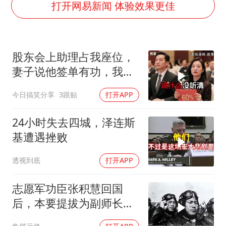
被错换37年女子起诉医院：本不需辍学
打开网易新闻 体验效果更佳
河南：领导干部要带头休假
中方公布5项对美反制措施
股东会上助理占我座位，
男子出狱前8天被改判死缓
妻子说他签单有功，我抛
13岁少年白天写作业晚上夜市炒粉
售60%股份：董事长也让
今日搞笑分享
3跟贴
打开APP
四预警齐发！双台风影响多个海域
给他当
华为新款折叠屏电脑24999元起
24小时失去四城，泽连斯
坚持党全面领导和党中央集中统一领导
基遭遇挫败
透视到底
打开APP
志愿军功臣张积慧回国
后，本要提拔为副师长，
为何刘亚楼会反对？