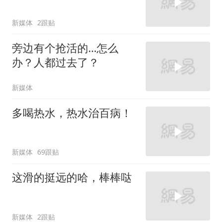
新媒体
2跟贴
旁边有个抢活的…怎么
办？人都过去了？
新媒体
多喝热水，热水治百病！
新媒体
69跟贴
这滑的挺远的哈，棒棒哒
新媒体
2跟贴