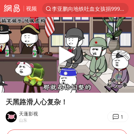
视频
李亚鹏向地铁吐血女孩捐99999元
服务提质，内需扩容有保障
官方通报传销头目出狱办书院
普京宣布多项人事调整
台风白海豚可能在浙江登陆
美股收盘：道指再创历史新高
人贩子“梅姨”真实姓名曝光
00:00
03:08
强台风白海豚逐渐向我国靠近
Play
Ent
full
被一条街帮助的“煎饼叔叔”去世
天黑路滑人心复杂！
为鼓励女儿 41岁妈妈考上985研究生
天蓬影视
1
山东
“老头乐”悬挂“蒙H好几个8”上路