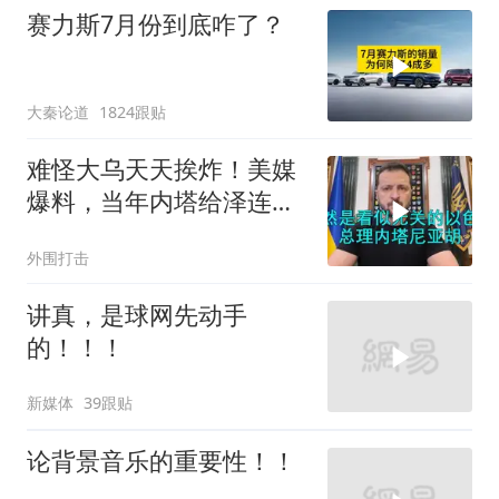
赛力斯7月份到底咋了？
大秦论道
1824跟贴
难怪大乌天天挨炸！美媒
爆料，当年内塔给泽连斯
基背后捅了一刀
外围打击
讲真，是球网先动手
的！！！
新媒体
39跟贴
论背景音乐的重要性！！