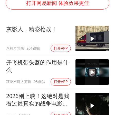
江苏发布台风蓝色预警
打开网易新闻 体验效果更佳
“立秋的第一杯奶茶”又爆单了
中国仓储指数连续两月运行在扩张区间
灰影人，精彩枪战！
曝美拒绝乌增购“爱国者”导弹请求
陕西省委书记赶赴柞水县杏坪镇
八颗奇异果
201跟贴
打开APP
女孩摆摊卖菌子时收到北大通知书
改名后的“青海拉面”店
开飞机带头盔的作用是什
东方之约 相约未来
么
狂吃不胖大剪辑
93跟贴
打开APP
2026刚上映！这绝对是我
看过最真实的战争电影，
从头打到尾！