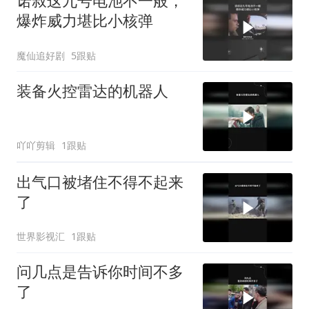
诺叔这九号电池不一般，
爆炸威力堪比小核弹
魔仙追好剧
5跟贴
装备火控雷达的机器人
吖吖剪辑
1跟贴
出气口被堵住不得不起来
了
世界影视汇
1跟贴
问几点是告诉你时间不多
了