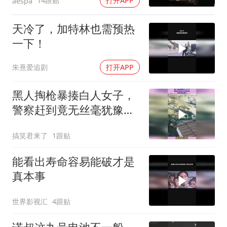
14跟贴
打开APP
aespa
天冷了，加特林也需预热
一下！
朱熹爱追剧
打开APP
黑人掏枪暴揍白人女子，
警察赶到竟无丝毫犹豫，
直接清空弹夹！
搞笑君来了
1跟贴
能看出寿命容易能破才是
真本事
世界影视汇
4跟贴