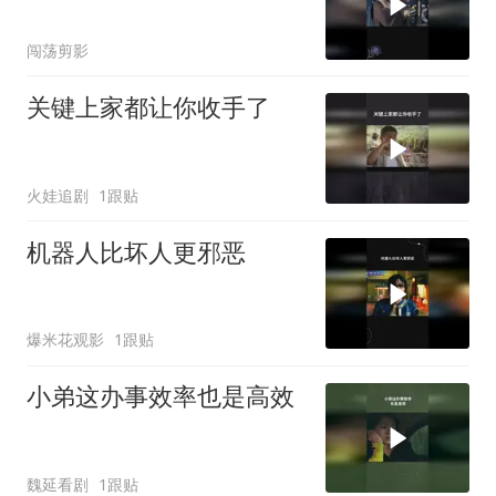
闯荡剪影
关键上家都让你收手了
火娃追剧
1跟贴
机器人比坏人更邪恶
爆米花观影
1跟贴
小弟这办事效率也是高效
魏延看剧
1跟贴