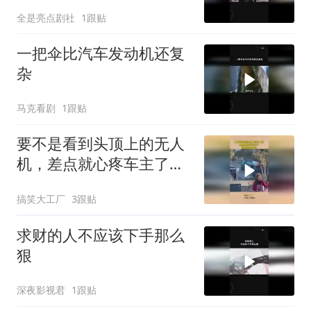
全是亮点剧社
1跟贴
一把伞比汽车发动机还复
杂
马克看剧
1跟贴
要不是看到头顶上的无人
机，差点就心疼车主了，
这得赔多少钱！
搞笑大工厂
3跟贴
求财的人不应该下手那么
狠
深夜影视君
1跟贴