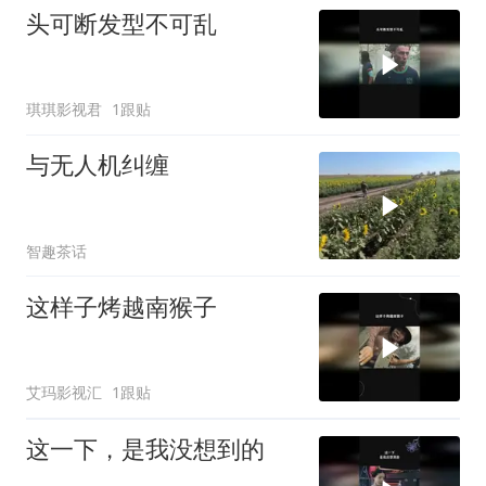
头可断发型不可乱
琪琪影视君
1跟贴
与无人机纠缠
智趣茶话
这样子烤越南猴子
艾玛影视汇
1跟贴
这一下，是我没想到的