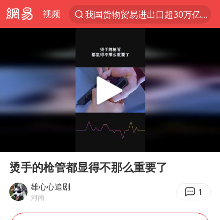
视频
我国货物贸易进出口超30万亿元
上半年我国机械工业经济运行稳中有进
佛山通报笔试前13被淘汰后5名进体检
方程豹钛9新车申报
泰国枪击案凶手先杀祖父母后行凶
台风“白海豚”体型变大！环流面积接近13个浙江那么大
泰国校园枪击案死亡人数升至7人
00:00
00:33
河南回应带薪错峰休假通知引争议
Play
Ent
full
国防部回应日本试射“战斧”导弹
烫手的枪管都显得不那么重要了
国防部：中国军队坚决反制任何闹海挑衅图谋
雄心心追剧
1
河南
四川宜宾市高县发生4.9级地震