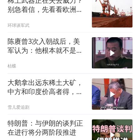
稀土武器正在失去威力？
别急着信，先看看欧洲军
工现在急成啥样了
环球谈军武
陈赓曾3次入朝战后，美
军认为：他根本就不是来
打仗的，为什么？
枯蝶
大鹅拿出远东稀土大矿，
中方和印度价高者得，背
后全是各种算计
雪儿爱追剧
特朗普：与伊朗的谈判正
在进行将分两阶段推进