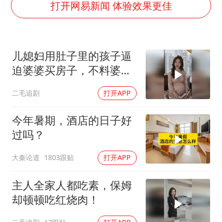
刘浩存百花奖开幕式红裙起舞
打开网易新闻 体验效果更佳
“南湖号”盾构机下线
美国最大水库水位降至有记录以来最低
儿媳妇用肚子里的孩子逼
店主称换“青海拉面”招牌后生意更好
迫婆婆买房子，不料婆婆
泰国初中生饮弹自尽前开了26枪
的做法绝了！
二毛追剧
打开APP
新疆阿克苏地震
习近平心系体育强国建设
今年暑期，酒店的日子好
过吗？
大秦论道
1803跟贴
打开APP
主人全家人都吃素，保姆
却顿顿吃红烧肉！