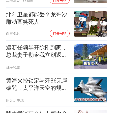
二毛追剧
17跟贴
打开APP
北斗卫星都能丢？龙哥沙
雕动画笑死人
白宸侃片
打开APP
遭新任领导开除刚到家，
总裁妻子勒令我立刻返
岗，我直言她无权命令我
林子说事
黄海火控锁定与歼36无尾
破咒，太平洋天空的规矩
正在换人定
附允历史观