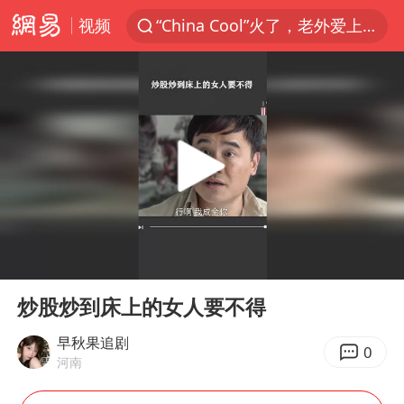
视频
“China Cool”火了，老外爱上中国避暑游
名创优品一次性内裤 颜面尽失
伊斯兰版北约来了吗
四川宜宾3.4级地震
香港宏福苑火灾或由烟头引起
中国父女泰国骑摩托车坠崖1死1伤
网约车司机充电时猝死保险拒赔
00:00
00:32
周末打虎 宋致远被查
Play
Ent
full
浙江台州《告全体市民书》
炒股炒到床上的女人要不得
陕西柞水泥石流已致2死 仍有1人失联
早秋果追剧
0
河南
上半年国内居民出游人次34.63亿