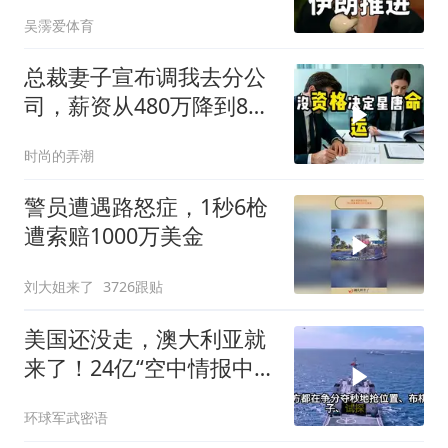
吴霶爱体育
总裁妻子宣布调我去分公
司，薪资从480万降到8
万，我递交辞呈
时尚的弄潮
警员遭遇路怒症，1秒6枪
遭索赔1000万美金
刘大姐来了
3726跟贴
美国还没走，澳大利亚就
来了！24亿“空中情报中
心”刚到手就杀入南海
环球军武密语