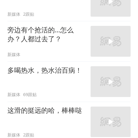
新媒体
2跟贴
旁边有个抢活的…怎么
办？人都过去了？
新媒体
多喝热水，热水治百病！
新媒体
69跟贴
这滑的挺远的哈，棒棒哒
新媒体
2跟贴