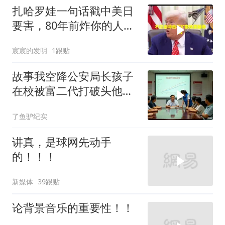
扎哈罗娃一句话戳中美日
要害，80年前炸你的人，
给你撑核保护伞
宸宸的发明
1跟贴
故事我空降公安局长孩子
在校被富二代打破头他爹
叫嚣开个价
了鱼驴纪实
讲真，是球网先动手
的！！！
新媒体
39跟贴
论背景音乐的重要性！！