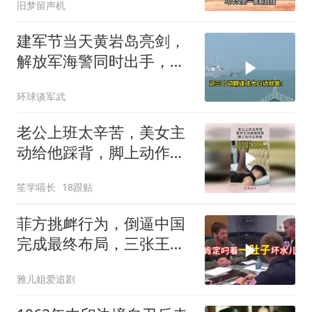
旧梦留声机
建军节当天黄岩岛亮剑，
解放军海警同时出手，菲
律宾的挑衅该收场了
环球谈军武
老公上班太辛苦，美女主
动给他踩背，脚上动作太
熟练！
笙学嘻长
18跟贴
菲方挑衅行为，倒逼中国
完成最终布局，三张王牌
现身黄岩岛
雅儿姐爱追剧