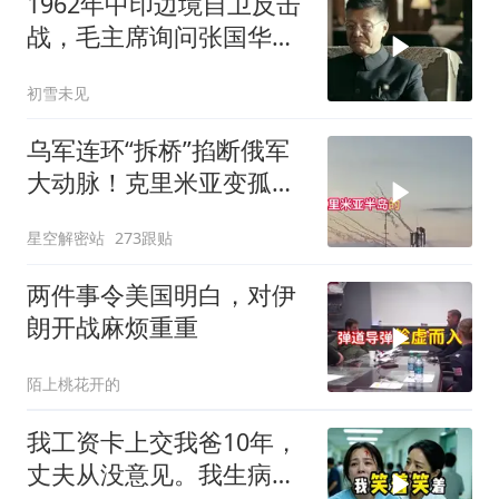
1962年中印边境自卫反击
战，毛主席询问张国华能
否获胜
初雪未见
乌军连环“拆桥”掐断俄军
大动脉！克里米亚变孤
岛，黑海舰队被迫“搬
星空解密站
273跟贴
家”？
两件事令美国明白，对伊
朗开战麻烦重重
陌上桃花开的
我工资卡上交我爸10年，
丈夫从没意见。我生病住