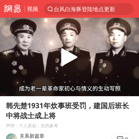
视频
台风白海豚登陆地点更新
以“新”破局 首发经济点亮城市消费活力
台风白海豚进入48小时警戒线
佛得角门将亮相智利俱乐部主场
中方回应是否在太平洋海底开采稀土
看守所辅警收受10万获刑1年
宇树科技发行价格150.80元/股
00:00
08:02
宇树科技王兴兴身家有望超200亿元
Play
Ent
full
五粮液渠道价一箱上涨近百元
韩先楚1931年炊事班受罚，建国后班长
中将战士成上将
CIA被曝已秘密设立古巴工作组
声明：个人原创，仅供参考
U17国足1分钟轰2球
关系新篇章