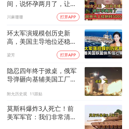
间，说怀孕两月了，让超
哥马上给她转5000元
川麻珊珊
打开APP
环太军演规模创历史新
高，美国主导地位还稳得
住吗
梁芳
打开APP
隐忍四年终于掀桌，俄军
导弹砸向基辅美国工厂，
背后这步棋太狠了
附允历史观
11跟贴
莫斯科爆炸3人死亡！前
美军军官：我们非常清
楚，幕后黑手是谁！