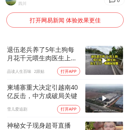
泰国一女公务员妆容引争议 本人回应
0
四川
法国将禁止“未经同意的电话营销”
打开网易新闻 体验效果更佳
24小时不关空调 电费会更低吗
中国养老床位“三连降”
多地要求领导干部带头休假
退伍老兵养了5年土狗每
吉林一“温度计大楼”读数爆表
月花千元喂生肉医生上门
一看瞬间报警
东方甄选被判赔偿江小白30万元
品读人生百味
2跟贴
打开APP
奋进开新局 实干挑大梁
柬埔寨重大决定引越南40
亿反击，中方成破局关键
雪儿爱追剧
打开APP
神秘女子现身超哥直播