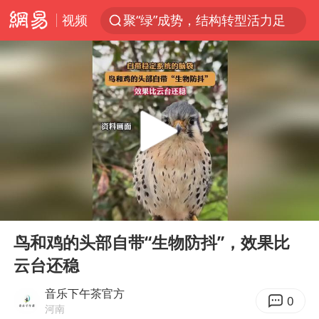
视频
聚“绿”成势，结构转型活力足
80后女柜员获聘4200亿银行副行长
金饰克价大幅跳涨
24小时不关空调 电费会更低吗
郑国霖回应去景区上班被保安拦下
“梅姨案”被拐儿童钟彬发声
浙江舟山21条水上客运航线停航
00:00
00:14
空调发明出来竟然不是为了给人降温
Play
Ent
full
今年4位周星驰电影配角去世
鸟和鸡的头部自带“生物防抖”，效果比
云台还稳
《歌手》歌王之战帮唱嘉宾官宣
“梅姨”准确年龄仍未知
音乐下午茶官方
0
河南