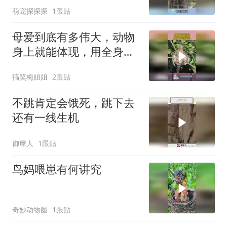
萌宠探探探
1跟贴
母爱到底有多伟大，动物
身上就能体现，用全身力
气保护孩子！
搞笑梅姐姐
2跟贴
不跳肯定会饿死，跳下去
还有一线生机
御摩人
1跟贴
鸟妈喂崽有何讲究
奇妙动物圈
1跟贴