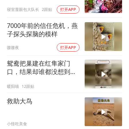
家宝宝幸福又暖心
寝室显眼包大队长
2跟贴
打开APP
7000年前的信任危机，燕
子探头探脑的模样
嗷嗷夜
打开APP
鸳鸯把巢建在红隼家门
口，结果却谁都没想到动
物故事野生动物
暖阳喵
12跟贴
救助大鸟
小怪吃美食