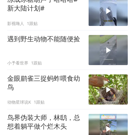
新大陆计划#
影视嗨人
1跟贴
遇到野生动物不能随便捡
小予看世界
1跟贴
金眼鹛雀三捉蚂蚱喂食幼
鸟
动物星球说K
1跟贴
鸟界伪装大师，林鸱，总
想着躺平做个烂木头