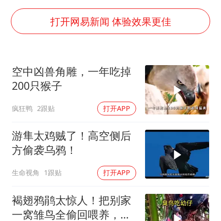
南昌一规划馆现“阴间座椅”字样
上海一酒店房间爬满床虱 住客反被怼
打开网易新闻 体验效果更佳
韩国每3辆新上牌电车就有1辆来自中国
41岁女子为鼓励女儿考上985研究生
空中凶兽角雕，一年吃掉
多个台风来袭 是否会相互影响
200只猴子
李亚鹏向地铁吐血女孩捐99999元
疯狂鸭
2跟贴
打开APP
中国经济展现强大韧性和活力
游隼太鸡贼了！高空侧后
方偷袭乌鸦！
生命视角
1跟贴
打开APP
褐翅鸦鹃太惊人！把别家
一窝雏鸟全偷回喂养，自