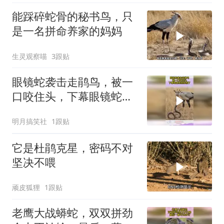
能踩碎蛇骨的秘书鸟，只
是一名拼命养家的妈妈
生灵观察喵
3跟贴
眼镜蛇袭击走鹃鸟，被一
口咬住头，下幕眼镜蛇彻
底慌了
明月搞笑社
1跟贴
它是杜鹃克星，密码不对
坚决不喂
顽皮狐狸
1跟贴
老鹰大战蟒蛇，双双拼劲