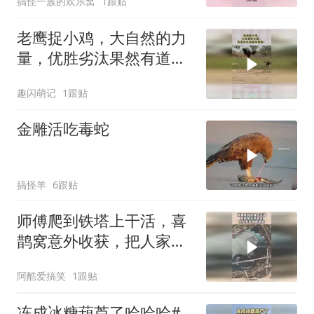
搞怪一族的欢乐窝
1跟贴
老鹰捉小鸡，大自然的力
量，优胜劣汰果然有道
理！
趣闪萌记
1跟贴
金雕活吃毒蛇
搞怪羊
6跟贴
师傅爬到铁塔上干活，喜
鹊窝意外收获，把人家家
底都掏空！
阿酷爱搞笑
1跟贴
冻成冰糖葫芦了哈哈哈#