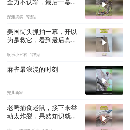
全力不认输，最后一幕吓
出冷汗
深渊搞笑
3跟贴
美国街头抓拍一幕，开以
为是救它，看到最后真相
了
欢乐小丑君
1跟贴
麻雀最浪漫的时刻
宠儿新家
老鹰捕食老鼠，接下来举
动太炸裂，果然知识就是
力量！